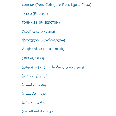
српски (Реп. Србија и Реп. Црна Гора)
Татар (Россия)
тоҷикӣ (Тоҷикистон)
Українська (Україна)
ქართული (საქართველო)
Հայերեն (Հայաստան)
עברית (ישראל)
ئۇيغۇر يېزىقى (جۇڭخۇا خەلق جۇمھۇرىيىتى)
اُردو (پاکستان)
پنجابی (پاکستان)
درى (افغانستان)
سنڌي (پاکستان)
عربي (المنطقة العربية)