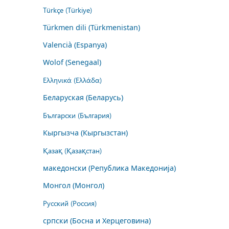
Türkçe (Türkiye)
Türkmen dili (Türkmenistan)
Valencià (Espanya)
Wolof (Senegaal)
Ελληνικά (Ελλάδα)
Беларуская (Беларусь)
Български (България)
Кыргызча (Кыргызстан)
Қазақ (Қазақстан)
македонски (Република Македонија)
Монгол (Монгол)
Русский (Россия)
српски (Босна и Херцеговина)