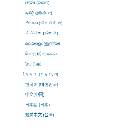
ଓଡ଼ିଆ (ଭାରତ)
தமிழ் (இந்தியா)
తెలుగు (భారతదేశం)
ಕನ್ನಡ (ಭಾರತ)
മലയാളം (ഇന്ത്യ)
සිංහල (ශ්‍රී ලංකාව)
ไทย (ไทย)
ខ្មែរ (កម្ពុជា)
한국어 (대한민국)
中文(中国)
日本語 (日本)
繁體中文 (台灣)