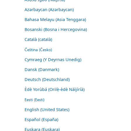
Azərbaycan (Azərbaycan)
Bahasa Melayu (Asia Tenggara)
Bosanski (Bosna i Hercegovina)
Català (català)
Čeština (Česko)
Cymraeg (Y Deyrnas Unedig)
Dansk (Danmark)
Deutsch (Deutschland)
Èdè Yorùbá (Orilẹ̀-èdè Nàìjíríà)
Eesti (Eesti)
English (United States)
Español (España)
Euskara (Euskara)