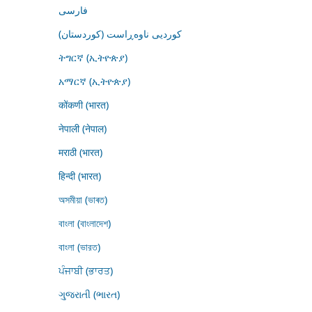
فارسى
کوردیی ناوەڕاست (کوردستان)
ትግርኛ (ኢትዮጵያ)
አማርኛ (ኢትዮጵያ)
कोंकणी (भारत)
नेपाली (नेपाल)
मराठी (भारत)
हिन्दी (भारत)
অসমীয়া (ভাৰত)
বাংলা (বাংলাদেশ)
বাংলা (ভারত)
ਪੰਜਾਬੀ (ਭਾਰਤ)
ગુજરાતી (ભારત)