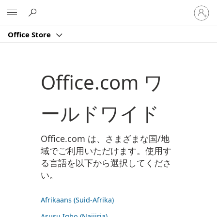
ア
Microsoft
カ
ウ
Office Store
ン
ト
に
サ
Office.com ワ
イ
ン
イ
ールドワイド
ン
す
る
Office.com は、さまざまな国/地
域でご利用いただけます。使用す
る言語を以下から選択してくださ
い。
Afrikaans (Suid-Afrika)
Asụsụ Igbo (Naịjịrịa)