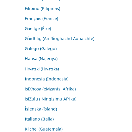
Filipino (Pilipinas)
Français (France)
Gaeilge (Éire)
Gàidhlig (An Rìoghachd Aonaichte)
Galego (Galego)
Hausa (Najeriya)
Hrvatski (Hrvatska)
Indonesia (Indonesia)
isiXhosa (eMzantsi Afrika)
isiZulu (iNingizimu Afrika)
Íslenska (ísland)
Italiano (Italia)
K'iche' (Guatemala)