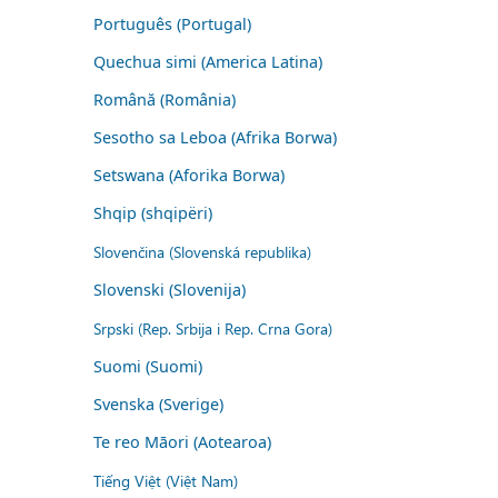
Português (Portugal)
Quechua simi (America Latina)
Română (România)
Sesotho sa Leboa (Afrika Borwa)
Setswana (Aforika Borwa)
Shqip (shqipëri)
Slovenčina (Slovenská republika)
Slovenski (Slovenija)
Srpski (Rep. Srbija i Rep. Crna Gora)
Suomi (Suomi)
Svenska (Sverige)
Te reo Māori (Aotearoa)
Tiếng Việt (Việt Nam)