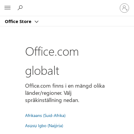
Logga
Microsoft
in
på
Office Store
ditt
konto
Office.com
globalt
Office.com finns i en mängd olika
länder/regioner. Välj
språkinställning nedan.
Afrikaans (Suid-Afrika)
Asụsụ Igbo (Naịjịrịa)