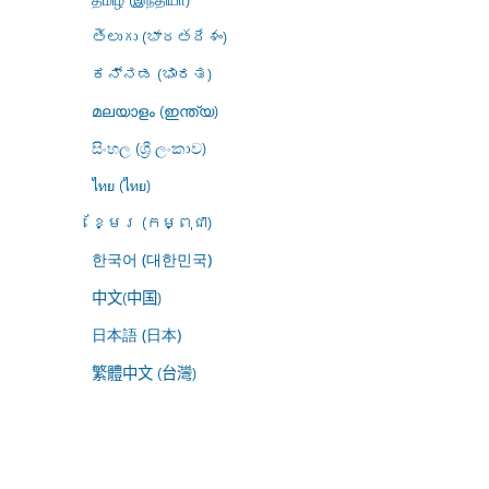
తెలుగు (భారతదేశం)
ಕನ್ನಡ (ಭಾರತ)
മലയാളം (ഇന്ത്യ)
සිංහල (ශ්‍රී ලංකාව)
ไทย (ไทย)
ខ្មែរ (កម្ពុជា)
한국어 (대한민국)
中文(中国)
日本語 (日本)
繁體中文 (台灣)