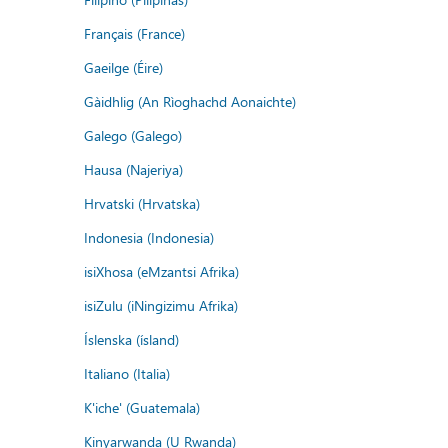
Français (France)
Gaeilge (Éire)
Gàidhlig (An Rìoghachd Aonaichte)
Galego (Galego)
Hausa (Najeriya)
Hrvatski (Hrvatska)
Indonesia (Indonesia)
isiXhosa (eMzantsi Afrika)
isiZulu (iNingizimu Afrika)
Íslenska (ísland)
Italiano (Italia)
K'iche' (Guatemala)
Kinyarwanda (U Rwanda)