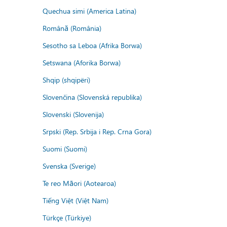
Quechua simi (America Latina)
Română (România)
Sesotho sa Leboa (Afrika Borwa)
Setswana (Aforika Borwa)
Shqip (shqipëri)
Slovenčina (Slovenská republika)
Slovenski (Slovenija)
Srpski (Rep. Srbija i Rep. Crna Gora)
Suomi (Suomi)
Svenska (Sverige)
Te reo Māori (Aotearoa)
Tiếng Việt (Việt Nam)
Türkçe (Türkiye)