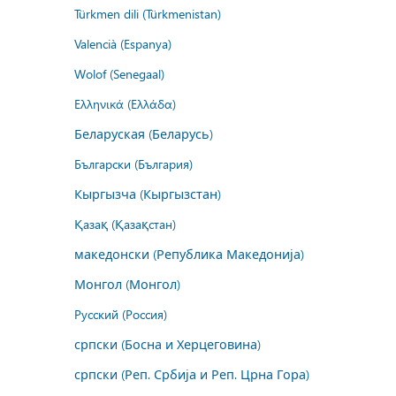
Türkmen dili (Türkmenistan)
Valencià (Espanya)
Wolof (Senegaal)
Ελληνικά (Ελλάδα)
Беларуская (Беларусь)
Български (България)
Кыргызча (Кыргызстан)
Қазақ (Қазақстан)
македонски (Република Македонија)
Монгол (Монгол)
Русский (Россия)
српски (Босна и Херцеговина)
српски (Реп. Србија и Реп. Црна Гора)