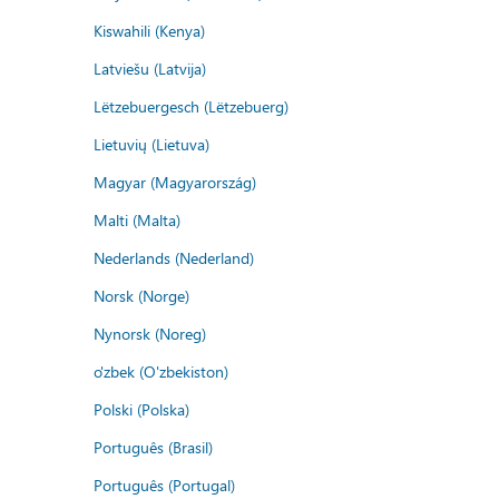
Kiswahili (Kenya)
Latviešu (Latvija)
Lëtzebuergesch (Lëtzebuerg)
Lietuvių (Lietuva)
Magyar (Magyarország)
Malti (Malta)
Nederlands (Nederland)
Norsk (Norge)
Nynorsk (Noreg)
o'zbek (O'zbekiston)
Polski (Polska)
Português (Brasil)
Português (Portugal)