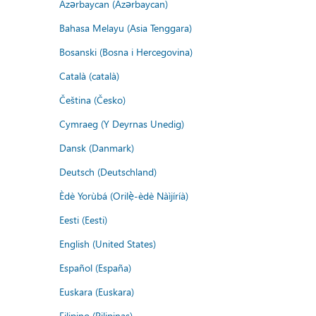
Azərbaycan (Azərbaycan)
Bahasa Melayu (Asia Tenggara)
Bosanski (Bosna i Hercegovina)
Català (català)
Čeština (Česko)
Cymraeg (Y Deyrnas Unedig)
Dansk (Danmark)
Deutsch (Deutschland)
Èdè Yorùbá (Orilẹ̀-èdè Nàìjíríà)
Eesti (Eesti)
English (United States)
Español (España)
Euskara (Euskara)
Filipino (Pilipinas)