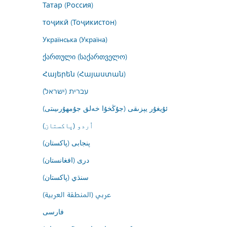
Татар (Россия)
тоҷикӣ (Тоҷикистон)
Українська (Україна)
ქართული (საქართველო)
Հայերեն (Հայաստան)
עברית (ישראל)
ئۇيغۇر يېزىقى (جۇڭخۇا خەلق جۇمھۇرىيىتى)
اُردو (پاکستان)
پنجابی (پاکستان)
درى (افغانستان)
سنڌي (پاکستان)
عربي (المنطقة العربية)
فارسى