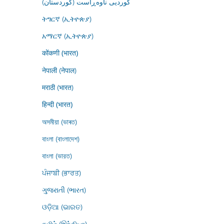
کوردیی ناوەڕاست (کوردستان)
ትግርኛ (ኢትዮጵያ)
አማርኛ (ኢትዮጵያ)
कोंकणी (भारत)
नेपाली (नेपाल)
मराठी (भारत)
हिन्दी (भारत)
অসমীয়া (ভাৰত)
বাংলা (বাংলাদেশ)
বাংলা (ভারত)
ਪੰਜਾਬੀ (ਭਾਰਤ)
ગુજરાતી (ભારત)
ଓଡ଼ିଆ (ଭାରତ)
தமிழ் (இந்தியா)