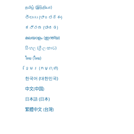
தமிழ் (இந்தியா)
తెలుగు (భారతదేశం)
ಕನ್ನಡ (ಭಾರತ)
മലയാളം (ഇന്ത്യ)
සිංහල (ශ්‍රී ලංකාව)
ไทย (ไทย)
ខ្មែរ (កម្ពុជា)
한국어 (대한민국)
中文(中国)
日本語 (日本)
繁體中文 (台灣)