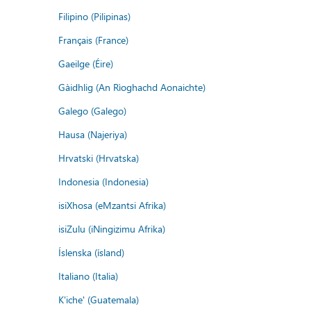
Filipino (Pilipinas)
Français (France)
Gaeilge (Éire)
Gàidhlig (An Rìoghachd Aonaichte)
Galego (Galego)
Hausa (Najeriya)
Hrvatski (Hrvatska)
Indonesia (Indonesia)
isiXhosa (eMzantsi Afrika)
isiZulu (iNingizimu Afrika)
Íslenska (ísland)
Italiano (Italia)
K'iche' (Guatemala)