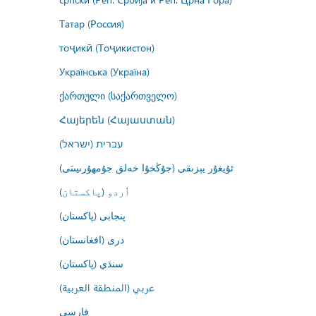
Татар (Россия)
тоҷикӣ (Тоҷикистон)
Українська (Україна)
ქართული (საქართველო)
Հայերեն (Հայաստան)
עברית (ישראל)
ئۇيغۇر يېزىقى (جۇڭخۇا خەلق جۇمھۇرىيىتى)
اُردو (پاکستان)
پنجابی (پاکستان)
درى (افغانستان)
سنڌي (پاکستان)
عربي (المنطقة العربية)
فارسى