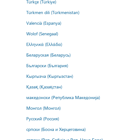
Türkçe (Türkiye)
Türkmen dili (Türkmenistan)
Valencià (Espanya)
Wolof (Senegaal)
Ελληνικά (Ελλάδα)
Беларуская (Беларусь)
Български (България)
Кыргызча (Кыргызстан)
Қазақ (Қазақстан)
македонски (Република Македонија)
Монгол (Монгол)
Русский (Россия)
српски (Босна и Херцеговина)
српски (Реп. Србија и Реп. Црна Гора)