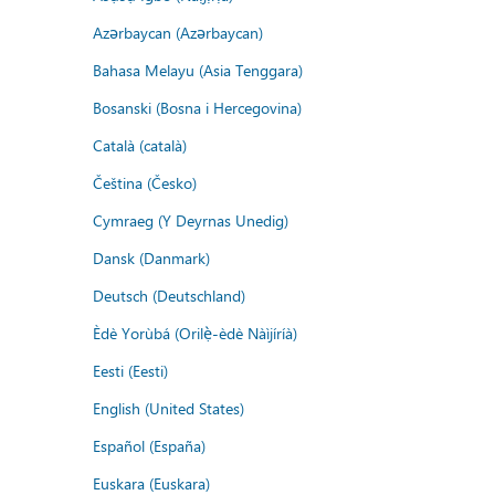
Azərbaycan (Azərbaycan)
Bahasa Melayu (Asia Tenggara)
Bosanski (Bosna i Hercegovina)
Català (català)
Čeština (Česko)
Cymraeg (Y Deyrnas Unedig)
Dansk (Danmark)
Deutsch (Deutschland)
Èdè Yorùbá (Orilẹ̀-èdè Nàìjíríà)
Eesti (Eesti)
English (United States)
Español (España)
Euskara (Euskara)