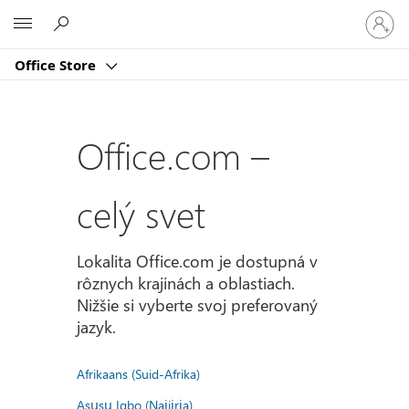
Prihlást
Microsoft
sa
k
Office Store
svojmu
kontu
Office.com –
celý svet
Lokalita Office.com je dostupná v
rôznych krajinách a oblastiach.
Nižšie si vyberte svoj preferovaný
jazyk.
Afrikaans (Suid-Afrika)
Asụsụ Igbo (Naịjịrịa)