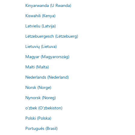
Kinyarwanda (U Rwanda)
Kiswahili (Kenya)
Latviešu (Latvija)
Lëtzebuergesch (Lëtzebuerg)
Lietuvių (Lietuva)
Magyar (Magyarország)
Malti (Malta)
Nederlands (Nederland)
Norsk (Norge)
Nynorsk (Noreg)
o'zbek (O'zbekiston)
Polski (Polska)
Português (Brasil)