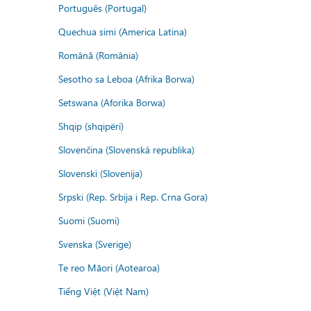
Português (Portugal)
Quechua simi (America Latina)
Română (România)
Sesotho sa Leboa (Afrika Borwa)
Setswana (Aforika Borwa)
Shqip (shqipëri)
Slovenčina (Slovenská republika)
Slovenski (Slovenija)
Srpski (Rep. Srbija i Rep. Crna Gora)
Suomi (Suomi)
Svenska (Sverige)
Te reo Māori (Aotearoa)
Tiếng Việt (Việt Nam)