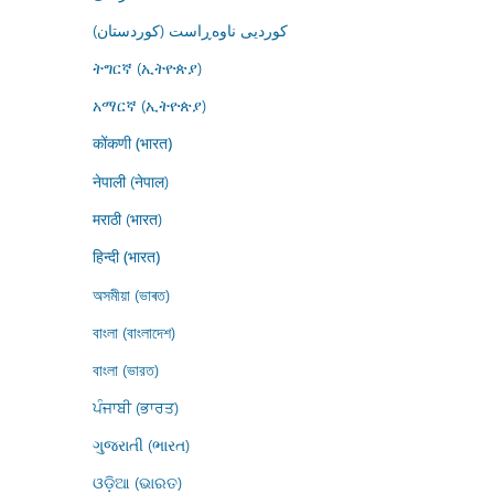
کوردیی ناوەڕاست (کوردستان)
ትግርኛ (ኢትዮጵያ)
አማርኛ (ኢትዮጵያ)
कोंकणी (भारत)
नेपाली (नेपाल)
मराठी (भारत)
हिन्दी (भारत)
অসমীয়া (ভাৰত)
বাংলা (বাংলাদেশ)
বাংলা (ভারত)
ਪੰਜਾਬੀ (ਭਾਰਤ)
ગુજરાતી (ભારત)
ଓଡ଼ିଆ (ଭାରତ)