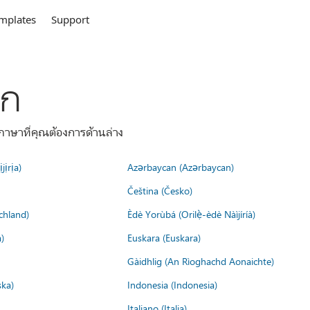
mplates
Support
ลก
าษาที่คุณต้องการด้านล่าง
jịrịa)
Azərbaycan (Azərbaycan)
Čeština (Česko)
chland)
Èdè Yorùbá (Orilẹ̀-èdè Nàìjíríà)
)
Euskara (Euskara)
Gàidhlig (An Rìoghachd Aonaichte)
ska)
Indonesia (Indonesia)
Italiano (Italia)