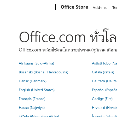
Microsoft
Office Store
Add-ins
Te
Office.com ทั่วโ
Office.com พร้อมใช้งานในหลายประเทศ/ภูมิภาค เลือกภ
Afrikaans (Suid-Afrika)
Asụsụ Igbo (Naị
Bosanski (Bosna i Hercegovina)
Català (català)
Dansk (Danmark)
Deutsch (Deuts
English (United States)
Español (España
Français (France)
Gaeilge (Éire)
Hausa (Najeriya)
Hrvatski (Hrvat
isiZulu (iNingizimu Afrika)
Íslenska (ísland)