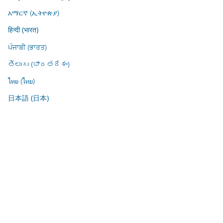
አማርኛ (ኢትዮጵያ)
हिन्दी (भारत)
ਪੰਜਾਬੀ (ਭਾਰਤ)
తెలుగు (భారతదేశం)
ไทย (ไทย)
日本語 (日本)