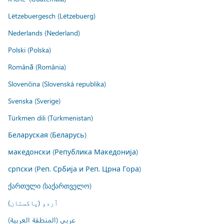
Lëtzebuergesch (Lëtzebuerg)
Nederlands (Nederland)
Polski (Polska)
Română (România)
Slovenčina (Slovenská republika)
Svenska (Sverige)
Türkmen dili (Türkmenistan)
Беларуская (Беларусь)
македонски (Република Македонија)
српски (Реп. Србија и Реп. Црна Гора)
ქართული (საქართველო)
اُردو (پاکستان)
عربي (المنطقة العربية)