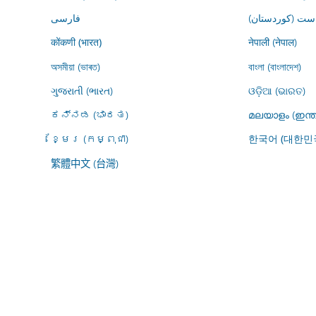
ڕاست (کوردستان
فارسى
नेपाली (नेपाल)
कोंकणी (भारत)
অসমীয়া (ভাৰত)
বাংলা (বাংলাদেশ)
ગુજરાતી (ભારત)
ଓଡ଼ିଆ (ଭାରତ)
ಕನ್ನಡ (ಭಾರತ)
മലയാളം (ഇന്ത
ខ្មែរ (កម្ពុជា)
한국어 (대한민
繁體中文 (台灣)