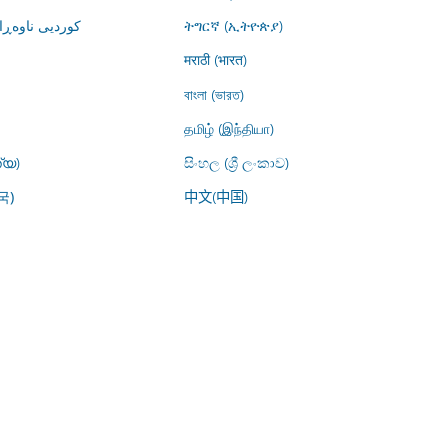
کوردیی ناوە)
ትግርኛ (ኢትዮጵያ)
मराठी (भारत)
বাংলা (ভারত)
தமிழ் (இந்தியா)
്യ)
සිංහල (ශ්‍රී ලංකාව)
中文(中国)
국)