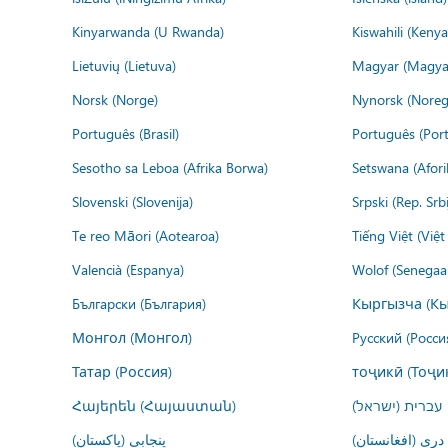
Kinyarwanda (U Rwanda)
Kiswahili (Kenya
Lietuvių (Lietuva)
Magyar (Magya
Norsk (Norge)
Nynorsk (Noreg
Português (Brasil)
Português (Port
Sesotho sa Leboa (Afrika Borwa)
Setswana (Afor
Slovenski (Slovenija)
Srpski (Rep. Srb
Te reo Māori (Aotearoa)
Tiếng Việt (Việ
Valencià (Espanya)
Wolof (Senegaal
Български (България)
Кыргызча (Кы
Монгол (Монгол)
Русский (Росси
Татар (Россия)
тоҷикӣ (Тоҷи
Հայերեն (Հայաստան)
עברית (ישראל)
درى (افغانستان)
پنجابی (پاکستان)