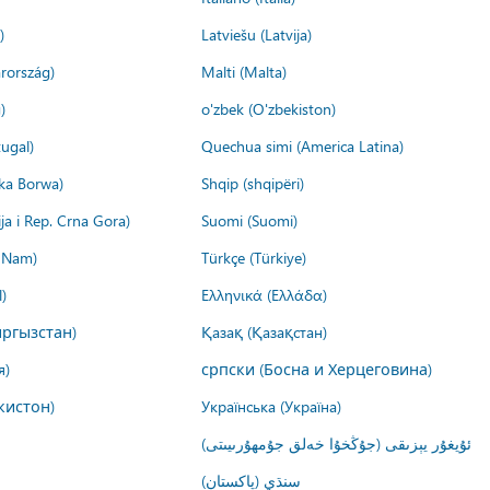
)
Latviešu (Latvija)
rország)
Malti (Malta)
)
o'zbek (O'zbekiston)
ugal)
Quechua simi (America Latina)
ika Borwa)
Shqip (shqipëri)
ija i Rep. Crna Gora)
Suomi (Suomi)
t Nam)
Türkçe (Türkiye)
)
Ελληνικά (Ελλάδα)
ргызстан)
Қазақ (Қазақстан)
я)
српски (Босна и Херцеговина)
кистон)
Українська (Україна)
ئۇيغۇر يېزىقى (جۇڭخۇا خەلق جۇمھۇرىيىتى)
سنڌي (پاکستان)