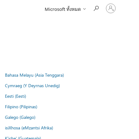
ลงชื่อ
Microsoft ทั้งหมด
เข้า
ใช้
บัญชี
ของ
คุณ
Bahasa Melayu (Asia Tenggara)
Cymraeg (Y Deyrnas Unedig)
Eesti (Eesti)
Filipino (Pilipinas)
Galego (Galego)
isiXhosa (eMzantsi Afrika)
K'iche' (Guatemala)