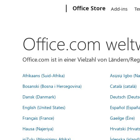
Microsoft
Office Store
Add-ins
Te
Office.com welt
Office.com ist in einer Vielzahl von Ländern/Re
Afrikaans (Suid-Afrika)
Asụsụ Igbo (Naị
Bosanski (Bosna i Hercegovina)
Català (català)
Dansk (Danmark)
Deutsch (Deuts
English (United States)
Español (España
Français (France)
Gaeilge (Éire)
Hausa (Najeriya)
Hrvatski (Hrvat
isiZulu (iNingizimu Afrika)
Íslenska (ísland)