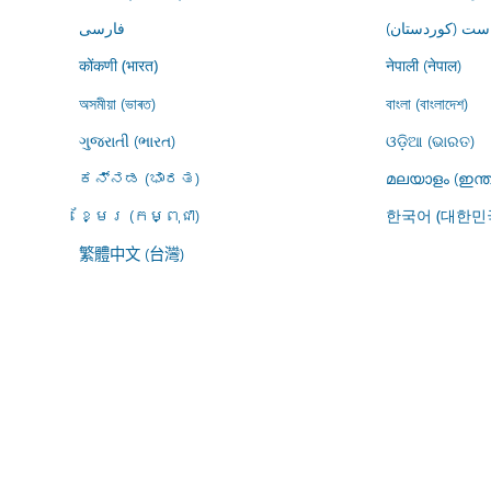
ڕاست (کوردستان
فارسى
नेपाली (नेपाल)
कोंकणी (भारत)
অসমীয়া (ভাৰত)
বাংলা (বাংলাদেশ)
ગુજરાતી (ભારત)
ଓଡ଼ିଆ (ଭାରତ)
ಕನ್ನಡ (ಭಾರತ)
മലയാളം (ഇന്ത
ខ្មែរ (កម្ពុជា)
한국어 (대한민
繁體中文 (台灣)