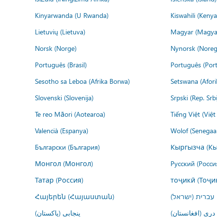
Kinyarwanda (U Rwanda)
Kiswahili (Kenya
Lietuvių (Lietuva)
Magyar (Magya
Norsk (Norge)
Nynorsk (Noreg
Português (Brasil)
Português (Port
Sesotho sa Leboa (Afrika Borwa)
Setswana (Afor
Slovenski (Slovenija)
Srpski (Rep. Srb
Te reo Māori (Aotearoa)
Tiếng Việt (Việ
Valencià (Espanya)
Wolof (Senegaal
Български (България)
Кыргызча (Кы
Монгол (Монгол)
Русский (Росси
Татар (Россия)
тоҷикӣ (Тоҷи
Հայերեն (Հայաստան)
עברית (ישראל)
درى (افغانستان)
پنجابی (پاکستان)