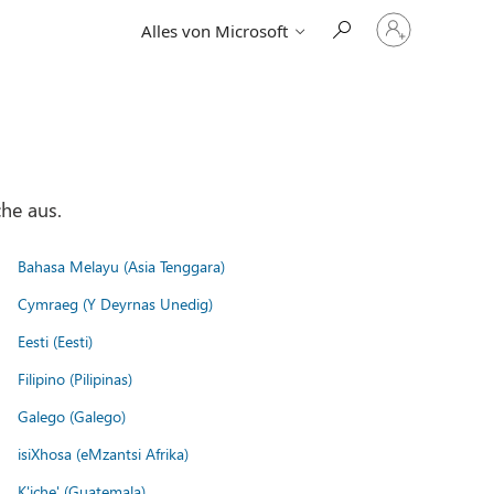
Bei
Alles von Microsoft
Ihrem
Konto
anmelden
he aus.
Bahasa Melayu (Asia Tenggara)
Cymraeg (Y Deyrnas Unedig)
Eesti (Eesti)
Filipino (Pilipinas)
Galego (Galego)
isiXhosa (eMzantsi Afrika)
K'iche' (Guatemala)