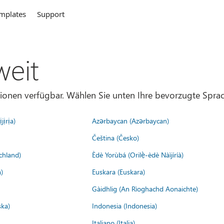
mplates
Support
weit
gionen verfügbar. Wählen Sie unten Ihre bevorzugte Sprac
jịrịa)
Azərbaycan (Azərbaycan)
Čeština (Česko)
chland)
Èdè Yorùbá (Orilẹ̀-èdè Nàìjíríà)
)
Euskara (Euskara)
Gàidhlig (An Rìoghachd Aonaichte)
ska)
Indonesia (Indonesia)
Italiano (Italia)