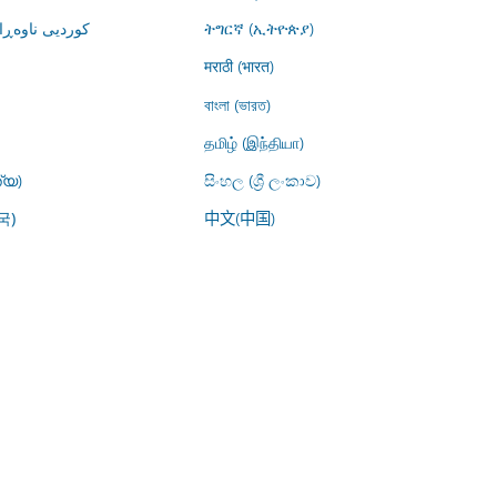
کوردیی ناوە)
ትግርኛ (ኢትዮጵያ)
मराठी (भारत)
বাংলা (ভারত)
தமிழ் (இந்தியா)
്യ)
සිංහල (ශ්‍රී ලංකාව)
中文(中国)
국)