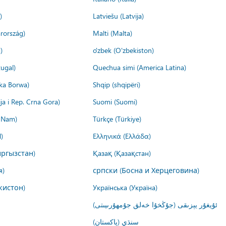
)
Latviešu (Latvija)
rország)
Malti (Malta)
)
o'zbek (O'zbekiston)
ugal)
Quechua simi (America Latina)
ika Borwa)
Shqip (shqipëri)
ija i Rep. Crna Gora)
Suomi (Suomi)
t Nam)
Türkçe (Türkiye)
)
Ελληνικά (Ελλάδα)
ргызстан)
Қазақ (Қазақстан)
я)
српски (Босна и Херцеговина)
кистон)
Українська (Україна)
ئۇيغۇر يېزىقى (جۇڭخۇا خەلق جۇمھۇرىيىتى)
سنڌي (پاکستان)