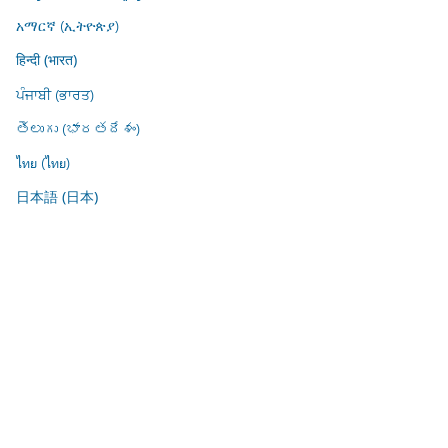
አማርኛ (ኢትዮጵያ)
हिन्दी (भारत)
ਪੰਜਾਬੀ (ਭਾਰਤ)
తెలుగు (భారతదేశం)
ไทย (ไทย)
日本語 (日本)