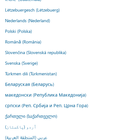
Lëtzebuergesch (Lëtzebuerg)
Nederlands (Nederland)
Polski (Polska)
Română (România)
Slovenčina (Slovenská republika)
Svenska (Sverige)
Türkmen dili (Türkmenistan)
Беларуская (Беларусь)
македонски (Република Македонија)
српски (Реп. Србија и Реп. Црна Гора)
ქართული (საქართველო)
اُردو (پاکستان)
عربي (المنطقة العربية)