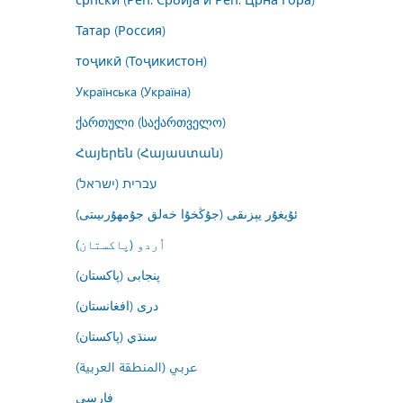
Татар (Россия)
тоҷикӣ (Тоҷикистон)
Українська (Україна)
ქართული (საქართველო)
Հայերեն (Հայաստան)
עברית (ישראל)
ئۇيغۇر يېزىقى (جۇڭخۇا خەلق جۇمھۇرىيىتى)
اُردو (پاکستان)
پنجابی (پاکستان)
درى (افغانستان)
سنڌي (پاکستان)
عربي (المنطقة العربية)
فارسى