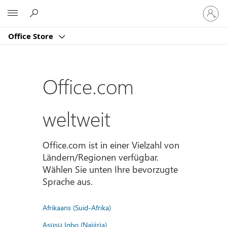
Bei
Microsoft
Ihrem
Konto
Office Store
anmeld
Office.com
weltweit
Office.com ist in einer Vielzahl von
Ländern/Regionen verfügbar.
Wählen Sie unten Ihre bevorzugte
Sprache aus.
Afrikaans (Suid-Afrika)
Asụsụ Igbo (Naịjịrịa)