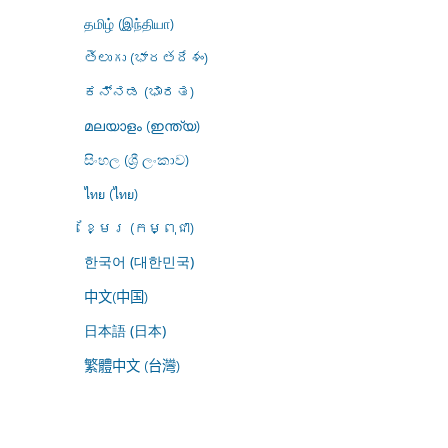
தமிழ் (இந்தியா)
తెలుగు (భారతదేశం)
ಕನ್ನಡ (ಭಾರತ)
മലയാളം (ഇന്ത്യ)
සිංහල (ශ්‍රී ලංකාව)
ไทย (ไทย)
ខ្មែរ (កម្ពុជា)
한국어 (대한민국)
中文(中国)
日本語 (日本)
繁體中文 (台灣)