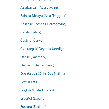
Azərbaycan (Azərbaycan)
Bahasa Melayu (Asia Tenggara)
Bosanski (Bosna i Hercegovina)
Català (català)
Čeština (Česko)
Cymraeg (Y Deyrnas Unedig)
Dansk (Danmark)
Deutsch (Deutschland)
Èdè Yorùbá (Orilẹ̀-èdè Nàìjíríà)
Eesti (Eesti)
English (United States)
Español (España)
Euskara (Euskara)