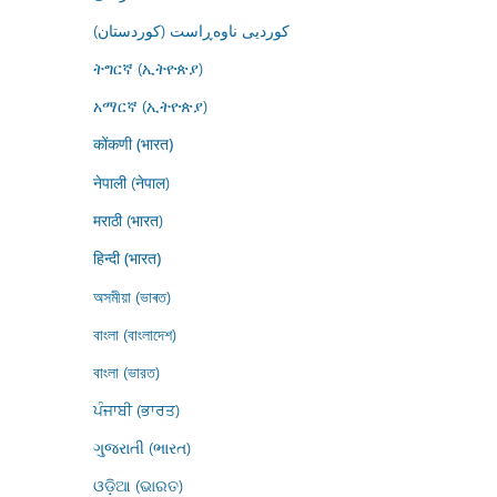
کوردیی ناوەڕاست (کوردستان)
ትግርኛ (ኢትዮጵያ)
አማርኛ (ኢትዮጵያ)
कोंकणी (भारत)
नेपाली (नेपाल)
मराठी (भारत)
हिन्दी (भारत)
অসমীয়া (ভাৰত)
বাংলা (বাংলাদেশ)
বাংলা (ভারত)
ਪੰਜਾਬੀ (ਭਾਰਤ)
ગુજરાતી (ભારત)
ଓଡ଼ିଆ (ଭାରତ)