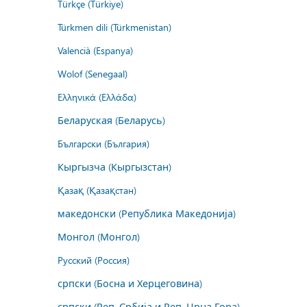
Türkçe (Türkiye)
Türkmen dili (Türkmenistan)
Valencià (Espanya)
Wolof (Senegaal)
Ελληνικά (Ελλάδα)
Беларуская (Беларусь)
Български (България)
Кыргызча (Кыргызстан)
Қазақ (Қазақстан)
македонски (Република Македонија)
Монгол (Монгол)
Русский (Россия)
српски (Босна и Херцеговина)
српски (Реп. Србија и Реп. Црна Гора)