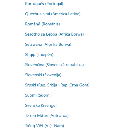
Português (Portugal)
Quechua simi (America Latina)
Română (România)
Sesotho sa Leboa (Afrika Borwa)
Setswana (Aforika Borwa)
Shqip (shqipëri)
Slovenčina (Slovenská republika)
Slovenski (Slovenija)
Srpski (Rep. Srbija i Rep. Crna Gora)
Suomi (Suomi)
Svenska (Sverige)
Te reo Māori (Aotearoa)
Tiếng Việt (Việt Nam)