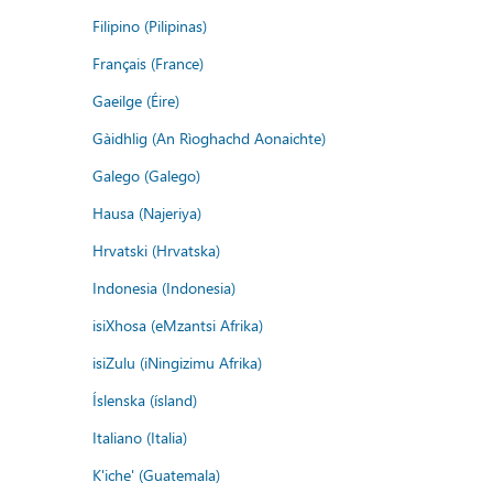
Filipino (Pilipinas)
Français (France)
Gaeilge (Éire)
Gàidhlig (An Rìoghachd Aonaichte)
Galego (Galego)
Hausa (Najeriya)
Hrvatski (Hrvatska)
Indonesia (Indonesia)
isiXhosa (eMzantsi Afrika)
isiZulu (iNingizimu Afrika)
Íslenska (ísland)
Italiano (Italia)
K'iche' (Guatemala)