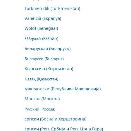
Türkmen dili (Türkmenistan)
Valencià (Espanya)
Wolof (Senegaal)
Ελληνικά (Ελλάδα)
Беларуская (Беларусь)
Български (България)
Кыргызча (Кыргызстан)
Қазақ (Қазақстан)
македонски (Република Македонија)
Монгол (Монгол)
Русский (Россия)
српски (Босна и Херцеговина)
српски (Реп. Србија и Реп. Црна Гора)