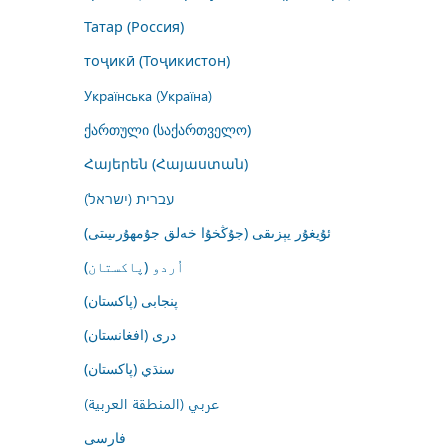
Татар (Россия)
тоҷикӣ (Тоҷикистон)
Українська (Україна)
ქართული (საქართველო)
Հայերեն (Հայաստան)
עברית (ישראל)
ئۇيغۇر يېزىقى (جۇڭخۇا خەلق جۇمھۇرىيىتى)
اُردو (پاکستان)
پنجابی (پاکستان)
درى (افغانستان)
سنڌي (پاکستان)
عربي (المنطقة العربية)
فارسى