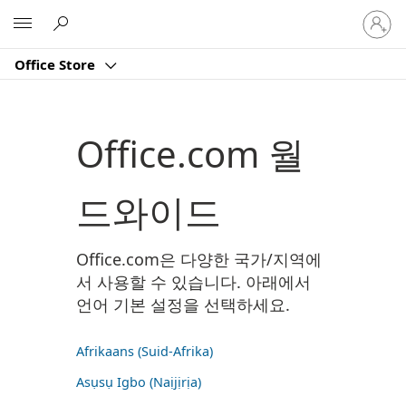
귀
Microsoft
하
계
Office Store
정
에
로
그
Office.com 월
인
드와이드
Office.com은 다양한 국가/지역에
서 사용할 수 있습니다. 아래에서
언어 기본 설정을 선택하세요.
Afrikaans (Suid-Afrika)
Asụsụ Igbo (Naịjịrịa)