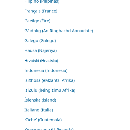
Filipino (Pilipinas)
Français (France)
Gaeilge (Éire)
Gàidhlig (An Rìoghachd Aonaichte)
Galego (Galego)
Hausa (Najeriya)
Hrvatski (Hrvatska)
Indonesia (Indonesia)
isiXhosa (eMzantsi Afrika)
isiZulu (iNingizimu Afrika)
Íslenska (ísland)
Italiano (Italia)
K'iche' (Guatemala)
Kinyarwanda (U Rwanda)