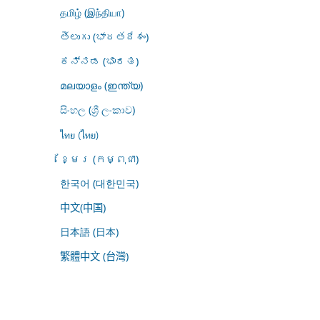
தமிழ் (இந்தியா)
తెలుగు (భారతదేశం)
ಕನ್ನಡ (ಭಾರತ)
മലയാളം (ഇന്ത്യ)
සිංහල (ශ්‍රී ලංකාව)
ไทย (ไทย)
ខ្មែរ (កម្ពុជា)
한국어 (대한민국)
中文(中国)
日本語 (日本)
繁體中文 (台灣)