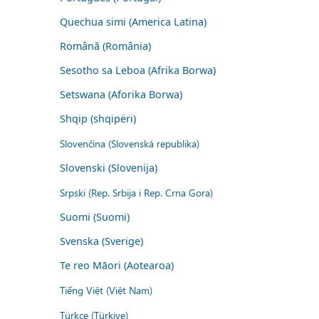
Quechua simi (America Latina)
Română (România)
Sesotho sa Leboa (Afrika Borwa)
Setswana (Aforika Borwa)
Shqip (shqipëri)
Slovenčina (Slovenská republika)
Slovenski (Slovenija)
Srpski (Rep. Srbija i Rep. Crna Gora)
Suomi (Suomi)
Svenska (Sverige)
Te reo Māori (Aotearoa)
Tiếng Việt (Việt Nam)
Türkçe (Türkiye)