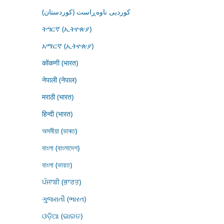
کوردیی ناوەڕاست (کوردستان)
ትግርኛ (ኢትዮጵያ)
አማርኛ (ኢትዮጵያ)
कोंकणी (भारत)
नेपाली (नेपाल)
मराठी (भारत)
हिन्दी (भारत)
অসমীয়া (ভাৰত)
বাংলা (বাংলাদেশ)
বাংলা (ভারত)
ਪੰਜਾਬੀ (ਭਾਰਤ)
ગુજરાતી (ભારત)
ଓଡ଼ିଆ (ଭାରତ)