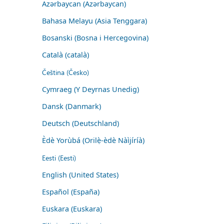
Azərbaycan (Azərbaycan)
Bahasa Melayu (Asia Tenggara)
Bosanski (Bosna i Hercegovina)
Català (català)
Čeština (Česko)
Cymraeg (Y Deyrnas Unedig)
Dansk (Danmark)
Deutsch (Deutschland)
Èdè Yorùbá (Orilẹ̀-èdè Nàìjíríà)
Eesti (Eesti)
English (United States)
Español (España)
Euskara (Euskara)