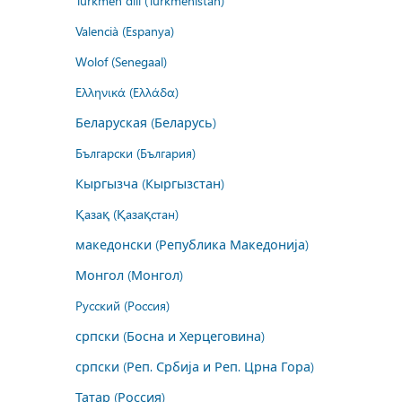
Türkmen dili (Türkmenistan)
Valencià (Espanya)
Wolof (Senegaal)
Ελληνικά (Ελλάδα)
Беларуская (Беларусь)
Български (България)
Кыргызча (Кыргызстан)
Қазақ (Қазақстан)
македонски (Република Македонија)
Монгол (Монгол)
Русский (Россия)
српски (Босна и Херцеговина)
српски (Реп. Србија и Реп. Црна Гора)
Татар (Россия)