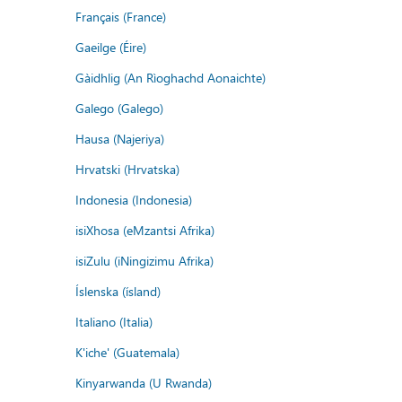
Français (France)
Gaeilge (Éire)
Gàidhlig (An Rìoghachd Aonaichte)
Galego (Galego)
Hausa (Najeriya)
Hrvatski (Hrvatska)
Indonesia (Indonesia)
isiXhosa (eMzantsi Afrika)
isiZulu (iNingizimu Afrika)
Íslenska (ísland)
Italiano (Italia)
K'iche' (Guatemala)
Kinyarwanda (U Rwanda)