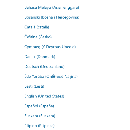
Bahasa Melayu (Asia Tenggara)
Bosanski (Bosna i Hercegovina)
Català (català)
Čeština (Česko)
Cymraeg (Y Deyrnas Unedig)
Dansk (Danmark)
Deutsch (Deutschland)
Èdè Yorùbá (Orilẹ̀-èdè Nàìjíríà)
Eesti (Eesti)
English (United States)
Español (España)
Euskara (Euskara)
Filipino (Pilipinas)