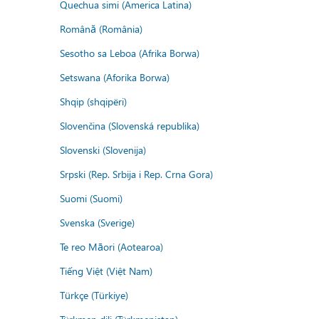
Quechua simi (America Latina)
Română (România)
Sesotho sa Leboa (Afrika Borwa)
Setswana (Aforika Borwa)
Shqip (shqipëri)
Slovenčina (Slovenská republika)
Slovenski (Slovenija)
Srpski (Rep. Srbija i Rep. Crna Gora)
Suomi (Suomi)
Svenska (Sverige)
Te reo Māori (Aotearoa)
Tiếng Việt (Việt Nam)
Türkçe (Türkiye)