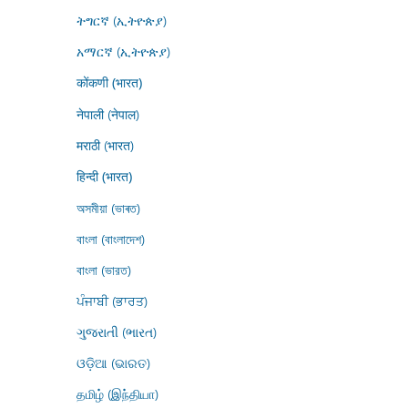
ትግርኛ (ኢትዮጵያ)
አማርኛ (ኢትዮጵያ)
कोंकणी (भारत)
नेपाली (नेपाल)
मराठी (भारत)
हिन्दी (भारत)
অসমীয়া (ভাৰত)
বাংলা (বাংলাদেশ)
বাংলা (ভারত)
ਪੰਜਾਬੀ (ਭਾਰਤ)
ગુજરાતી (ભારત)
ଓଡ଼ିଆ (ଭାରତ)
தமிழ் (இந்தியா)