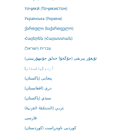
тоҷикӣ (Тоҷикистон)
Українська (Україна)
ქართული (საქართველო)
Հայերեն (Հայաստան)
עברית (ישראל)
ئۇيغۇر يېزىقى (جۇڭخۇا خەلق جۇمھۇرىيىتى)
اُردو (پاکستان)
پنجابی (پاکستان)
درى (افغانستان)
سنڌي (پاکستان)
عربي (المنطقة العربية)
فارسى
کوردیی ناوەڕاست (کوردستان)