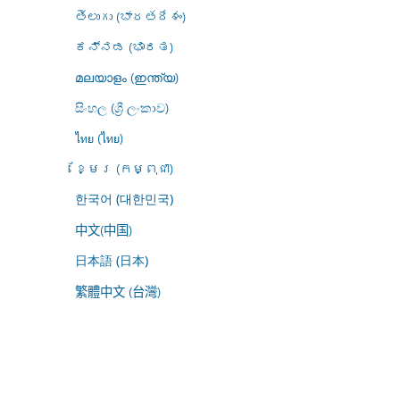
తెలుగు (భారతదేశం)
ಕನ್ನಡ (ಭಾರತ)
മലയാളം (ഇന്ത്യ)
සිංහල (ශ්‍රී ලංකාව)
ไทย (ไทย)
ខ្មែរ (កម្ពុជា)
한국어 (대한민국)
中文(中国)
日本語 (日本)
繁體中文 (台灣)