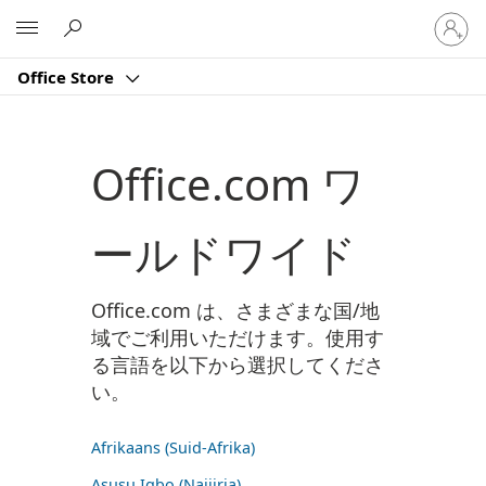
ア
Microsoft
カ
ウ
Office Store
ン
ト
に
サ
Office.com ワ
イ
ン
イ
ールドワイド
ン
す
る
Office.com は、さまざまな国/地
域でご利用いただけます。使用す
る言語を以下から選択してくださ
い。
Afrikaans (Suid-Afrika)
Asụsụ Igbo (Naịjịrịa)