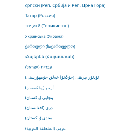
српски (Реп. Србија и Реп. Црна Гора)
Татар (Россия)
тоҷикӣ (Тоҷикистон)
Українська (Україна)
ქართული (საქართველო)
Հայերեն (Հայաստան)
עברית (ישראל)
ئۇيغۇر يېزىقى (جۇڭخۇا خەلق جۇمھۇرىيىتى)
اُردو (پاکستان)
پنجابی (پاکستان)
درى (افغانستان)
سنڌي (پاکستان)
عربي (المنطقة العربية)