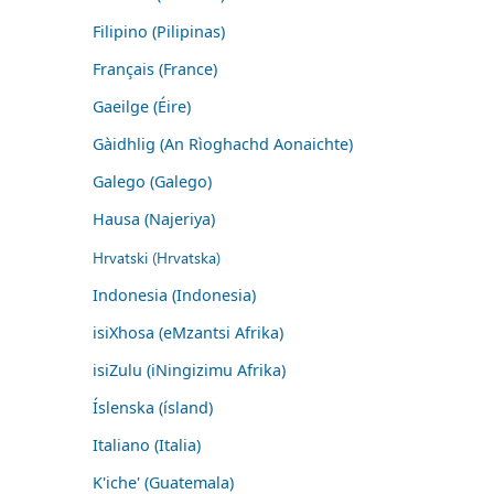
Filipino (Pilipinas)
Français (France)
Gaeilge (Éire)
Gàidhlig (An Rìoghachd Aonaichte)
Galego (Galego)
Hausa (Najeriya)
Hrvatski (Hrvatska)
Indonesia (Indonesia)
isiXhosa (eMzantsi Afrika)
isiZulu (iNingizimu Afrika)
Íslenska (ísland)
Italiano (Italia)
K'iche' (Guatemala)