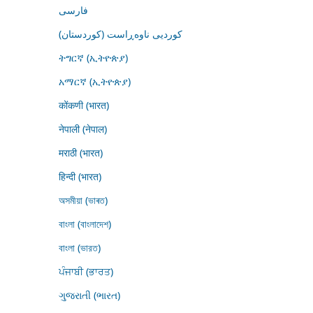
فارسى
کوردیی ناوەڕاست (کوردستان)
ትግርኛ (ኢትዮጵያ)
አማርኛ (ኢትዮጵያ)
कोंकणी (भारत)
नेपाली (नेपाल)
मराठी (भारत)
हिन्दी (भारत)
অসমীয়া (ভাৰত)
বাংলা (বাংলাদেশ)
বাংলা (ভারত)
ਪੰਜਾਬੀ (ਭਾਰਤ)
ગુજરાતી (ભારત)