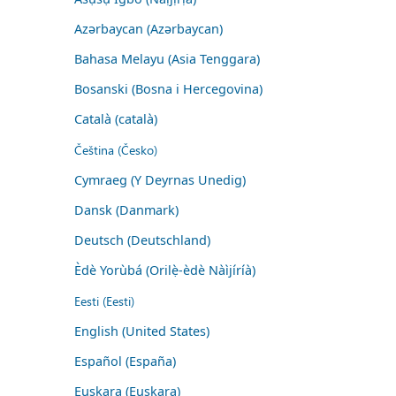
Azərbaycan (Azərbaycan)
Bahasa Melayu (Asia Tenggara)
Bosanski (Bosna i Hercegovina)
Català (català)
Čeština (Česko)
Cymraeg (Y Deyrnas Unedig)
Dansk (Danmark)
Deutsch (Deutschland)
Èdè Yorùbá (Orilẹ̀-èdè Nàìjíríà)
Eesti (Eesti)
English (United States)
Español (España)
Euskara (Euskara)