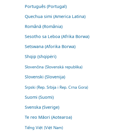
Português (Portugal)
Quechua simi (America Latina)
Română (România)
Sesotho sa Leboa (Afrika Borwa)
Setswana (Aforika Borwa)
Shqip (shqipëri)
Slovenčina (Slovenská republika)
Slovenski (Slovenija)
Srpski (Rep. Srbija i Rep. Crna Gora)
Suomi (Suomi)
Svenska (Sverige)
Te reo Māori (Aotearoa)
Tiếng Việt (Việt Nam)