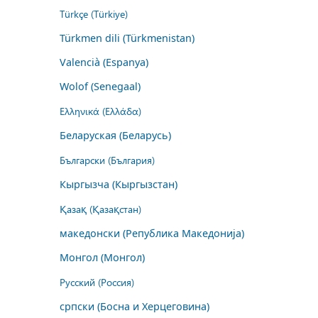
Türkçe (Türkiye)
Türkmen dili (Türkmenistan)
Valencià (Espanya)
Wolof (Senegaal)
Ελληνικά (Ελλάδα)
Беларуская (Беларусь)
Български (България)
Кыргызча (Кыргызстан)
Қазақ (Қазақстан)
македонски (Република Македонија)
Монгол (Монгол)
Русский (Россия)
српски (Босна и Херцеговина)