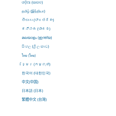
ଓଡ଼ିଆ (ଭାରତ)
தமிழ் (இந்தியா)
తెలుగు (భారతదేశం)
ಕನ್ನಡ (ಭಾರತ)
മലയാളം (ഇന്ത്യ)
සිංහල (ශ්‍රී ලංකාව)
ไทย (ไทย)
ខ្មែរ (កម្ពុជា)
한국어 (대한민국)
中文(中国)
日本語 (日本)
繁體中文 (台灣)