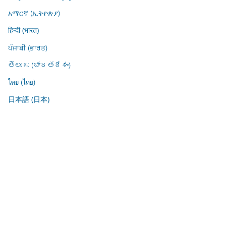
አማርኛ (ኢትዮጵያ)
हिन्दी (भारत)
ਪੰਜਾਬੀ (ਭਾਰਤ)
తెలుగు (భారతదేశం)
ไทย (ไทย)
日本語 (日本)