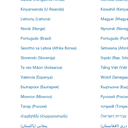
Kinyarwanda (U Rwanda)
Kiswahili (Kenya
Lietuvių (Lietuva)
Magyar (Magya
Norsk (Norge)
Nynorsk (Noreg
Português (Brasil)
Português (Port
Sesotho sa Leboa (Afrika Borwa)
Setswana (Afor
Slovenski (Slovenija)
Srpski (Rep. Srb
Te reo Māori (Aotearoa)
Tiếng Việt (Việ
Valencià (Espanya)
Wolof (Senegaal
Български (България)
Кыргызча (Кыр
Монгол (Монгол)
Русский (Росси
Татар (Россия)
тоҷикӣ (Тоҷик
Հայերեն (Հայաստան)
עברית (ישראל)
درى (افغانستان)
پنجابی (پاکستان)