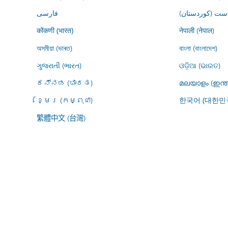
ڕاست (کوردستان
فارسى
नेपाली (नेपाल)
कोंकणी (भारत)
অসমীয়া (ভাৰত)
বাংলা (বাংলাদেশ)
ગુજરાતી (ભારત)
ଓଡ଼ିଆ (ଭାରତ)
ಕನ್ನಡ (ಭಾರತ)
മലയാളം (ഇന്ത
ខ្មែរ (កម្ពុជា)
한국어 (대한민
繁體中文 (台灣)