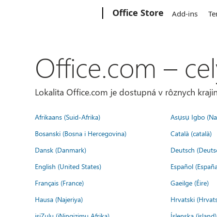
Microsoft
Office Store
Add-ins
Te
Office.com – cel
Lokalita Office.com je dostupná v rôznych krajin
Afrikaans (Suid-Afrika)
Asụsụ Igbo (Naị
Bosanski (Bosna i Hercegovina)
Català (català)
Dansk (Danmark)
Deutsch (Deuts
English (United States)
Español (España
Français (France)
Gaeilge (Éire)
Hausa (Najeriya)
Hrvatski (Hrvat
isiZulu (iNingizimu Afrika)
Íslenska (ísland)