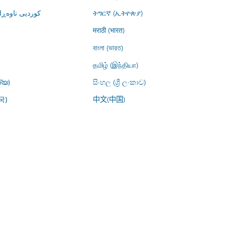
کوردیی ناوە)
ትግርኛ (ኢትዮጵያ)
मराठी (भारत)
বাংলা (ভারত)
தமிழ் (இந்தியா)
്യ)
සිංහල (ශ්‍රී ලංකාව)
中文(中国)
국)