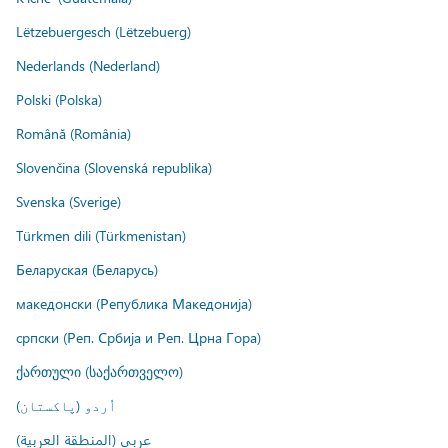
Lëtzebuergesch (Lëtzebuerg)
Nederlands (Nederland)
Polski (Polska)
Română (România)
Slovenčina (Slovenská republika)
Svenska (Sverige)
Türkmen dili (Türkmenistan)
Беларуская (Беларусь)
македонски (Република Македонија)
српски (Реп. Србија и Реп. Црна Гора)
ქართული (საქართველო)
اُردو (پاکستان)
عربي (المنطقة العربية)