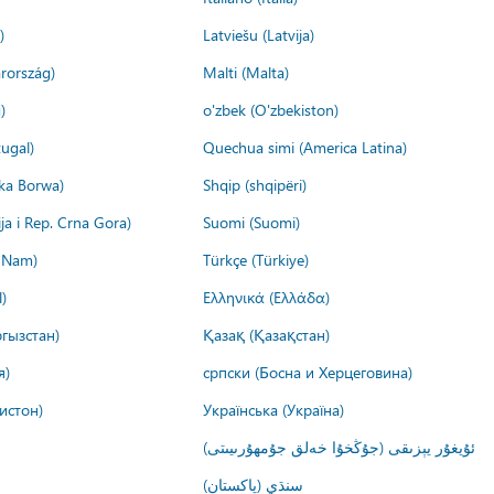
)
Latviešu (Latvija)
rország)
Malti (Malta)
)
o'zbek (O'zbekiston)
ugal)
Quechua simi (America Latina)
ika Borwa)
Shqip (shqipëri)
ija i Rep. Crna Gora)
Suomi (Suomi)
t Nam)
Türkçe (Türkiye)
)
Ελληνικά (Ελλάδα)
гызстан)
Қазақ (Қазақстан)
я)
српски (Босна и Херцеговина)
истон)
Українська (Україна)
ئۇيغۇر يېزىقى (جۇڭخۇا خەلق جۇمھۇرىيىتى)
سنڌي (پاکستان)