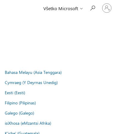
Prihláste
Všetko Microsoft
sa
k
svojmu
kontu
.
Bahasa Melayu (Asia Tenggara)
Cymraeg (Y Deyrnas Unedig)
Eesti (Eesti)
Filipino (Pilipinas)
Galego (Galego)
isiXhosa (eMzantsi Afrika)
K'iche' (Guatemala)