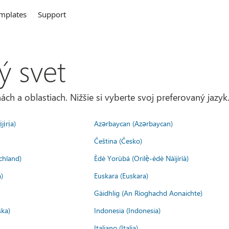
mplates
Support
ý svet
ách a oblastiach. Nižšie si vyberte svoj preferovaný jazyk
jịrịa)
Azərbaycan (Azərbaycan)
Čeština (Česko)
chland)
Èdè Yorùbá (Orilẹ̀-èdè Nàìjíríà)
)
Euskara (Euskara)
Gàidhlig (An Rìoghachd Aonaichte)
ska)
Indonesia (Indonesia)
Italiano (Italia)