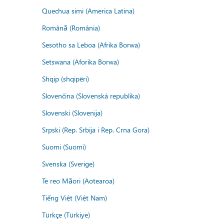
Quechua simi (America Latina)
Română (România)
Sesotho sa Leboa (Afrika Borwa)
Setswana (Aforika Borwa)
Shqip (shqipëri)
Slovenčina (Slovenská republika)
Slovenski (Slovenija)
Srpski (Rep. Srbija i Rep. Crna Gora)
Suomi (Suomi)
Svenska (Sverige)
Te reo Māori (Aotearoa)
Tiếng Việt (Việt Nam)
Türkçe (Türkiye)