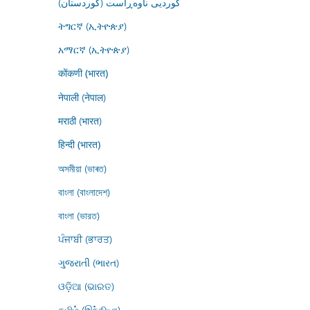
کوردیی ناوەڕاست (کوردستان)
ትግርኛ (ኢትዮጵያ)
አማርኛ (ኢትዮጵያ)
कोंकणी (भारत)
नेपाली (नेपाल)
मराठी (भारत)
हिन्दी (भारत)
অসমীয়া (ভাৰত)
বাংলা (বাংলাদেশ)
বাংলা (ভারত)
ਪੰਜਾਬੀ (ਭਾਰਤ)
ગુજરાતી (ભારત)
ଓଡ଼ିଆ (ଭାରତ)
தமிழ் (இந்தியா)