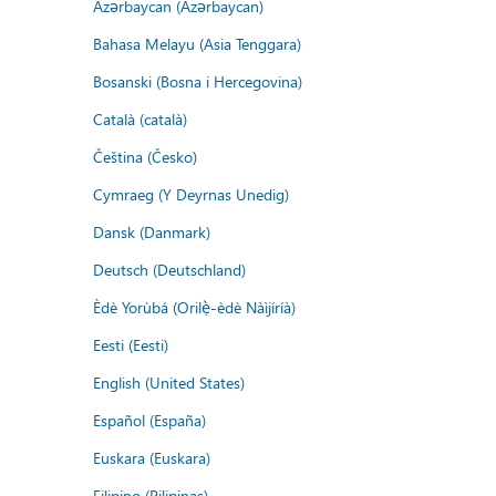
Azərbaycan (Azərbaycan)
Bahasa Melayu (Asia Tenggara)
Bosanski (Bosna i Hercegovina)
Català (català)
Čeština (Česko)
Cymraeg (Y Deyrnas Unedig)
Dansk (Danmark)
Deutsch (Deutschland)
Èdè Yorùbá (Orilẹ̀-èdè Nàìjíríà)
Eesti (Eesti)
English (United States)
Español (España)
Euskara (Euskara)
Filipino (Pilipinas)