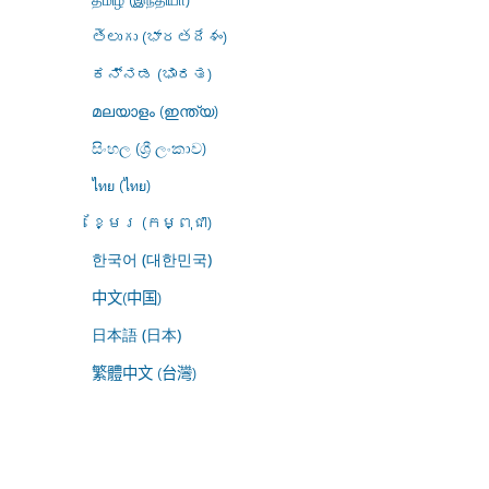
తెలుగు (భారతదేశం)
ಕನ್ನಡ (ಭಾರತ)
മലയാളം (ഇന്ത്യ)
සිංහල (ශ්‍රී ලංකාව)
ไทย (ไทย)
ខ្មែរ (កម្ពុជា)
한국어 (대한민국)
中文(中国)
日本語 (日本)
繁體中文 (台灣)