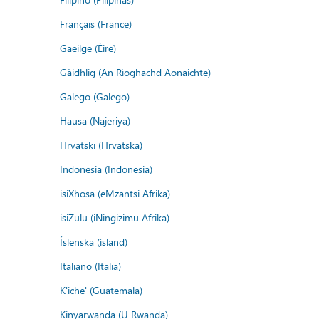
Français (France)
Gaeilge (Éire)
Gàidhlig (An Rìoghachd Aonaichte)
Galego (Galego)
Hausa (Najeriya)
Hrvatski (Hrvatska)
Indonesia (Indonesia)
isiXhosa (eMzantsi Afrika)
isiZulu (iNingizimu Afrika)
Íslenska (ísland)
Italiano (Italia)
K'iche' (Guatemala)
Kinyarwanda (U Rwanda)