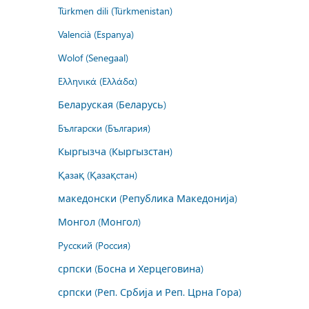
Türkmen dili (Türkmenistan)
Valencià (Espanya)
Wolof (Senegaal)
Ελληνικά (Ελλάδα)
Беларуская (Беларусь)
Български (България)
Кыргызча (Кыргызстан)
Қазақ (Қазақстан)
македонски (Република Македонија)
Монгол (Монгол)
Русский (Россия)
српски (Босна и Херцеговина)
српски (Реп. Србија и Реп. Црна Гора)