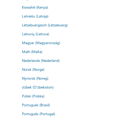
Kiswahili (Kenya)
Latviešu (Latvija)
Lëtzebuergesch (Lëtzebuerg)
Lietuvių (Lietuva)
Magyar (Magyarország)
Malti (Malta)
Nederlands (Nederland)
Norsk (Norge)
Nynorsk (Noreg)
o'zbek (O'zbekiston)
Polski (Polska)
Português (Brasil)
Português (Portugal)