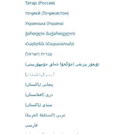
Татар (Россия)
тоҷикӣ (Тоҷикистон)
Українська (Україна)
ქართული (საქართველო)
Հայերեն (Հայաստան)
עברית (ישראל)
ئۇيغۇر يېزىقى (جۇڭخۇا خەلق جۇمھۇرىيىتى)
اُردو (پاکستان)
پنجابی (پاکستان)
درى (افغانستان)
سنڌي (پاکستان)
عربي (المنطقة العربية)
فارسى