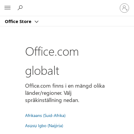
Logga
Microsoft
in
på
Office Store
ditt
konto
Office.com
globalt
Office.com finns i en mängd olika
länder/regioner. Välj
språkinställning nedan.
Afrikaans (Suid-Afrika)
Asụsụ Igbo (Naịjịrịa)