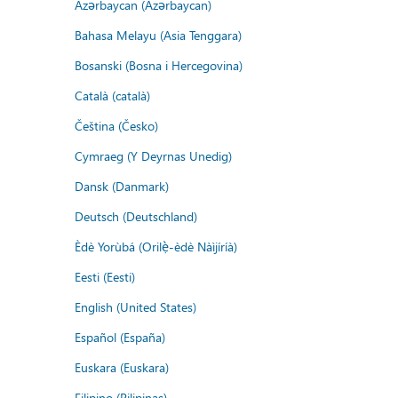
Azərbaycan (Azərbaycan)
Bahasa Melayu (Asia Tenggara)
Bosanski (Bosna i Hercegovina)
Català (català)
Čeština (Česko)
Cymraeg (Y Deyrnas Unedig)
Dansk (Danmark)
Deutsch (Deutschland)
Èdè Yorùbá (Orilẹ̀-èdè Nàìjíríà)
Eesti (Eesti)
English (United States)
Español (España)
Euskara (Euskara)
Filipino (Pilipinas)