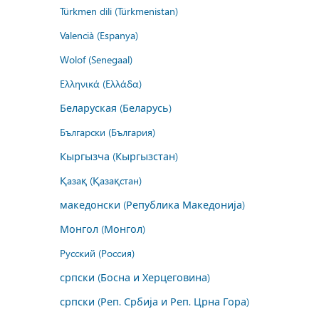
Türkmen dili (Türkmenistan)
Valencià (Espanya)
Wolof (Senegaal)
Ελληνικά (Ελλάδα)
Беларуская (Беларусь)
Български (България)
Кыргызча (Кыргызстан)
Қазақ (Қазақстан)
македонски (Република Македонија)
Монгол (Монгол)
Русский (Россия)
српски (Босна и Херцеговина)
српски (Реп. Србија и Реп. Црна Гора)