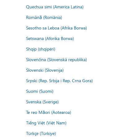
Quechua simi (America Latina)
Română (România)
Sesotho sa Leboa (Afrika Borwa)
Setswana (Aforika Borwa)
Shqip (shqipëri)
Slovenčina (Slovenská republika)
Slovenski (Slovenija)
Srpski (Rep. Srbija i Rep. Crna Gora)
Suomi (Suomi)
Svenska (Sverige)
Te reo Māori (Aotearoa)
Tiếng Việt (Việt Nam)
Türkçe (Türkiye)