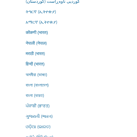
کوردیی ناوەڕاست (کوردستان)
ትግርኛ (ኢትዮጵያ)
አማርኛ (ኢትዮጵያ)
कोंकणी (भारत)
नेपाली (नेपाल)
मराठी (भारत)
हिन्दी (भारत)
অসমীয়া (ভাৰত)
বাংলা (বাংলাদেশ)
বাংলা (ভারত)
ਪੰਜਾਬੀ (ਭਾਰਤ)
ગુજરાતી (ભારત)
ଓଡ଼ିଆ (ଭାରତ)
தமிழ் (இந்தியா)