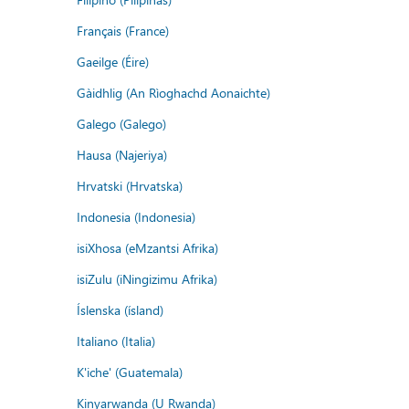
Français (France)
Gaeilge (Éire)
Gàidhlig (An Rìoghachd Aonaichte)
Galego (Galego)
Hausa (Najeriya)
Hrvatski (Hrvatska)
Indonesia (Indonesia)
isiXhosa (eMzantsi Afrika)
isiZulu (iNingizimu Afrika)
Íslenska (ísland)
Italiano (Italia)
K'iche' (Guatemala)
Kinyarwanda (U Rwanda)