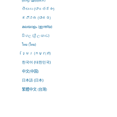
తెలుగు (భారతదేశం)
ಕನ್ನಡ (ಭಾರತ)
മലയാളം (ഇന്ത്യ)
සිංහල (ශ්‍රී ලංකාව)
ไทย (ไทย)
ខ្មែរ (កម្ពុជា)
한국어 (대한민국)
中文(中国)
日本語 (日本)
繁體中文 (台灣)