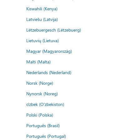
Kiswahili (Kenya)
Latviešu (Latvija)
Lëtzebuergesch (Lëtzebuerg)
Lietuvių (Lietuva)
Magyar (Magyarország)
Malti (Malta)
Nederlands (Nederland)
Norsk (Norge)
Nynorsk (Noreg)
o'zbek (O'zbekiston)
Polski (Polska)
Português (Brasil)
Português (Portugal)