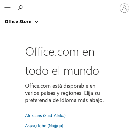
Iniciar
Microsoft
sesión
en
Office Store
tu
cuenta
Office.com en
todo el mundo
Office.com está disponible en
varios países y regiones. Elija su
preferencia de idioma más abajo.
Afrikaans (Suid-Afrika)
Asụsụ Igbo (Naịjịrịa)