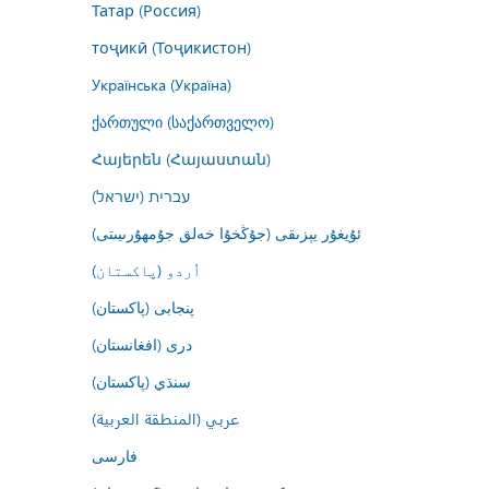
Татар (Россия)
тоҷикӣ (Тоҷикистон)
Українська (Україна)
ქართული (საქართველო)
Հայերեն (Հայաստան)
עברית (ישראל)
ئۇيغۇر يېزىقى (جۇڭخۇا خەلق جۇمھۇرىيىتى)
اُردو (پاکستان)
پنجابی (پاکستان)
درى (افغانستان)
سنڌي (پاکستان)
عربي (المنطقة العربية)
فارسى