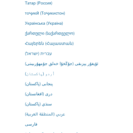
Татар (Россия)
тоҷикӣ (Тоҷикистон)
Українська (Україна)
ქართული (საქართველო)
Հայերեն (Հայաստան)
עברית (ישראל)
ئۇيغۇر يېزىقى (جۇڭخۇا خەلق جۇمھۇرىيىتى)
اُردو (پاکستان)
پنجابی (پاکستان)
درى (افغانستان)
سنڌي (پاکستان)
عربي (المنطقة العربية)
فارسى