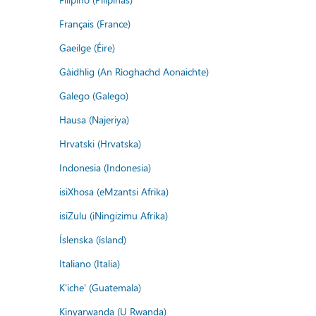
Français (France)
Gaeilge (Éire)
Gàidhlig (An Rìoghachd Aonaichte)
Galego (Galego)
Hausa (Najeriya)
Hrvatski (Hrvatska)
Indonesia (Indonesia)
isiXhosa (eMzantsi Afrika)
isiZulu (iNingizimu Afrika)
Íslenska (ísland)
Italiano (Italia)
K'iche' (Guatemala)
Kinyarwanda (U Rwanda)