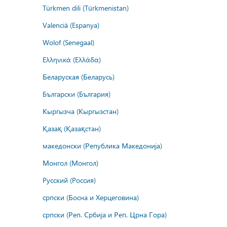
Türkmen dili (Türkmenistan)
Valencià (Espanya)
Wolof (Senegaal)
Ελληνικά (Ελλάδα)
Беларуская (Беларусь)
Български (България)
Кыргызча (Кыргызстан)
Қазақ (Қазақстан)
македонски (Република Македонија)
Монгол (Монгол)
Русский (Россия)
српски (Босна и Херцеговина)
српски (Реп. Србија и Реп. Црна Гора)