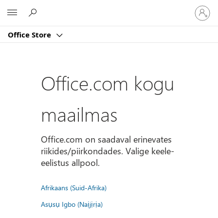
Logige
Microsoft
sisse
oma
Office Store
kontole
Office.com kogu
maailmas
Office.com on saadaval erinevates
riikides/piirkondades. Valige keele-
eelistus allpool.
Afrikaans (Suid-Afrika)
Asụsụ Igbo (Naịjịrịa)