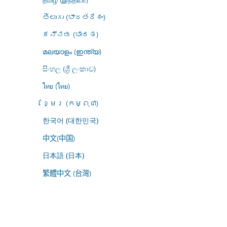
తెలుగు (భారతదేశం)
ಕನ್ನಡ (ಭಾರತ)
മലയാളം (ഇന്ത്യ)
සිංහල (ශ්‍රී ලංකාව)
ไทย (ไทย)
ខ្មែរ (កម្ពុជា)
한국어 (대한민국)
中文(中国)
日本語 (日本)
繁體中文 (台灣)