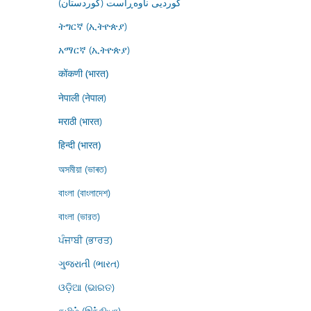
کوردیی ناوەڕاست (کوردستان)
ትግርኛ (ኢትዮጵያ)
አማርኛ (ኢትዮጵያ)
कोंकणी (भारत)
नेपाली (नेपाल)
मराठी (भारत)
हिन्दी (भारत)
অসমীয়া (ভাৰত)
বাংলা (বাংলাদেশ)
বাংলা (ভারত)
ਪੰਜਾਬੀ (ਭਾਰਤ)
ગુજરાતી (ભારત)
ଓଡ଼ିଆ (ଭାରତ)
தமிழ் (இந்தியா)