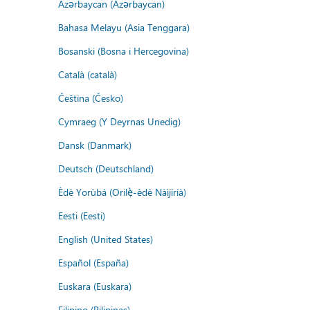
Azərbaycan (Azərbaycan)
Bahasa Melayu (Asia Tenggara)
Bosanski (Bosna i Hercegovina)
Català (català)
Čeština (Česko)
Cymraeg (Y Deyrnas Unedig)
Dansk (Danmark)
Deutsch (Deutschland)
Èdè Yorùbá (Orilẹ̀-èdè Nàìjíríà)
Eesti (Eesti)
English (United States)
Español (España)
Euskara (Euskara)
Filipino (Pilipinas)