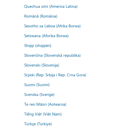
Quechua simi (America Latina)
Română (România)
Sesotho sa Leboa (Afrika Borwa)
Setswana (Aforika Borwa)
Shqip (shqipëri)
Slovenčina (Slovenská republika)
Slovenski (Slovenija)
Srpski (Rep. Srbija i Rep. Crna Gora)
Suomi (Suomi)
Svenska (Sverige)
Te reo Māori (Aotearoa)
Tiếng Việt (Việt Nam)
Türkçe (Türkiye)