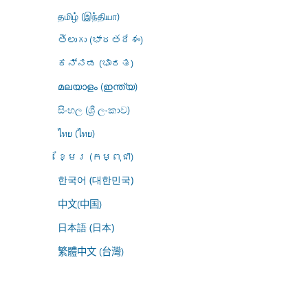
தமிழ் (இந்தியா)
తెలుగు (భారతదేశం)
ಕನ್ನಡ (ಭಾರತ)
മലയാളം (ഇന്ത്യ)
සිංහල (ශ්‍රී ලංකාව)
ไทย (ไทย)
ខ្មែរ (កម្ពុជា)
한국어 (대한민국)
中文(中国)
日本語 (日本)
繁體中文 (台灣)