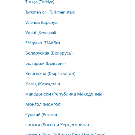
Türkçe (Türkiye)
Türkmen dili (Türkmenistan)
Valencià (Espanya)
Wolof (Senegaal)
Ελληνικά (Ελλάδα)
Беларуская (Беларусь)
Български (България)
Кыргызча (Кыргызстан)
Қазақ (Қазақстан)
македонски (Република Македонија)
Монгол (Монгол)
Русский (Россия)
српски (Босна и Херцеговина)
српски (Реп. Србија и Реп. Црна Гора)