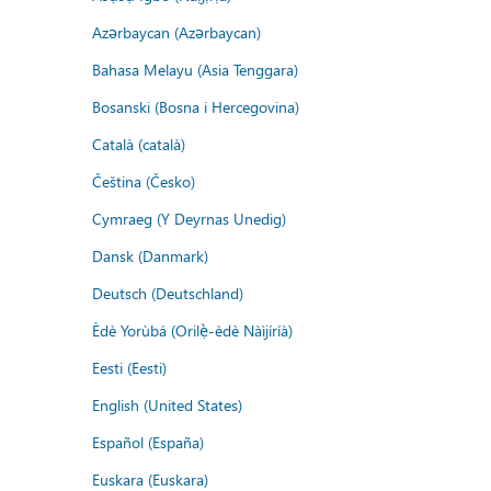
Azərbaycan (Azərbaycan)
Bahasa Melayu (Asia Tenggara)
Bosanski (Bosna i Hercegovina)
Català (català)
Čeština (Česko)
Cymraeg (Y Deyrnas Unedig)
Dansk (Danmark)
Deutsch (Deutschland)
Èdè Yorùbá (Orilẹ̀-èdè Nàìjíríà)
Eesti (Eesti)
English (United States)
Español (España)
Euskara (Euskara)