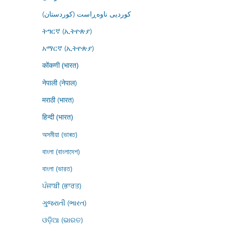
کوردیی ناوەڕاست (کوردستان)
ትግርኛ (ኢትዮጵያ)
አማርኛ (ኢትዮጵያ)
कोंकणी (भारत)
नेपाली (नेपाल)
मराठी (भारत)
हिन्दी (भारत)
অসমীয়া (ভাৰত)
বাংলা (বাংলাদেশ)
বাংলা (ভারত)
ਪੰਜਾਬੀ (ਭਾਰਤ)
ગુજરાતી (ભારત)
ଓଡ଼ିଆ (ଭାରତ)