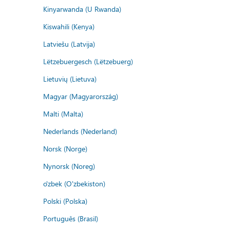
Kinyarwanda (U Rwanda)
Kiswahili (Kenya)
Latviešu (Latvija)
Lëtzebuergesch (Lëtzebuerg)
Lietuvių (Lietuva)
Magyar (Magyarország)
Malti (Malta)
Nederlands (Nederland)
Norsk (Norge)
Nynorsk (Noreg)
o'zbek (O'zbekiston)
Polski (Polska)
Português (Brasil)