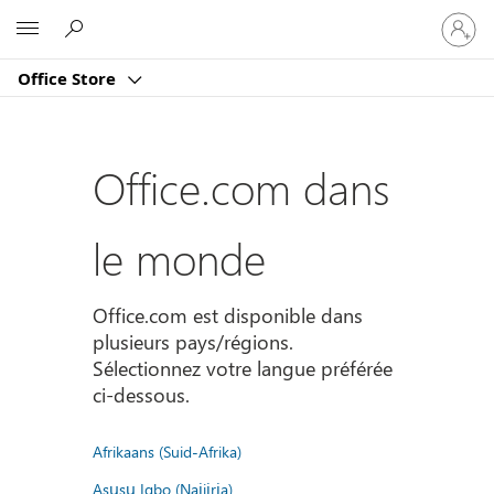
Connect
Microsoft
vous
à
Office Store
votre
compte
Office.com dans
le monde
Office.com est disponible dans
plusieurs pays/régions.
Sélectionnez votre langue préférée
ci-dessous.
Afrikaans (Suid-Afrika)
Asụsụ Igbo (Naịjịrịa)