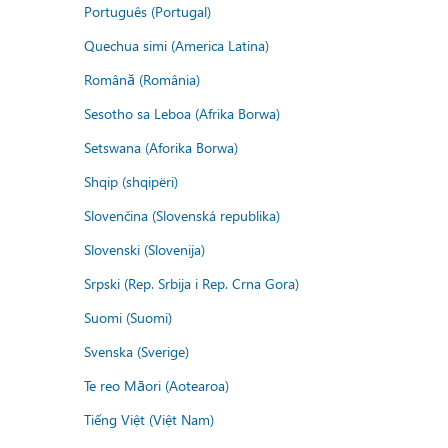
Português (Portugal)
Quechua simi (America Latina)
Română (România)
Sesotho sa Leboa (Afrika Borwa)
Setswana (Aforika Borwa)
Shqip (shqipëri)
Slovenčina (Slovenská republika)
Slovenski (Slovenija)
Srpski (Rep. Srbija i Rep. Crna Gora)
Suomi (Suomi)
Svenska (Sverige)
Te reo Māori (Aotearoa)
Tiếng Việt (Việt Nam)