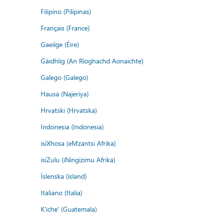
Filipino (Pilipinas)
Français (France)
Gaeilge (Éire)
Gàidhlig (An Rìoghachd Aonaichte)
Galego (Galego)
Hausa (Najeriya)
Hrvatski (Hrvatska)
Indonesia (Indonesia)
isiXhosa (eMzantsi Afrika)
isiZulu (iNingizimu Afrika)
Íslenska (ísland)
Italiano (Italia)
K'iche' (Guatemala)