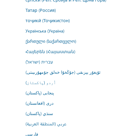
Татар (Россия)
тоҷикӣ (Тоҷикистон)
Українська (Україна)
ქართული (საქართველო)
Հայերեն (Հայաստան)
עברית (ישראל)
ئۇيغۇر يېزىقى (جۇڭخۇا خەلق جۇمھۇرىيىتى)
اُردو (پاکستان)
پنجابی (پاکستان)
درى (افغانستان)
سنڌي (پاکستان)
عربي (المنطقة العربية)
فارسى