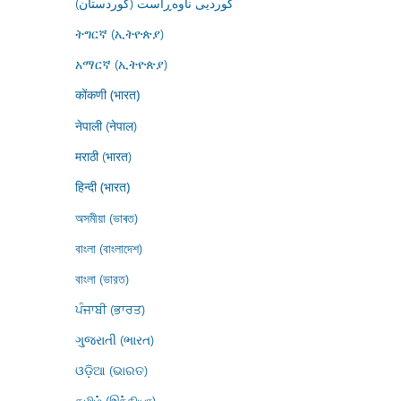
کوردیی ناوەڕاست (کوردستان)
ትግርኛ (ኢትዮጵያ)
አማርኛ (ኢትዮጵያ)
कोंकणी (भारत)
नेपाली (नेपाल)
मराठी (भारत)
हिन्दी (भारत)
অসমীয়া (ভাৰত)
বাংলা (বাংলাদেশ)
বাংলা (ভারত)
ਪੰਜਾਬੀ (ਭਾਰਤ)
ગુજરાતી (ભારત)
ଓଡ଼ିଆ (ଭାରତ)
தமிழ் (இந்தியா)