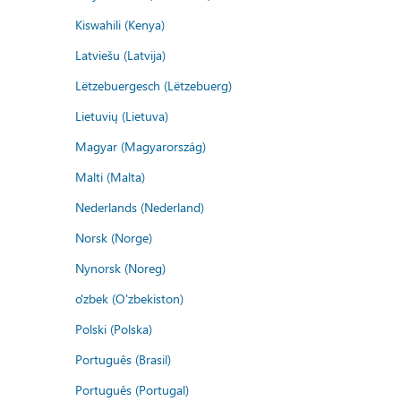
Kiswahili (Kenya)
Latviešu (Latvija)
Lëtzebuergesch (Lëtzebuerg)
Lietuvių (Lietuva)
Magyar (Magyarország)
Malti (Malta)
Nederlands (Nederland)
Norsk (Norge)
Nynorsk (Noreg)
o'zbek (O'zbekiston)
Polski (Polska)
Português (Brasil)
Português (Portugal)