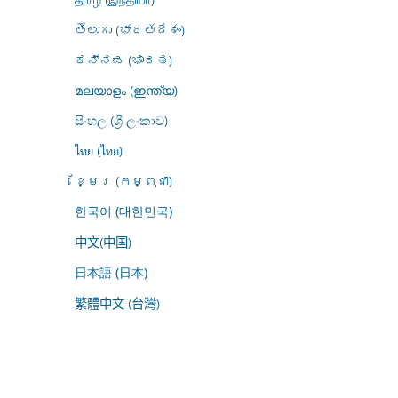
తెలుగు (భారతదేశం)
ಕನ್ನಡ (ಭಾರತ)
മലയാളം (ഇന്ത്യ)
සිංහල (ශ්‍රී ලංකාව)
ไทย (ไทย)
ខ្មែរ (កម្ពុជា)
한국어 (대한민국)
中文(中国)
日本語 (日本)
繁體中文 (台灣)