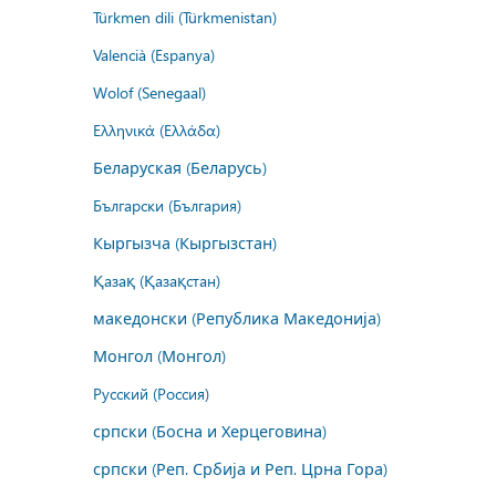
Türkmen dili (Türkmenistan)
Valencià (Espanya)
Wolof (Senegaal)
Ελληνικά (Ελλάδα)
Беларуская (Беларусь)
Български (България)
Кыргызча (Кыргызстан)
Қазақ (Қазақстан)
македонски (Република Македонија)
Монгол (Монгол)
Русский (Россия)
српски (Босна и Херцеговина)
српски (Реп. Србија и Реп. Црна Гора)