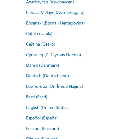
Azərbaycan (Azərbaycan)
Bahasa Melayu (Asia Tenggara)
Bosanski (Bosna i Hercegovina)
Català (català)
Čeština (Česko)
Cymraeg (Y Deyrnas Unedig)
Dansk (Danmark)
Deutsch (Deutschland)
Èdè Yorùbá (Orilẹ̀-èdè Nàìjíríà)
Eesti (Eesti)
English (United States)
Español (España)
Euskara (Euskara)
Filipino (Pilipinas)