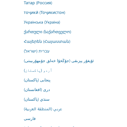
Татар (Россия)
тоҷикӣ (Тоҷикистон)
Українська (Україна)
ქართული (საქართველო)
Հայերեն (Հայաստան)
עברית (ישראל)
ئۇيغۇر يېزىقى (جۇڭخۇا خەلق جۇمھۇرىيىتى)
اُردو (پاکستان)
پنجابی (پاکستان)
درى (افغانستان)
سنڌي (پاکستان)
عربي (المنطقة العربية)
فارسى