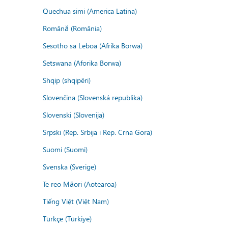
Quechua simi (America Latina)
Română (România)
Sesotho sa Leboa (Afrika Borwa)
Setswana (Aforika Borwa)
Shqip (shqipëri)
Slovenčina (Slovenská republika)
Slovenski (Slovenija)
Srpski (Rep. Srbija i Rep. Crna Gora)
Suomi (Suomi)
Svenska (Sverige)
Te reo Māori (Aotearoa)
Tiếng Việt (Việt Nam)
Türkçe (Türkiye)