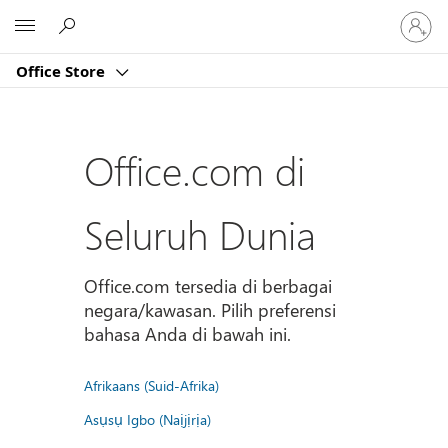
Masuk
Microsoft
ke
akun
Office Store
Anda
Office.com di
Seluruh Dunia
Office.com tersedia di berbagai
negara/kawasan. Pilih preferensi
bahasa Anda di bawah ini.
Afrikaans (Suid-Afrika)
Asụsụ Igbo (Naịjịrịa)