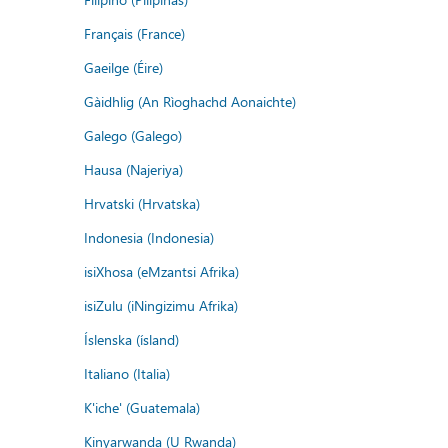
Français (France)
Gaeilge (Éire)
Gàidhlig (An Rìoghachd Aonaichte)
Galego (Galego)
Hausa (Najeriya)
Hrvatski (Hrvatska)
Indonesia (Indonesia)
isiXhosa (eMzantsi Afrika)
isiZulu (iNingizimu Afrika)
Íslenska (ísland)
Italiano (Italia)
K'iche' (Guatemala)
Kinyarwanda (U Rwanda)