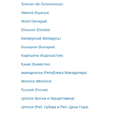
Türkmen dili (Türkmenistan)
Valencià (Espanya)
Wolof (Senegaal)
Ελληνικά (Ελλάδα)
Беларуская (Беларусь)
Български (България)
Кыргызча (Кыргызстан)
Қазақ (Қазақстан)
македонски (Република Македонија)
Монгол (Монгол)
Русский (Россия)
српски (Босна и Херцеговина)
српски (Реп. Србија и Реп. Црна Гора)