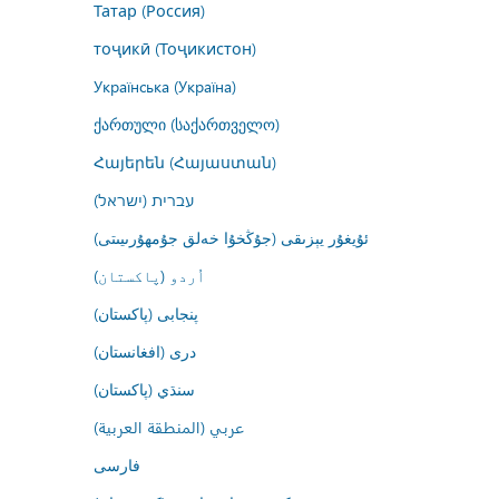
Татар (Россия)
тоҷикӣ (Тоҷикистон)
Українська (Україна)
ქართული (საქართველო)
Հայերեն (Հայաստան)
עברית (ישראל)
ئۇيغۇر يېزىقى (جۇڭخۇا خەلق جۇمھۇرىيىتى)
اُردو (پاکستان)
پنجابی (پاکستان)
درى (افغانستان)
سنڌي (پاکستان)
عربي (المنطقة العربية)
فارسى