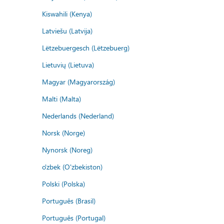
Kiswahili (Kenya)
Latviešu (Latvija)
Lëtzebuergesch (Lëtzebuerg)
Lietuvių (Lietuva)
Magyar (Magyarország)
Malti (Malta)
Nederlands (Nederland)
Norsk (Norge)
Nynorsk (Noreg)
o'zbek (O'zbekiston)
Polski (Polska)
Português (Brasil)
Português (Portugal)