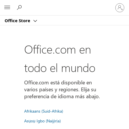
Iniciar
Microsoft
sesión
en
Office Store
tu
cuenta
Office.com en
todo el mundo
Office.com está disponible en
varios países y regiones. Elija su
preferencia de idioma más abajo.
Afrikaans (Suid-Afrika)
Asụsụ Igbo (Naịjịrịa)