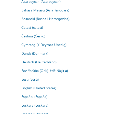
Azərbaycan (Azərbaycan)
Bahasa Melayu (Asia Tenggara)
Bosanski (Bosna i Hercegovina)
Català (català)
Čeština (Česko)
Cymraeg (Y Deyrnas Unedig)
Dansk (Danmark)
Deutsch (Deutschland)
Èdè Yorùbá (Orilẹ̀-èdè Nàìjíríà)
Eesti (Eesti)
English (United States)
Español (España)
Euskara (Euskara)
Filipino (Pilipinas)