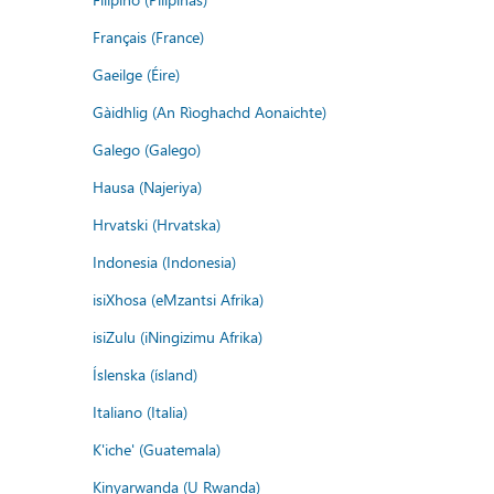
Français (France)
Gaeilge (Éire)
Gàidhlig (An Rìoghachd Aonaichte)
Galego (Galego)
Hausa (Najeriya)
Hrvatski (Hrvatska)
Indonesia (Indonesia)
isiXhosa (eMzantsi Afrika)
isiZulu (iNingizimu Afrika)
Íslenska (ísland)
Italiano (Italia)
K'iche' (Guatemala)
Kinyarwanda (U Rwanda)