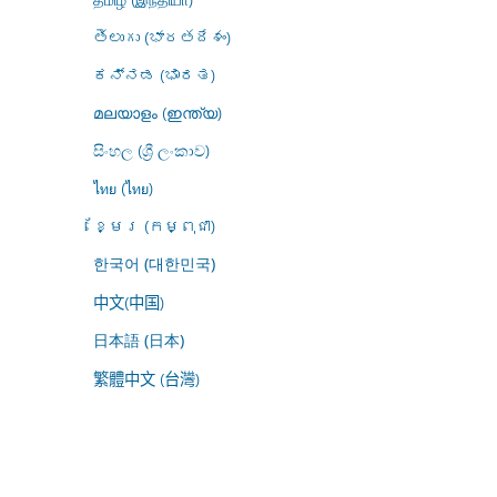
తెలుగు (భారతదేశం)
ಕನ್ನಡ (ಭಾರತ)
മലയാളം (ഇന്ത്യ)
සිංහල (ශ්‍රී ලංකාව)
ไทย (ไทย)
ខ្មែរ (កម្ពុជា)
한국어 (대한민국)
中文(中国)
日本語 (日本)
繁體中文 (台灣)