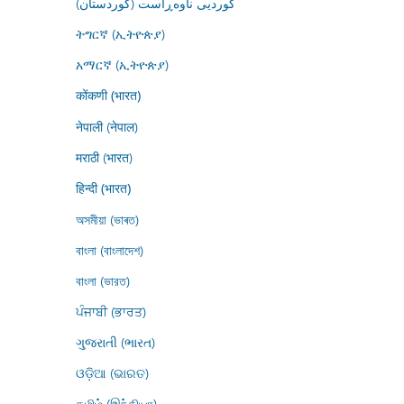
کوردیی ناوەڕاست (کوردستان)
ትግርኛ (ኢትዮጵያ)
አማርኛ (ኢትዮጵያ)
कोंकणी (भारत)
नेपाली (नेपाल)
मराठी (भारत)
हिन्दी (भारत)
অসমীয়া (ভাৰত)
বাংলা (বাংলাদেশ)
বাংলা (ভারত)
ਪੰਜਾਬੀ (ਭਾਰਤ)
ગુજરાતી (ભારત)
ଓଡ଼ିଆ (ଭାରତ)
தமிழ் (இந்தியா)