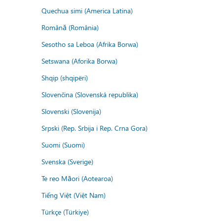
Quechua simi (America Latina)
Română (România)
Sesotho sa Leboa (Afrika Borwa)
Setswana (Aforika Borwa)
Shqip (shqipëri)
Slovenčina (Slovenská republika)
Slovenski (Slovenija)
Srpski (Rep. Srbija i Rep. Crna Gora)
Suomi (Suomi)
Svenska (Sverige)
Te reo Māori (Aotearoa)
Tiếng Việt (Việt Nam)
Türkçe (Türkiye)