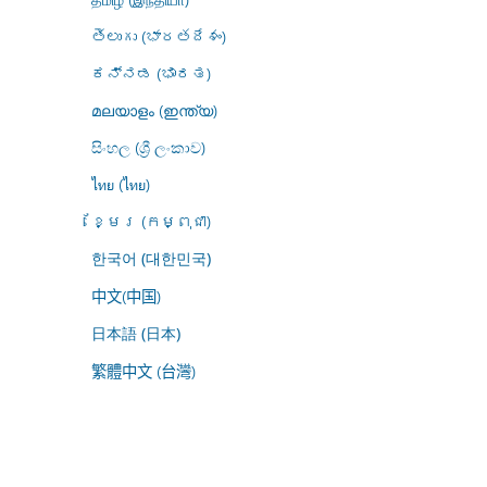
తెలుగు (భారతదేశం)
ಕನ್ನಡ (ಭಾರತ)
മലയാളം (ഇന്ത്യ)
සිංහල (ශ්‍රී ලංකාව)
ไทย (ไทย)
ខ្មែរ (កម្ពុជា)
한국어 (대한민국)
中文(中国)
日本語 (日本)
繁體中文 (台灣)