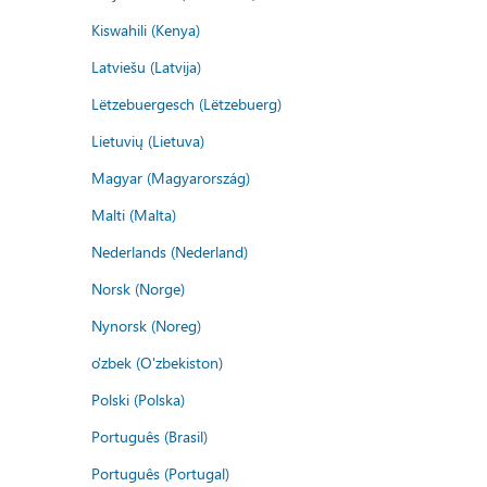
Kiswahili (Kenya)
Latviešu (Latvija)
Lëtzebuergesch (Lëtzebuerg)
Lietuvių (Lietuva)
Magyar (Magyarország)
Malti (Malta)
Nederlands (Nederland)
Norsk (Norge)
Nynorsk (Noreg)
o'zbek (O'zbekiston)
Polski (Polska)
Português (Brasil)
Português (Portugal)