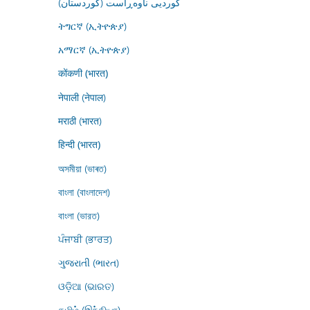
کوردیی ناوەڕاست (کوردستان)
ትግርኛ (ኢትዮጵያ)
አማርኛ (ኢትዮጵያ)
कोंकणी (भारत)
नेपाली (नेपाल)
मराठी (भारत)
हिन्दी (भारत)
অসমীয়া (ভাৰত)
বাংলা (বাংলাদেশ)
বাংলা (ভারত)
ਪੰਜਾਬੀ (ਭਾਰਤ)
ગુજરાતી (ભારત)
ଓଡ଼ିଆ (ଭାରତ)
தமிழ் (இந்தியா)