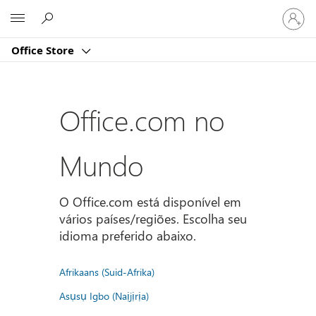
Entre
Microsoft
em
sua
Office Store
conta
Office.com no
Mundo
O Office.com está disponível em
vários países/regiões. Escolha seu
idioma preferido abaixo.
Afrikaans (Suid-Afrika)
Asụsụ Igbo (Naịjịrịa)