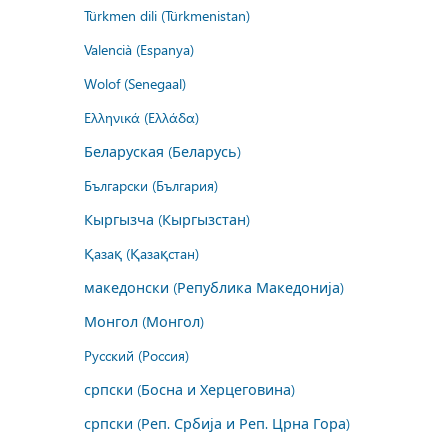
Türkmen dili (Türkmenistan)
Valencià (Espanya)
Wolof (Senegaal)
Ελληνικά (Ελλάδα)
Беларуская (Беларусь)
Български (България)
Кыргызча (Кыргызстан)
Қазақ (Қазақстан)
македонски (Република Македонија)
Монгол (Монгол)
Русский (Россия)
српски (Босна и Херцеговина)
српски (Реп. Србија и Реп. Црна Гора)