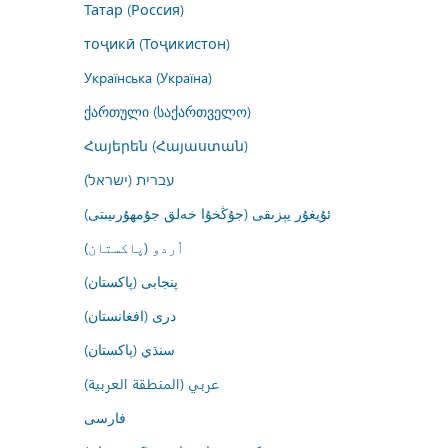
Татар (Россия)
тоҷикӣ (Тоҷикистон)
Українська (Україна)
ქართული (საქართველო)
Հայերեն (Հայաստան)
עברית (ישראל)
ئۇيغۇر يېزىقى (جۇڭخۇا خەلق جۇمھۇرىيىتى)
اُردو (پاکستان)
پنجابی (پاکستان)
درى (افغانستان)
سنڌي (پاکستان)
عربي (المنطقة العربية)
فارسى