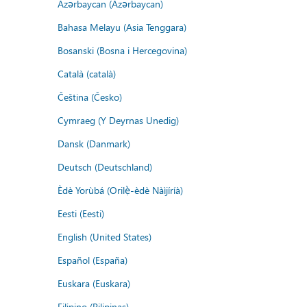
Azərbaycan (Azərbaycan)
Bahasa Melayu (Asia Tenggara)
Bosanski (Bosna i Hercegovina)
Català (català)
Čeština (Česko)
Cymraeg (Y Deyrnas Unedig)
Dansk (Danmark)
Deutsch (Deutschland)
Èdè Yorùbá (Orilẹ̀-èdè Nàìjíríà)
Eesti (Eesti)
English (United States)
Español (España)
Euskara (Euskara)
Filipino (Pilipinas)