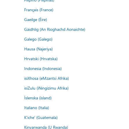
Français (France)
Gaeilge (Éire)
Gàidhlig (An Rìoghachd Aonaichte)
Galego (Galego)
Hausa (Najeriya)
Hrvatski (Hrvatska)
Indonesia (Indonesia)
isiXhosa (eMzantsi Afrika)
isiZulu (iNingizimu Afrika)
Íslenska (ísland)
Italiano (Italia)
K'iche' (Guatemala)
Kinyarwanda (U Rwanda)