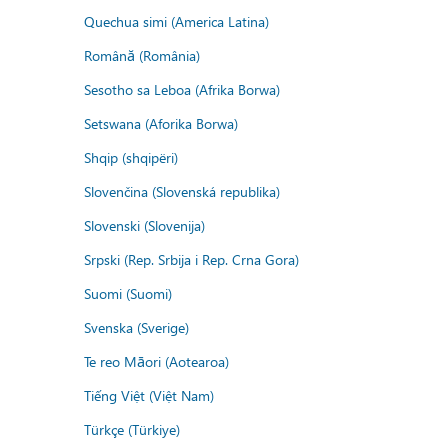
Quechua simi (America Latina)
Română (România)
Sesotho sa Leboa (Afrika Borwa)
Setswana (Aforika Borwa)
Shqip (shqipëri)
Slovenčina (Slovenská republika)
Slovenski (Slovenija)
Srpski (Rep. Srbija i Rep. Crna Gora)
Suomi (Suomi)
Svenska (Sverige)
Te reo Māori (Aotearoa)
Tiếng Việt (Việt Nam)
Türkçe (Türkiye)