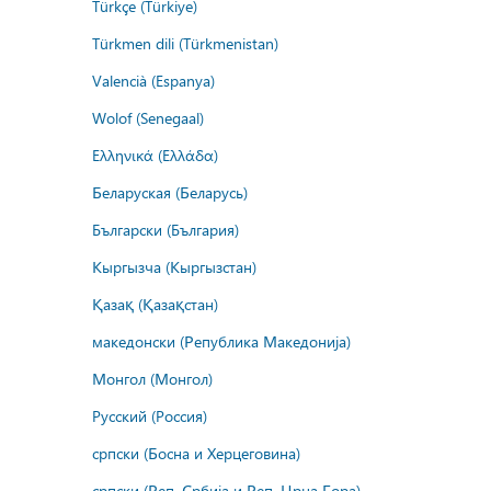
Türkçe (Türkiye)
Türkmen dili (Türkmenistan)
Valencià (Espanya)
Wolof (Senegaal)
Ελληνικά (Ελλάδα)
Беларуская (Беларусь)
Български (България)
Кыргызча (Кыргызстан)
Қазақ (Қазақстан)
македонски (Република Македонија)
Монгол (Монгол)
Русский (Россия)
српски (Босна и Херцеговина)
српски (Реп. Србија и Реп. Црна Гора)