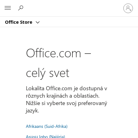
Prihlást
Microsoft
sa
k
Office Store
svojmu
kontu
Office.com –
celý svet
Lokalita Office.com je dostupná v
rôznych krajinách a oblastiach.
Nižšie si vyberte svoj preferovaný
jazyk.
Afrikaans (Suid-Afrika)
Asụsụ Igbo (Naịjịrịa)