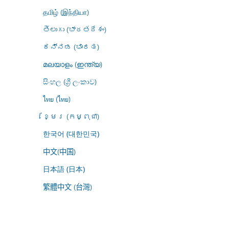
தமிழ் (இந்தியா)
తెలుగు (భారతదేశం)
ಕನ್ನಡ (ಭಾರತ)
മലയാളം (ഇന്ത്യ)
සිංහල (ශ්‍රී ලංකාව)
ไทย (ไทย)
ខ្មែរ (កម្ពុជា)
한국어 (대한민국)
中文(中国)
日本語 (日本)
繁體中文 (台灣)