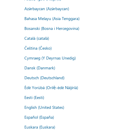
Azərbaycan (Azərbaycan)
Bahasa Melayu (Asia Tenggara)
Bosanski (Bosna i Hercegovina)
Català (català)
Čeština (Česko)
Cymraeg (Y Deyrnas Unedig)
Dansk (Danmark)
Deutsch (Deutschland)
Èdè Yorùbá (Orilẹ̀-èdè Nàìjíríà)
Eesti (Eesti)
English (United States)
Español (España)
Euskara (Euskara)