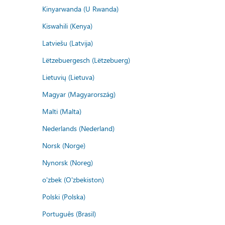
Kinyarwanda (U Rwanda)
Kiswahili (Kenya)
Latviešu (Latvija)
Lëtzebuergesch (Lëtzebuerg)
Lietuvių (Lietuva)
Magyar (Magyarország)
Malti (Malta)
Nederlands (Nederland)
Norsk (Norge)
Nynorsk (Noreg)
o'zbek (O'zbekiston)
Polski (Polska)
Português (Brasil)