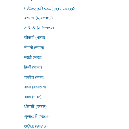
کوردیی ناوەڕاست (کوردستان)
ትግርኛ (ኢትዮጵያ)
አማርኛ (ኢትዮጵያ)
कोंकणी (भारत)
नेपाली (नेपाल)
मराठी (भारत)
हिन्दी (भारत)
অসমীয়া (ভাৰত)
বাংলা (বাংলাদেশ)
বাংলা (ভারত)
ਪੰਜਾਬੀ (ਭਾਰਤ)
ગુજરાતી (ભારત)
ଓଡ଼ିଆ (ଭାରତ)