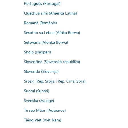
Português (Portugal)
Quechua simi (America Latina)
Română (România)
Sesotho sa Leboa (Afrika Borwa)
Setswana (Aforika Borwa)
Shqip (shqipëri)
Slovenčina (Slovenská republika)
Slovenski (Slovenija)
Srpski (Rep. Srbija i Rep. Crna Gora)
Suomi (Suomi)
Svenska (Sverige)
Te reo Māori (Aotearoa)
Tiếng Việt (Việt Nam)