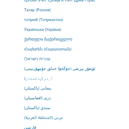
Татар (Россия)
тоҷикӣ (Тоҷикистон)
Українська (Україна)
ქართული (საქართველო)
Հայերեն (Հայաստան)
עברית (ישראל)
ئۇيغۇر يېزىقى (جۇڭخۇا خەلق جۇمھۇرىيىتى)
اُردو (پاکستان)
پنجابی (پاکستان)
درى (افغانستان)
سنڌي (پاکستان)
عربي (المنطقة العربية)
فارسى