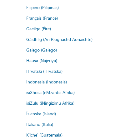
Filipino (Pilipinas)
Français (France)
Gaeilge (Éire)
Gàidhlig (An Rìoghachd Aonaichte)
Galego (Galego)
Hausa (Najeriya)
Hrvatski (Hrvatska)
Indonesia (Indonesia)
isiXhosa (eMzantsi Afrika)
isiZulu (iNingizimu Afrika)
Íslenska (ísland)
Italiano (Italia)
K'iche' (Guatemala)