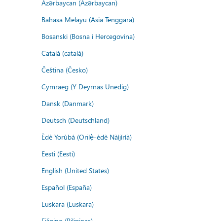
Azərbaycan (Azərbaycan)
Bahasa Melayu (Asia Tenggara)
Bosanski (Bosna i Hercegovina)
Català (català)
Čeština (Česko)
Cymraeg (Y Deyrnas Unedig)
Dansk (Danmark)
Deutsch (Deutschland)
Èdè Yorùbá (Orilẹ̀-èdè Nàìjíríà)
Eesti (Eesti)
English (United States)
Español (España)
Euskara (Euskara)
Filipino (Pilipinas)