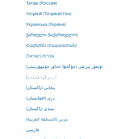
Татар (Россия)
тоҷикӣ (Тоҷикистон)
Українська (Україна)
ქართული (საქართველო)
Հայերեն (Հայաստան)
עברית (ישראל)
ئۇيغۇر يېزىقى (جۇڭخۇا خەلق جۇمھۇرىيىتى)
اُردو (پاکستان)
پنجابی (پاکستان)
درى (افغانستان)
سنڌي (پاکستان)
عربي (المنطقة العربية)
فارسى