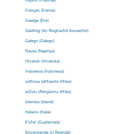
Français (France)
Gaeilge (Éire)
Gàidhlig (An Rìoghachd Aonaichte)
Galego (Galego)
Hausa (Najeriya)
Hrvatski (Hrvatska)
Indonesia (Indonesia)
isiXhosa (eMzantsi Afrika)
isiZulu (iNingizimu Afrika)
Íslenska (ísland)
Italiano (Italia)
K'iche' (Guatemala)
Kinyarwanda (U Rwanda)