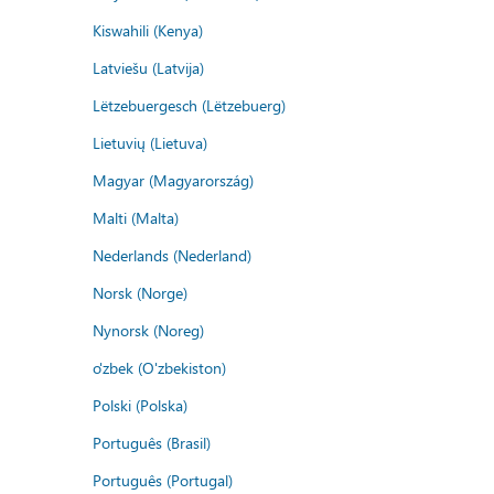
Kiswahili (Kenya)
Latviešu (Latvija)
Lëtzebuergesch (Lëtzebuerg)
Lietuvių (Lietuva)
Magyar (Magyarország)
Malti (Malta)
Nederlands (Nederland)
Norsk (Norge)
Nynorsk (Noreg)
o'zbek (O'zbekiston)
Polski (Polska)
Português (Brasil)
Português (Portugal)