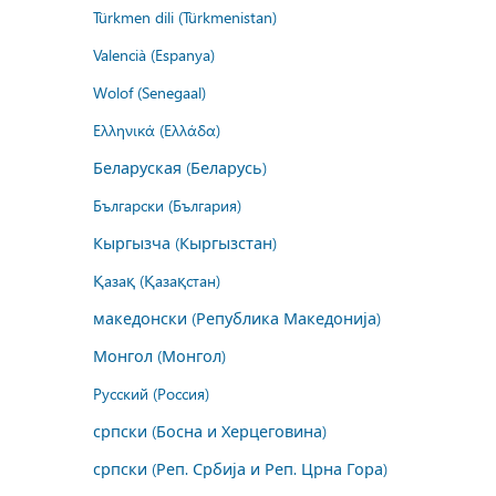
Türkmen dili (Türkmenistan)
Valencià (Espanya)
Wolof (Senegaal)
Ελληνικά (Ελλάδα)
Беларуская (Беларусь)
Български (България)
Кыргызча (Кыргызстан)
Қазақ (Қазақстан)
македонски (Република Македонија)
Монгол (Монгол)
Русский (Россия)
српски (Босна и Херцеговина)
српски (Реп. Србија и Реп. Црна Гора)