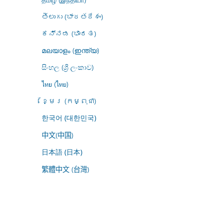
తెలుగు (భారతదేశం)
ಕನ್ನಡ (ಭಾರತ)
മലയാളം (ഇന്ത്യ)
සිංහල (ශ්‍රී ලංකාව)
ไทย (ไทย)
ខ្មែរ (កម្ពុជា)
한국어 (대한민국)
中文(中国)
日本語 (日本)
繁體中文 (台灣)