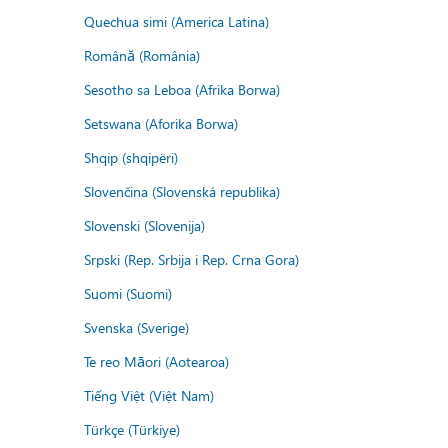
Quechua simi (America Latina)
Română (România)
Sesotho sa Leboa (Afrika Borwa)
Setswana (Aforika Borwa)
Shqip (shqipëri)
Slovenčina (Slovenská republika)
Slovenski (Slovenija)
Srpski (Rep. Srbija i Rep. Crna Gora)
Suomi (Suomi)
Svenska (Sverige)
Te reo Māori (Aotearoa)
Tiếng Việt (Việt Nam)
Türkçe (Türkiye)