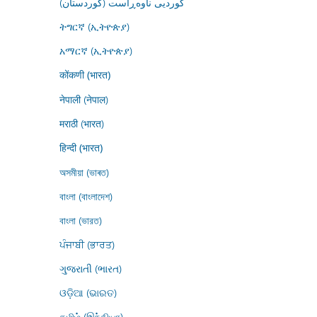
کوردیی ناوەڕاست (کوردستان)
ትግርኛ (ኢትዮጵያ)
አማርኛ (ኢትዮጵያ)
कोंकणी (भारत)
नेपाली (नेपाल)
मराठी (भारत)
हिन्दी (भारत)
অসমীয়া (ভাৰত)
বাংলা (বাংলাদেশ)
বাংলা (ভারত)
ਪੰਜਾਬੀ (ਭਾਰਤ)
ગુજરાતી (ભારત)
ଓଡ଼ିଆ (ଭାରତ)
தமிழ் (இந்தியா)