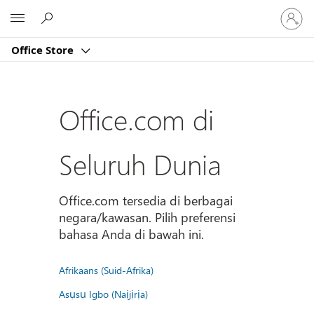
Masuk
Microsoft
ke
akun
Office Store
Anda
Office.com di
Seluruh Dunia
Office.com tersedia di berbagai
negara/kawasan. Pilih preferensi
bahasa Anda di bawah ini.
Afrikaans (Suid-Afrika)
Asụsụ Igbo (Naịjịrịa)