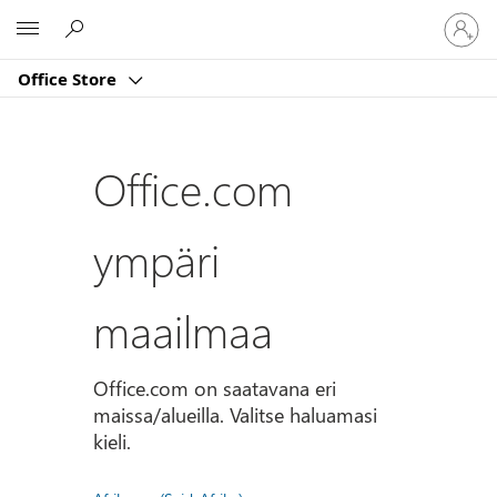
Kirjaud
Microsoft
sisään
tilille
Office Store
Office.com
ympäri
maailmaa
Office.com on saatavana eri
maissa/alueilla. Valitse haluamasi
kieli.