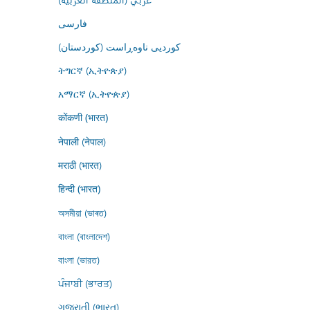
فارسى
کوردیی ناوەڕاست (کوردستان)
ትግርኛ (ኢትዮጵያ)
አማርኛ (ኢትዮጵያ)
कोंकणी (भारत)
नेपाली (नेपाल)
मराठी (भारत)
हिन्दी (भारत)
অসমীয়া (ভাৰত)
বাংলা (বাংলাদেশ)
বাংলা (ভারত)
ਪੰਜਾਬੀ (ਭਾਰਤ)
ગુજરાતી (ભારત)