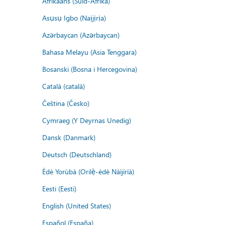
Afrikaans (Suid-Afrika)
Asụsụ Igbo (Naịjịrịa)
Azərbaycan (Azərbaycan)
Bahasa Melayu (Asia Tenggara)
Bosanski (Bosna i Hercegovina)
Català (català)
Čeština (Česko)
Cymraeg (Y Deyrnas Unedig)
Dansk (Danmark)
Deutsch (Deutschland)
Èdè Yorùbá (Orilẹ̀-èdè Nàìjíríà)
Eesti (Eesti)
English (United States)
Español (España)