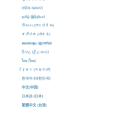
ଓଡ଼ିଆ (ଭାରତ)
தமிழ் (இந்தியா)
తెలుగు (భారతదేశం)
ಕನ್ನಡ (ಭಾರತ)
മലയാളം (ഇന്ത്യ)
සිංහල (ශ්‍රී ලංකාව)
ไทย (ไทย)
ខ្មែរ (កម្ពុជា)
한국어 (대한민국)
中文(中国)
日本語 (日本)
繁體中文 (台灣)