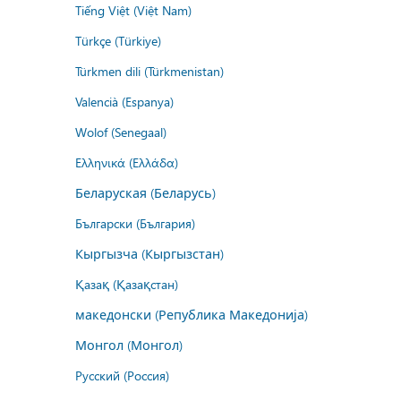
Tiếng Việt (Việt Nam)
Türkçe (Türkiye)
Türkmen dili (Türkmenistan)
Valencià (Espanya)
Wolof (Senegaal)
Ελληνικά (Ελλάδα)
Беларуская (Беларусь)
Български (България)
Кыргызча (Кыргызстан)
Қазақ (Қазақстан)
македонски (Република Македонија)
Монгол (Монгол)
Русский (Россия)