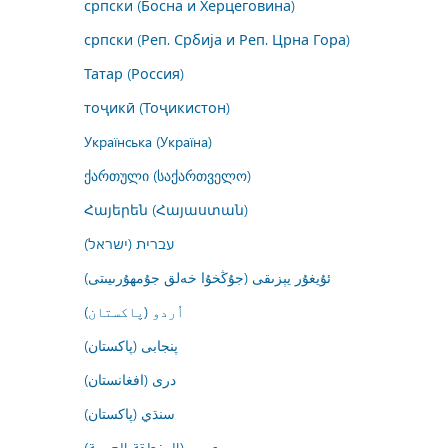
српски (Босна и Херцеговина)
српски (Реп. Србија и Реп. Црна Гора)
Татар (Россия)
тоҷикӣ (Тоҷикистон)
Українська (Україна)
ქართული (საქართველო)
Հայերեն (Հայաստան)
עברית (ישראל)
ئۇيغۇر يېزىقى (جۇڭخۇا خەلق جۇمھۇرىيىتى)
اُردو (پاکستان)
پنجابی (پاکستان)
درى (افغانستان)
سنڌي (پاکستان)
عربي (المنطقة العربية)