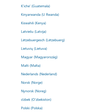
K'iche' (Guatemala)
Kinyarwanda (U Rwanda)
Kiswahili (Kenya)
Latviešu (Latvija)
Lëtzebuergesch (Lëtzebuerg)
Lietuvių (Lietuva)
Magyar (Magyarország)
Malti (Malta)
Nederlands (Nederland)
Norsk (Norge)
Nynorsk (Noreg)
o'zbek (O'zbekiston)
Polski (Polska)