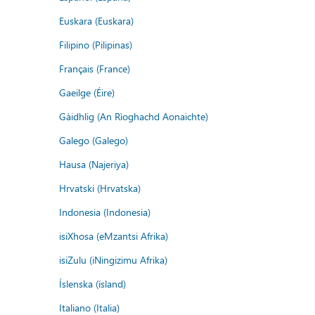
Euskara (Euskara)
Filipino (Pilipinas)
Français (France)
Gaeilge (Éire)
Gàidhlig (An Rìoghachd Aonaichte)
Galego (Galego)
Hausa (Najeriya)
Hrvatski (Hrvatska)
Indonesia (Indonesia)
isiXhosa (eMzantsi Afrika)
isiZulu (iNingizimu Afrika)
Íslenska (ísland)
Italiano (Italia)