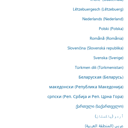
Lëtzebuergesch (Lëtzebuerg)
Nederlands (Nederland)
Polski (Polska)
Română (România)
Slovenčina (Slovenská republika)
Svenska (Sverige)
Türkmen dili (Türkmenistan)
Беларуская (Беларусь)
македонски (Република Македонија)
српски (Реп. Србија и Реп. Црна Гора)
ქართული (საქართველო)
اُردو (پاکستان)
عربي (المنطقة العربية)