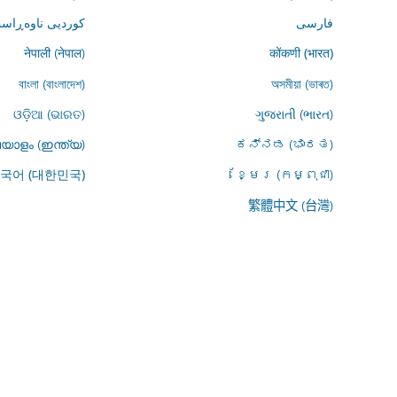
فارسى
کوردیی ناوەڕاست
नेपाली (नेपाल)
कोंकणी (भारत)
বাংলা (বাংলাদেশ)
অসমীয়া (ভাৰত)
ଓଡ଼ିଆ (ଭାରତ)
ગુજરાતી (ભારત)
യാളം (ഇന്ത്യ)
ಕನ್ನಡ (ಭಾರತ)
ខ្មែរ (កម្ពុជា)
국어 (대한민국)
繁體中文 (台灣)