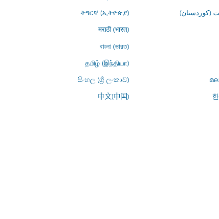
 (کوردستان)
ትግርኛ (ኢትዮጵያ)
मराठी (भारत)
বাংলা (ভারত)
தமிழ் (இந்தியா)
සිංහල (ශ්‍රී ලංකාව)
മല
中文(中国)
한