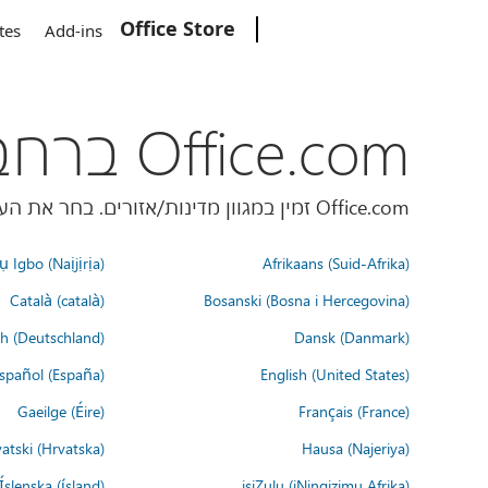
Office Store
Microsoft
tes
Add-ins
Office.com ברחבי העולם
Office.com זמין במגוון מדינות/אזורים. בחר את העדפת השפה שלך למטה.
 Igbo (Naịjịrịa)
Afrikaans (Suid-Afrika)
Català (català)
Bosanski (Bosna i Hercegovina)
h (Deutschland)
Dansk (Danmark)
spañol (España)
English (United States)
Gaeilge (Éire)
Français (France)
atski (Hrvatska)
Hausa (Najeriya)
Íslenska (ísland)
isiZulu (iNingizimu Afrika)