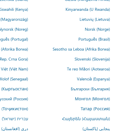
Kiswahili (Kenya)
Kinyarwanda (U Rwanda)
(Magyarország)
Lietuvių (Lietuva)
Nynorsk (Noreg)
Norsk (Norge)
guês (Portugal)
Português (Brasil)
(Aforika Borwa)
Sesotho sa Leboa (Afrika Borwa)
i Rep. Crna Gora)
Slovenski (Slovenija)
 Việt (Việt Nam)
Te reo Māori (Aotearoa)
Wolof (Senegaal)
Valencià (Espanya)
 (Кыргызстан)
Български (България)
усский (Россия)
Монгол (Монгол)
 (Тоҷикистон)
Татар (Россия)
Հայերեն (Հայաստան)
עברית (ישראל)
پنجابی (پاکستان)
درى (افغانستان)