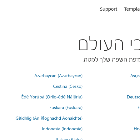
Support
Templa
Azərbaycan (Azərbaycan)
Asụsụ
Čeština (Česko)
Èdè Yorùbá (Orilẹ̀-èdè Nàìjíríà)
Deutsc
Euskara (Euskara)
E
Gàidhlig (An Rìoghachd Aonaichte)
Indonesia (Indonesia)
Hrv
Italiano (Italia)