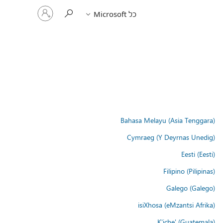
היכנס
כל Microsoft
לחשבון
שלך
Bahasa Melayu (Asia Tenggara)
Cymraeg (Y Deyrnas Unedig)
Eesti (Eesti)
Filipino (Pilipinas)
Galego (Galego)
isiXhosa (eMzantsi Afrika)
K'iche' (Guatemala)