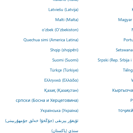
Latviešu (Latvija)
Malti (Malta)
Magyar 
o'zbek (O'zbekiston)
Quechua simi (America Latina)
Portu
Shqip (shqipëri)
Setswana 
Suomi (Suomi)
Srpski (Rep. Srbija 
Türkçe (Türkiye)
Tiếng
Ελληνικά (Ελλάδα)
Қазақ (Қазақстан)
Кыргызча
српски (Босна и Херцеговина)
Р
Українська (Україна)
тоҷикӣ
ئۇيغۇر يېزىقى (جۇڭخۇا خەلق جۇمھۇرىيىتى)
سنڌي (پاکستان)