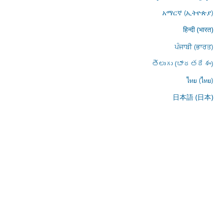
አማርኛ (ኢትዮጵያ)
हिन्दी (भारत)
ਪੰਜਾਬੀ (ਭਾਰਤ)
తెలుగు (భారతదేశం)
ไทย (ไทย)
日本語 (日本)