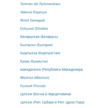
Türkmen dili (Türkmenistan)
Valencià (Espanya)
Wolof (Senegaal)
Ελληνικά (Ελλάδα)
Беларуская (Беларусь)
Български (България)
Кыргызча (Кыргызстан)
Қазақ (Қазақстан)
македонски (Република Македонија)
Монгол (Монгол)
Русский (Россия)
српски (Босна и Херцеговина)
српски (Реп. Србија и Реп. Црна Гора)