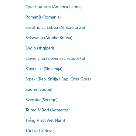
Quechua simi (America Latina)
Română (România)
Sesotho sa Leboa (Afrika Borwa)
Setswana (Aforika Borwa)
Shqip (shqipëri)
Slovenčina (Slovenská republika)
Slovenski (Slovenija)
Srpski (Rep. Srbija i Rep. Crna Gora)
Suomi (Suomi)
Svenska (Sverige)
Te reo Māori (Aotearoa)
Tiếng Việt (Việt Nam)
Türkçe (Türkiye)