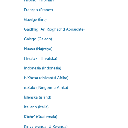
Français (France)
Gaeilge (Éire)
Gàidhlig (An Rìoghachd Aonaichte)
Galego (Galego)
Hausa (Najeriya)
Hrvatski (Hrvatska)
Indonesia (Indonesia)
isiXhosa (eMzantsi Afrika)
isiZulu (iNingizimu Afrika)
Íslenska (ísland)
Italiano (Italia)
K'iche' (Guatemala)
Kinyarwanda (U Rwanda)