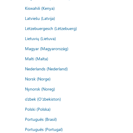
Kiswahili (Kenya)
Latviešu (Latvija)
Lëtzebuergesch (Lëtzebuerg)
Lietuvių (Lietuva)
Magyar (Magyarország)
Malti (Malta)
Nederlands (Nederland)
Norsk (Norge)
Nynorsk (Noreg)
o'zbek (O'zbekiston)
Polski (Polska)
Português (Brasil)
Português (Portugal)