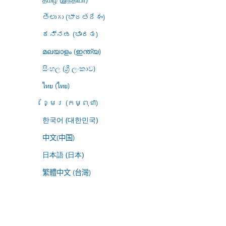
తెలుగు (భారతదేశం)
ಕನ್ನಡ (ಭಾರತ)
മലയാളം (ഇന്ത്യ)
සිංහල (ශ්‍රී ලංකාව)
ไทย (ไทย)
ខ្មែរ (កម្ពុជា)
한국어 (대한민국)
中文(中国)
日本語 (日本)
繁體中文 (台灣)