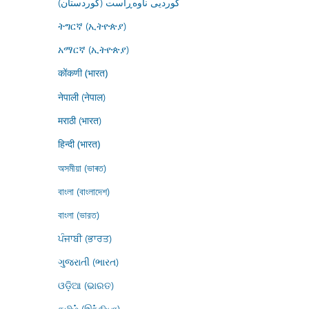
کوردیی ناوەڕاست (کوردستان)
ትግርኛ (ኢትዮጵያ)
አማርኛ (ኢትዮጵያ)
कोंकणी (भारत)
नेपाली (नेपाल)
मराठी (भारत)
हिन्दी (भारत)
অসমীয়া (ভাৰত)
বাংলা (বাংলাদেশ)
বাংলা (ভারত)
ਪੰਜਾਬੀ (ਭਾਰਤ)
ગુજરાતી (ભારત)
ଓଡ଼ିଆ (ଭାରତ)
தமிழ் (இந்தியா)