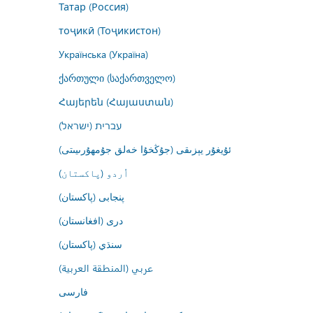
Татар (Россия)
тоҷикӣ (Тоҷикистон)
Українська (Україна)
ქართული (საქართველო)
Հայերեն (Հայաստան)
עברית (ישראל)
ئۇيغۇر يېزىقى (جۇڭخۇا خەلق جۇمھۇرىيىتى)
اُردو (پاکستان)
پنجابی (پاکستان)
درى (افغانستان)
سنڌي (پاکستان)
عربي (المنطقة العربية)
فارسى