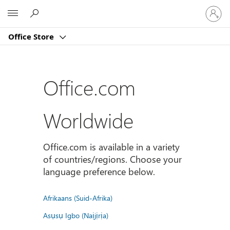
Sign
Microsoft
in
to
Office Store
your
account
Office.com
Worldwide
Office.com is available in a variety
of countries/regions. Choose your
language preference below.
Afrikaans (Suid-Afrika)
Asụsụ Igbo (Naịjịrịa)