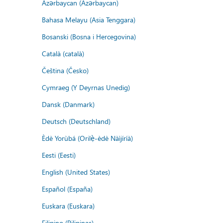
Azərbaycan (Azərbaycan)
Bahasa Melayu (Asia Tenggara)
Bosanski (Bosna i Hercegovina)
Català (català)
Čeština (Česko)
Cymraeg (Y Deyrnas Unedig)
Dansk (Danmark)
Deutsch (Deutschland)
Èdè Yorùbá (Orilẹ̀-èdè Nàìjíríà)
Eesti (Eesti)
English (United States)
Español (España)
Euskara (Euskara)
Filipino (Pilipinas)