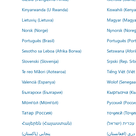
Kinyarwanda (U Rwanda)
Kiswahili (Kenya
Lietuvių (Lietuva)
Magyar (Magya
Norsk (Norge)
Nynorsk (Noreg
Português (Brasil)
Português (Port
Sesotho sa Leboa (Afrika Borwa)
Setswana (Afor
Slovenski (Slovenija)
Srpski (Rep. Srb
Te reo Māori (Aotearoa)
Tiếng Việt (Việ
Valencià (Espanya)
Wolof (Senegaal
Български (България)
Кыргызча (Кы
Монгол (Монгол)
Русский (Росси
Татар (Россия)
тоҷикӣ (Тоҷи
Հայերեն (Հայաստան)
עברית (ישראל)
درى (افغانستان)
پنجابی (پاکستان)