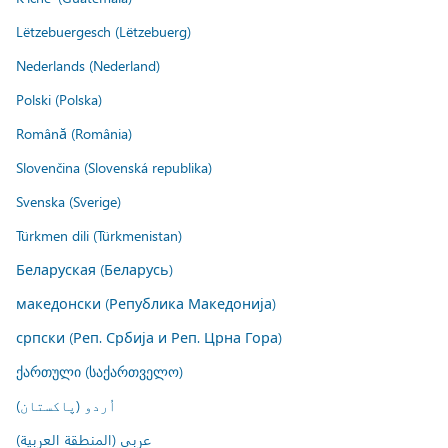
Lëtzebuergesch (Lëtzebuerg)
Nederlands (Nederland)
Polski (Polska)
Română (România)
Slovenčina (Slovenská republika)
Svenska (Sverige)
Türkmen dili (Türkmenistan)
Беларуская (Беларусь)
македонски (Република Македонија)
српски (Реп. Србија и Реп. Црна Гора)
ქართული (საქართველო)
اُردو (پاکستان)
عربي (المنطقة العربية)