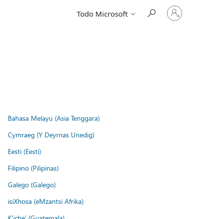
Iniciar
Todo Microsoft
sesión
en
tu
cuenta
Bahasa Melayu (Asia Tenggara)
Cymraeg (Y Deyrnas Unedig)
Eesti (Eesti)
Filipino (Pilipinas)
Galego (Galego)
isiXhosa (eMzantsi Afrika)
K'iche' (Guatemala)