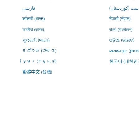
ڕاست (کوردستان
فارسى
नेपाली (नेपाल)
कोंकणी (भारत)
অসমীয়া (ভাৰত)
বাংলা (বাংলাদেশ)
ગુજરાતી (ભારત)
ଓଡ଼ିଆ (ଭାରତ)
ಕನ್ನಡ (ಭಾರತ)
മലയാളം (ഇന്ത
ខ្មែរ (កម្ពុជា)
한국어 (대한민
繁體中文 (台灣)