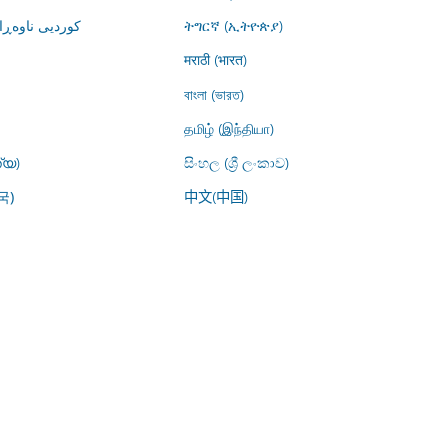
کوردیی ناوە)
ትግርኛ (ኢትዮጵያ)
मराठी (भारत)
বাংলা (ভারত)
தமிழ் (இந்தியா)
്യ)
සිංහල (ශ්‍රී ලංකාව)
中文(中国)
국)