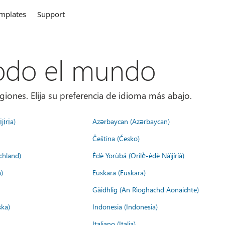
mplates
Support
todo el mundo
giones. Elija su preferencia de idioma más abajo.
jịrịa)
Azərbaycan (Azərbaycan)
Čeština (Česko)
chland)
Èdè Yorùbá (Orilẹ̀-èdè Nàìjíríà)
)
Euskara (Euskara)
Gàidhlig (An Rìoghachd Aonaichte)
ska)
Indonesia (Indonesia)
Italiano (Italia)