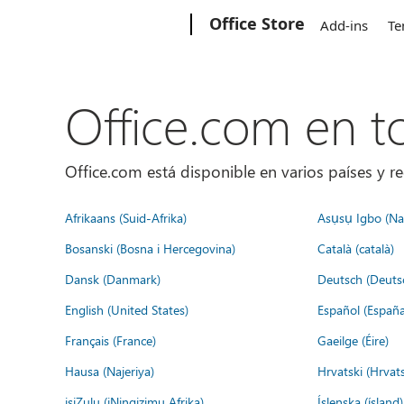
Microsoft
Office Store
Add-ins
Te
Office.com en 
Office.com está disponible en varios países y re
Afrikaans (Suid-Afrika)
Asụsụ Igbo (Naị
Bosanski (Bosna i Hercegovina)
Català (català)
Dansk (Danmark)
Deutsch (Deuts
English (United States)
Español (España
Français (France)
Gaeilge (Éire)
Hausa (Najeriya)
Hrvatski (Hrvat
isiZulu (iNingizimu Afrika)
Íslenska (ísland)