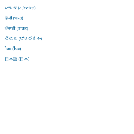
አማርኛ (ኢትዮጵያ)
हिन्दी (भारत)
ਪੰਜਾਬੀ (ਭਾਰਤ)
తెలుగు (భారతదేశం)
ไทย (ไทย)
日本語 (日本)