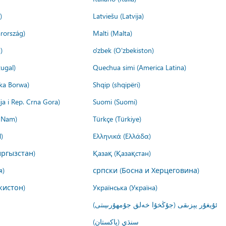
)
Latviešu (Latvija)
rország)
Malti (Malta)
)
o'zbek (O'zbekiston)
ugal)
Quechua simi (America Latina)
ika Borwa)
Shqip (shqipëri)
ija i Rep. Crna Gora)
Suomi (Suomi)
t Nam)
Türkçe (Türkiye)
)
Ελληνικά (Ελλάδα)
ргызстан)
Қазақ (Қазақстан)
я)
српски (Босна и Херцеговина)
кистон)
Українська (Україна)
ئۇيغۇر يېزىقى (جۇڭخۇا خەلق جۇمھۇرىيىتى)
سنڌي (پاکستان)