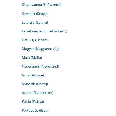
Kinyarwanda (U Rwanda)
Kiswahili (Kenya)
Latviešu (Latvija)
Lëtzebuergesch (Lëtzebuerg)
Lietuvių (Lietuva)
Magyar (Magyarország)
Malti (Malta)
Nederlands (Nederland)
Norsk (Norge)
Nynorsk (Noreg)
o'zbek (O'zbekiston)
Polski (Polska)
Português (Brasil)