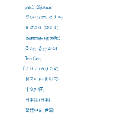
தமிழ் (இந்தியா)
తెలుగు (భారతదేశం)
ಕನ್ನಡ (ಭಾರತ)
മലയാളം (ഇന്ത്യ)
සිංහල (ශ්‍රී ලංකාව)
ไทย (ไทย)
ខ្មែរ (កម្ពុជា)
한국어 (대한민국)
中文(中国)
日本語 (日本)
繁體中文 (台灣)