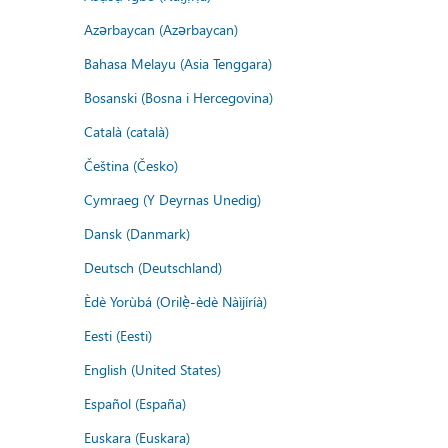
Azərbaycan (Azərbaycan)
Bahasa Melayu (Asia Tenggara)
Bosanski (Bosna i Hercegovina)
Català (català)
Čeština (Česko)
Cymraeg (Y Deyrnas Unedig)
Dansk (Danmark)
Deutsch (Deutschland)
Èdè Yorùbá (Orilẹ̀-èdè Nàìjíríà)
Eesti (Eesti)
English (United States)
Español (España)
Euskara (Euskara)