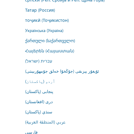
Татар (Россия)
тоҷикӣ (Тоҷикистон)
Українська (Україна)
ქართული (საქართველო)
Հայերեն (Հայաստան)
עברית (ישראל)
ئۇيغۇر يېزىقى (جۇڭخۇا خەلق جۇمھۇرىيىتى)
اُردو (پاکستان)
پنجابی (پاکستان)
درى (افغانستان)
سنڌي (پاکستان)
عربي (المنطقة العربية)
فارسى