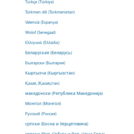
Türkçe (Türkiye)
Türkmen dili (Türkmenistan)
Valencià (Espanya)
Wolof (Senegaal)
Ελληνικά (Ελλάδα)
Беларуская (Беларусь)
Български (България)
Кыргызча (Кыргызстан)
Қазақ (Қазақстан)
македонски (Република Македонија)
Монгол (Монгол)
Русский (Россия)
српски (Босна и Херцеговина)
српски (Реп. Србија и Реп. Црна Гора)