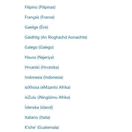
Filipino (Pilipinas)
Français (France)
Gaeilge (Éire)
Gàidhlig (An Rìoghachd Aonaichte)
Galego (Galego)
Hausa (Najeriya)
Hrvatski (Hrvatska)
Indonesia (Indonesia)
isiXhosa (eMzantsi Afrika)
isiZulu (iNingizimu Afrika)
Íslenska (ísland)
Italiano (Italia)
K'iche' (Guatemala)