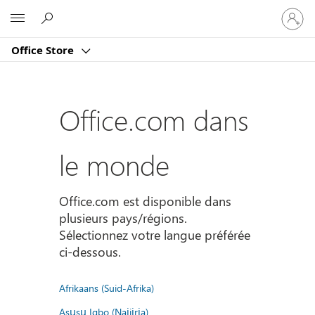
Connect
Microsoft
vous
à
Office Store
votre
compte
Office.com dans
le monde
Office.com est disponible dans
plusieurs pays/régions.
Sélectionnez votre langue préférée
ci-dessous.
Afrikaans (Suid-Afrika)
Asụsụ Igbo (Naịjịrịa)