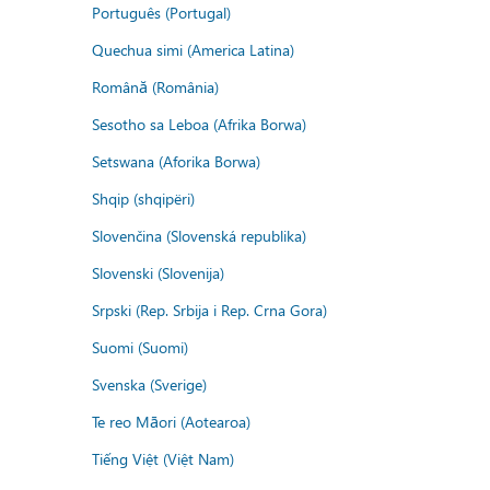
Português (Portugal)
Quechua simi (America Latina)
Română (România)
Sesotho sa Leboa (Afrika Borwa)
Setswana (Aforika Borwa)
Shqip (shqipëri)
Slovenčina (Slovenská republika)
Slovenski (Slovenija)
Srpski (Rep. Srbija i Rep. Crna Gora)
Suomi (Suomi)
Svenska (Sverige)
Te reo Māori (Aotearoa)
Tiếng Việt (Việt Nam)