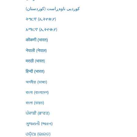
کوردیی ناوەڕاست (کوردستان)
ትግርኛ (ኢትዮጵያ)
አማርኛ (ኢትዮጵያ)
कोंकणी (भारत)
नेपाली (नेपाल)
मराठी (भारत)
हिन्दी (भारत)
অসমীয়া (ভাৰত)
বাংলা (বাংলাদেশ)
বাংলা (ভারত)
ਪੰਜਾਬੀ (ਭਾਰਤ)
ગુજરાતી (ભારત)
ଓଡ଼ିଆ (ଭାରତ)