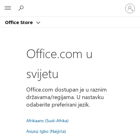
Prijavite
Microsoft
se
u
Office Store
svoj
račun
Office.com u
svijetu
Office.com dostupan je u raznim
državama/regijama. U nastavku
odaberite preferirani jezik.
Afrikaans (Suid-Afrika)
Asụsụ Igbo (Naịjịrịa)