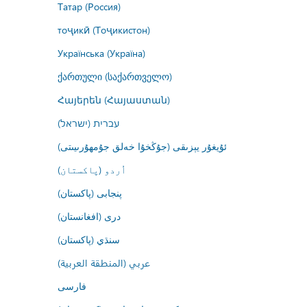
Татар (Россия)
тоҷикӣ (Тоҷикистон)
Українська (Україна)
ქართული (საქართველო)
Հայերեն (Հայաստան)
עברית (ישראל)
ئۇيغۇر يېزىقى (جۇڭخۇا خەلق جۇمھۇرىيىتى)
اُردو (پاکستان)
پنجابی (پاکستان)
درى (افغانستان)
سنڌي (پاکستان)
عربي (المنطقة العربية)
فارسى