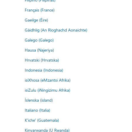
Français (France)
Gaeilge (Éire)
Gàidhlig (An Rìoghachd Aonaichte)
Galego (Galego)
Hausa (Najeriya)
Hrvatski (Hrvatska)
Indonesia (Indonesia)
isiXhosa (eMzantsi Afrika)
isiZulu (iNingizimu Afrika)
Íslenska (ísland)
Italiano (Italia)
K'iche' (Guatemala)
Kinyarwanda (U Rwanda)