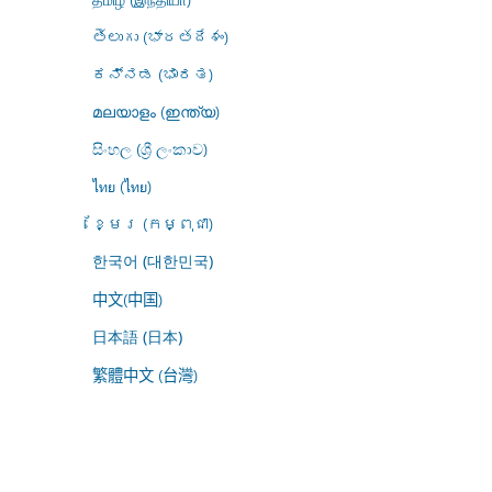
తెలుగు (భారతదేశం)
ಕನ್ನಡ (ಭಾರತ)
മലയാളം (ഇന്ത്യ)
සිංහල (ශ්‍රී ලංකාව)
ไทย (ไทย)
ខ្មែរ (កម្ពុជា)
한국어 (대한민국)
中文(中国)
日本語 (日本)
繁體中文 (台灣)