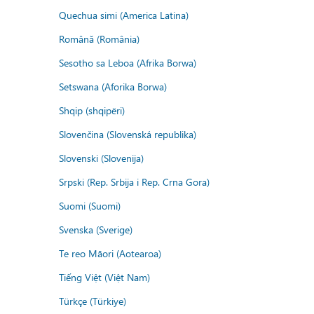
Quechua simi (America Latina)
Română (România)
Sesotho sa Leboa (Afrika Borwa)
Setswana (Aforika Borwa)
Shqip (shqipëri)
Slovenčina (Slovenská republika)
Slovenski (Slovenija)
Srpski (Rep. Srbija i Rep. Crna Gora)
Suomi (Suomi)
Svenska (Sverige)
Te reo Māori (Aotearoa)
Tiếng Việt (Việt Nam)
Türkçe (Türkiye)