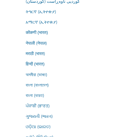
کوردیی ناوەڕاست (کوردستان)
ትግርኛ (ኢትዮጵያ)
አማርኛ (ኢትዮጵያ)
कोंकणी (भारत)
नेपाली (नेपाल)
मराठी (भारत)
हिन्दी (भारत)
অসমীয়া (ভাৰত)
বাংলা (বাংলাদেশ)
বাংলা (ভারত)
ਪੰਜਾਬੀ (ਭਾਰਤ)
ગુજરાતી (ભારત)
ଓଡ଼ିଆ (ଭାରତ)
தமிழ் (இந்தியா)