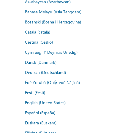
Azərbaycan (Azərbaycan)
Bahasa Melayu (Asia Tenggara)
Bosanski (Bosna i Hercegovina)
Català (català)
Čeština (Česko)
Cymraeg (Y Deyrnas Unedig)
Dansk (Danmark)
Deutsch (Deutschland)
Èdè Yorùbá (Orilẹ̀-èdè Nàìjíríà)
Eesti (Eesti)
English (United States)
Español (España)
Euskara (Euskara)
Filipino (Pilipinas)