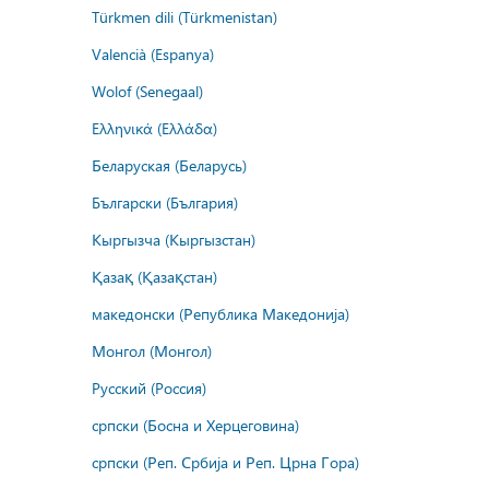
Türkmen dili (Türkmenistan)
Valencià (Espanya)
Wolof (Senegaal)
Ελληνικά (Ελλάδα)
Беларуская (Беларусь)
Български (България)
Кыргызча (Кыргызстан)
Қазақ (Қазақстан)
македонски (Република Македонија)
Монгол (Монгол)
Русский (Россия)
српски (Босна и Херцеговина)
српски (Реп. Србија и Реп. Црна Гора)