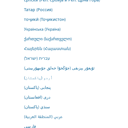
Татар (Россия)
тоҷикӣ (Тоҷикистон)
Українська (Україна)
ქართული (საქართველო)
Հայերեն (Հայաստան)
עברית (ישראל)
ئۇيغۇر يېزىقى (جۇڭخۇا خەلق جۇمھۇرىيىتى)
اُردو (پاکستان)
پنجابی (پاکستان)
درى (افغانستان)
سنڌي (پاکستان)
عربي (المنطقة العربية)
فارسى