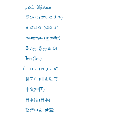
தமிழ் (இந்தியா)
తెలుగు (భారతదేశం)
ಕನ್ನಡ (ಭಾರತ)
മലയാളം (ഇന്ത്യ)
සිංහල (ශ්‍රී ලංකාව)
ไทย (ไทย)
ខ្មែរ (កម្ពុជា)
한국어 (대한민국)
中文(中国)
日本語 (日本)
繁體中文 (台灣)