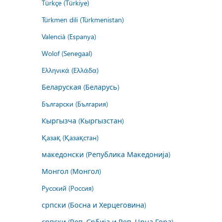
Türkçe (Türkiye)
Türkmen dili (Türkmenistan)
Valencià (Espanya)
Wolof (Senegaal)
Ελληνικά (Ελλάδα)
Беларуская (Беларусь)
Български (България)
Кыргызча (Кыргызстан)
Қазақ (Қазақстан)
македонски (Република Македонија)
Монгол (Монгол)
Русский (Россия)
српски (Босна и Херцеговина)
српски (Реп. Србија и Реп. Црна Гора)