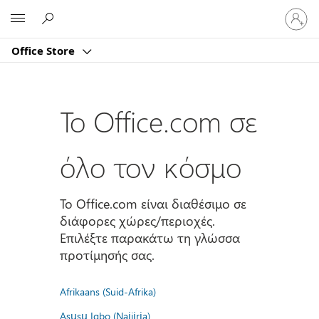
Είσοδος
Microsoft
στον
λογαρι
Office Store
σας
Το Office.com σε
όλο τον κόσμο
Το Office.com είναι διαθέσιμο σε
διάφορες χώρες/περιοχές.
Επιλέξτε παρακάτω τη γλώσσα
προτίμησής σας.
Afrikaans (Suid-Afrika)
Asụsụ Igbo (Naịjịrịa)