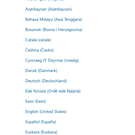
Azərbaycan (Azərbaycan)
Bahasa Melayu (Asia Tenggara)
Bosanski (Bosna i Hercegovina)
Català (català)
Čeština (Česko)
Cymraeg (Y Deyrnas Unedig)
Dansk (Danmark)
Deutsch (Deutschland)
Èdè Yorùbá (Orilẹ̀-èdè Nàìjíríà)
Eesti (Eesti)
English (United States)
Español (España)
Euskara (Euskara)