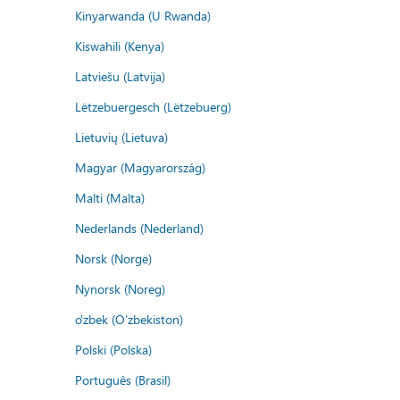
Kinyarwanda (U Rwanda)
Kiswahili (Kenya)
Latviešu (Latvija)
Lëtzebuergesch (Lëtzebuerg)
Lietuvių (Lietuva)
Magyar (Magyarország)
Malti (Malta)
Nederlands (Nederland)
Norsk (Norge)
Nynorsk (Noreg)
o'zbek (O'zbekiston)
Polski (Polska)
Português (Brasil)