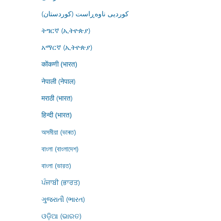
کوردیی ناوەڕاست (کوردستان)
ትግርኛ (ኢትዮጵያ)
አማርኛ (ኢትዮጵያ)
कोंकणी (भारत)
नेपाली (नेपाल)
मराठी (भारत)
हिन्दी (भारत)
অসমীয়া (ভাৰত)
বাংলা (বাংলাদেশ)
বাংলা (ভারত)
ਪੰਜਾਬੀ (ਭਾਰਤ)
ગુજરાતી (ભારત)
ଓଡ଼ିଆ (ଭାରତ)