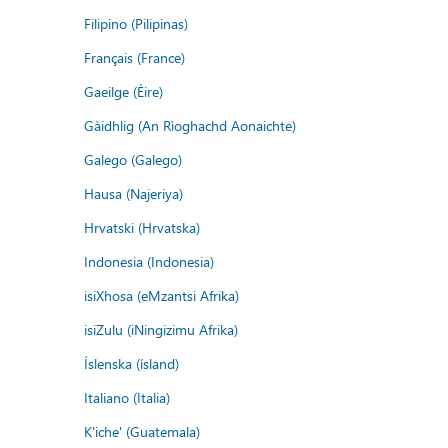
Filipino (Pilipinas)
Français (France)
Gaeilge (Éire)
Gàidhlig (An Rìoghachd Aonaichte)
Galego (Galego)
Hausa (Najeriya)
Hrvatski (Hrvatska)
Indonesia (Indonesia)
isiXhosa (eMzantsi Afrika)
isiZulu (iNingizimu Afrika)
Íslenska (ísland)
Italiano (Italia)
K'iche' (Guatemala)