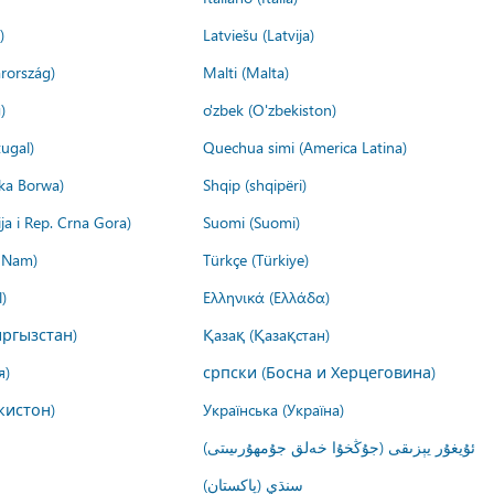
)
Latviešu (Latvija)
rország)
Malti (Malta)
)
o'zbek (O'zbekiston)
ugal)
Quechua simi (America Latina)
ika Borwa)
Shqip (shqipëri)
ija i Rep. Crna Gora)
Suomi (Suomi)
t Nam)
Türkçe (Türkiye)
)
Ελληνικά (Ελλάδα)
ргызстан)
Қазақ (Қазақстан)
я)
српски (Босна и Херцеговина)
кистон)
Українська (Україна)
ئۇيغۇر يېزىقى (جۇڭخۇا خەلق جۇمھۇرىيىتى)
سنڌي (پاکستان)