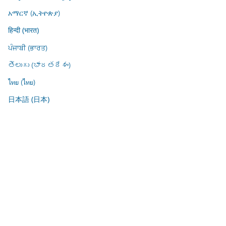
አማርኛ (ኢትዮጵያ)
हिन्दी (भारत)
ਪੰਜਾਬੀ (ਭਾਰਤ)
తెలుగు (భారతదేశం)
ไทย (ไทย)
日本語 (日本)