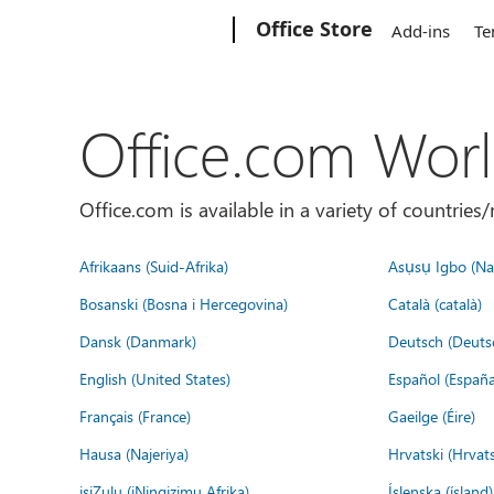
Microsoft
Office Store
Add-ins
Te
Office.com Wor
Office.com is available in a variety of countri
Afrikaans (Suid-Afrika)
Asụsụ Igbo (Naị
Bosanski (Bosna i Hercegovina)
Català (català)
Dansk (Danmark)
Deutsch (Deuts
English (United States)
Español (España
Français (France)
Gaeilge (Éire)
Hausa (Najeriya)
Hrvatski (Hrvat
isiZulu (iNingizimu Afrika)
Íslenska (ísland)