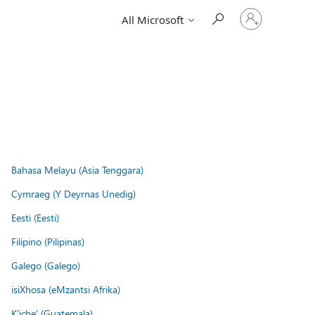
Sign
All Microsoft
in
to
your
account
Bahasa Melayu (Asia Tenggara)
Cymraeg (Y Deyrnas Unedig)
Eesti (Eesti)
Filipino (Pilipinas)
Galego (Galego)
isiXhosa (eMzantsi Afrika)
K'iche' (Guatemala)