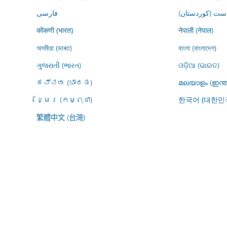
ڕاست (کوردستان
فارسى
नेपाली (नेपाल)
कोंकणी (भारत)
অসমীয়া (ভাৰত)
বাংলা (বাংলাদেশ)
ગુજરાતી (ભારત)
ଓଡ଼ିଆ (ଭାରତ)
ಕನ್ನಡ (ಭಾರತ)
മലയാളം (ഇന്ത
ខ្មែរ (កម្ពុជា)
한국어 (대한민
繁體中文 (台灣)