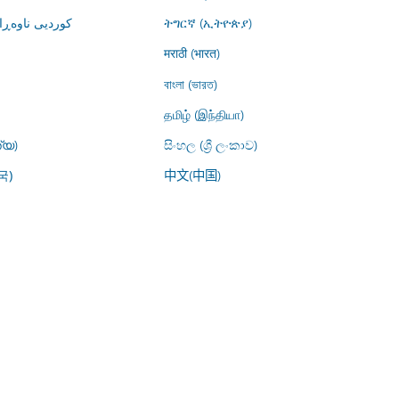
کوردیی ناوە)
ትግርኛ (ኢትዮጵያ)
मराठी (भारत)
বাংলা (ভারত)
தமிழ் (இந்தியா)
്യ)
සිංහල (ශ්‍රී ලංකාව)
中文(中国)
국)