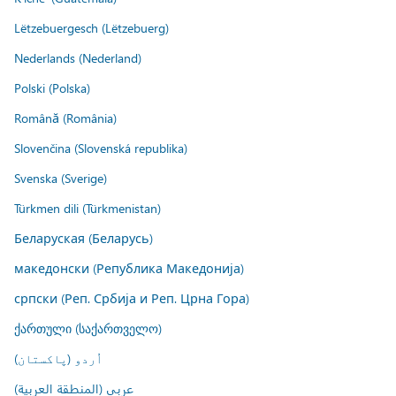
Lëtzebuergesch (Lëtzebuerg)
Nederlands (Nederland)
Polski (Polska)
Română (România)
Slovenčina (Slovenská republika)
Svenska (Sverige)
Türkmen dili (Türkmenistan)
Беларуская (Беларусь)
македонски (Република Македонија)
српски (Реп. Србија и Реп. Црна Гора)
ქართული (საქართველო)
اُردو (پاکستان)
عربي (المنطقة العربية)