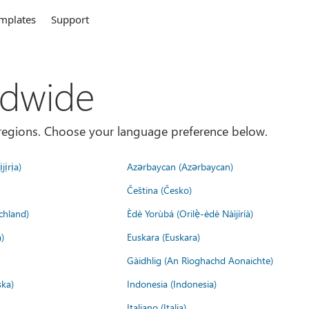
mplates
Support
ldwide
es/regions. Choose your language preference below.
jịrịa)
Azərbaycan (Azərbaycan)
Čeština (Česko)
chland)
Èdè Yorùbá (Orilẹ̀-èdè Nàìjíríà)
)
Euskara (Euskara)
Gàidhlig (An Rìoghachd Aonaichte)
ska)
Indonesia (Indonesia)
Italiano (Italia)