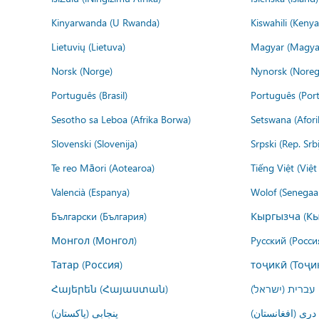
Kinyarwanda (U Rwanda)
Kiswahili (Kenya
Lietuvių (Lietuva)
Magyar (Magya
Norsk (Norge)
Nynorsk (Noreg
Português (Brasil)
Português (Port
Sesotho sa Leboa (Afrika Borwa)
Setswana (Afor
Slovenski (Slovenija)
Srpski (Rep. Srb
Te reo Māori (Aotearoa)
Tiếng Việt (Việ
Valencià (Espanya)
Wolof (Senegaal
Български (България)
Кыргызча (Кы
Монгол (Монгол)
Русский (Росси
Татар (Россия)
тоҷикӣ (Тоҷи
Հայերեն (Հայաստան)
עברית (ישראל)
درى (افغانستان)
پنجابی (پاکستان)