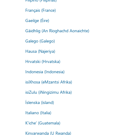
Français (France)
Gaeilge (Éire)
Gàidhlig (An Rìoghachd Aonaichte)
Galego (Galego)
Hausa (Najeriya)
Hrvatski (Hrvatska)
Indonesia (Indonesia)
isiXhosa (eMzantsi Afrika)
isiZulu (iNingizimu Afrika)
Íslenska (ísland)
Italiano (Italia)
K'iche' (Guatemala)
Kinyarwanda (U Rwanda)