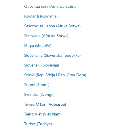
Quechua simi (America Latina)
Română (România)
Sesotho sa Leboa (Afrika Borwa)
Setswana (Aforika Borwa)
Shqip (shqipëri)
Slovenčina (Slovenská republika)
Slovenski (Slovenija)
Srpski (Rep. Srbija i Rep. Crna Gora)
Suomi (Suomi)
Svenska (Sverige)
Te reo Māori (Aotearoa)
Tiếng Việt (Việt Nam)
Türkçe (Türkiye)