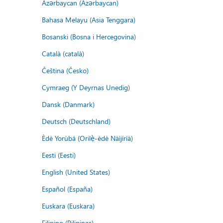
Azərbaycan (Azərbaycan)
Bahasa Melayu (Asia Tenggara)
Bosanski (Bosna i Hercegovina)
Català (català)
Čeština (Česko)
Cymraeg (Y Deyrnas Unedig)
Dansk (Danmark)
Deutsch (Deutschland)
Èdè Yorùbá (Orilẹ̀-èdè Nàìjíríà)
Eesti (Eesti)
English (United States)
Español (España)
Euskara (Euskara)
Filipino (Pilipinas)