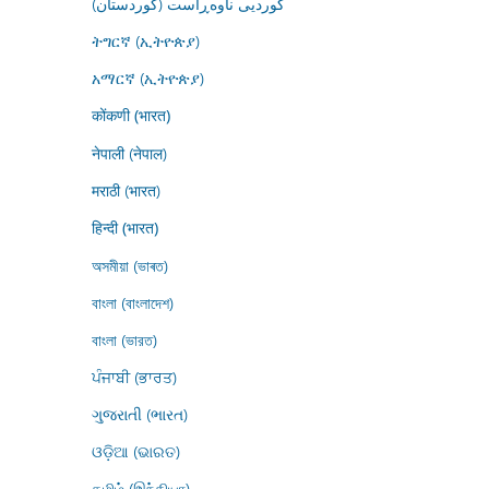
کوردیی ناوەڕاست (کوردستان)
ትግርኛ (ኢትዮጵያ)
አማርኛ (ኢትዮጵያ)
कोंकणी (भारत)
नेपाली (नेपाल)
मराठी (भारत)
हिन्दी (भारत)
অসমীয়া (ভাৰত)
বাংলা (বাংলাদেশ)
বাংলা (ভারত)
ਪੰਜਾਬੀ (ਭਾਰਤ)
ગુજરાતી (ભારત)
ଓଡ଼ିଆ (ଭାରତ)
தமிழ் (இந்தியா)