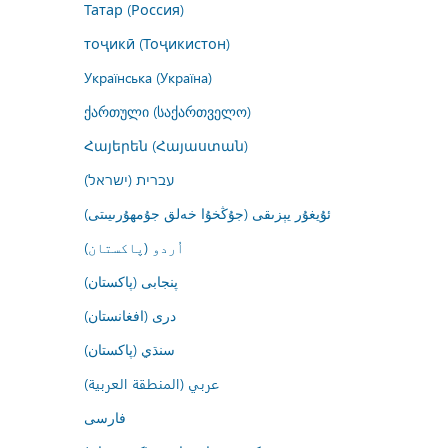
Татар (Россия)
тоҷикӣ (Тоҷикистон)
Українська (Україна)
ქართული (საქართველო)
Հայերեն (Հայաստան)
עברית (ישראל)
ئۇيغۇر يېزىقى (جۇڭخۇا خەلق جۇمھۇرىيىتى)
اُردو (پاکستان)
پنجابی (پاکستان)
درى (افغانستان)
سنڌي (پاکستان)
عربي (المنطقة العربية)
فارسى