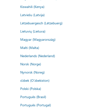
Kiswahili (Kenya)
Latviešu (Latvija)
Lëtzebuergesch (Lëtzebuerg)
Lietuvių (Lietuva)
Magyar (Magyarország)
Malti (Malta)
Nederlands (Nederland)
Norsk (Norge)
Nynorsk (Noreg)
o'zbek (O'zbekiston)
Polski (Polska)
Português (Brasil)
Português (Portugal)