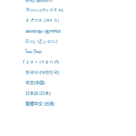
తెలుగు (భారతదేశం)
ಕನ್ನಡ (ಭಾರತ)
മലയാളം (ഇന്ത്യ)
සිංහල (ශ්‍රී ලංකාව)
ไทย (ไทย)
ខ្មែរ (កម្ពុជា)
한국어 (대한민국)
中文(中国)
日本語 (日本)
繁體中文 (台灣)