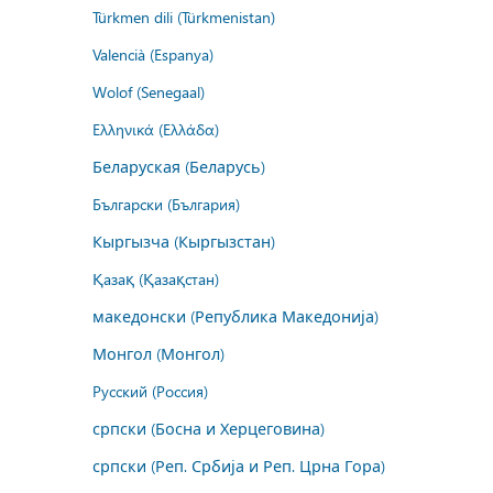
Türkmen dili (Türkmenistan)
Valencià (Espanya)
Wolof (Senegaal)
Ελληνικά (Ελλάδα)
Беларуская (Беларусь)
Български (България)
Кыргызча (Кыргызстан)
Қазақ (Қазақстан)
македонски (Република Македонија)
Монгол (Монгол)
Русский (Россия)
српски (Босна и Херцеговина)
српски (Реп. Србија и Реп. Црна Гора)