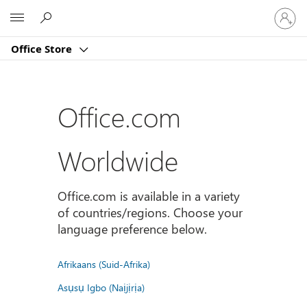
Sign
Microsoft
in
to
Office Store
your
account
Office.com
Worldwide
Office.com is available in a variety
of countries/regions. Choose your
language preference below.
Afrikaans (Suid-Afrika)
Asụsụ Igbo (Naịjịrịa)