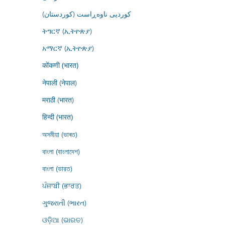
کوردیی ناوەڕاست (کوردستان)
ትግርኛ (ኢትዮጵያ)
አማርኛ (ኢትዮጵያ)
कोंकणी (भारत)
नेपाली (नेपाल)
मराठी (भारत)
हिन्दी (भारत)
অসমীয়া (ভাৰত)
বাংলা (বাংলাদেশ)
বাংলা (ভারত)
ਪੰਜਾਬੀ (ਭਾਰਤ)
ગુજરાતી (ભારત)
ଓଡ଼ିଆ (ଭାରତ)