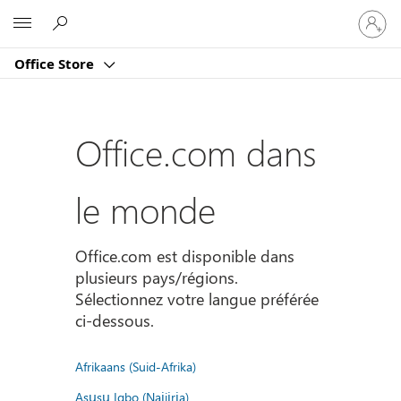
Connect
Microsoft
vous
à
Office Store
votre
compte
Office.com dans
le monde
Office.com est disponible dans
plusieurs pays/régions.
Sélectionnez votre langue préférée
ci-dessous.
Afrikaans (Suid-Afrika)
Asụsụ Igbo (Naịjịrịa)