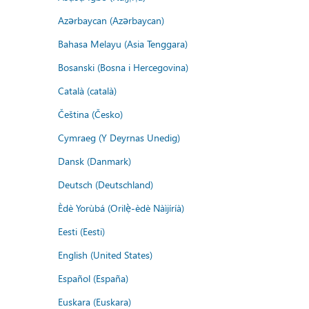
Azərbaycan (Azərbaycan)
Bahasa Melayu (Asia Tenggara)
Bosanski (Bosna i Hercegovina)
Català (català)
Čeština (Česko)
Cymraeg (Y Deyrnas Unedig)
Dansk (Danmark)
Deutsch (Deutschland)
Èdè Yorùbá (Orilẹ̀-èdè Nàìjíríà)
Eesti (Eesti)
English (United States)
Español (España)
Euskara (Euskara)