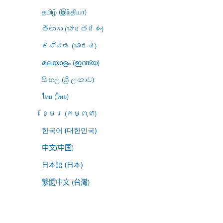
தமிழ் (இந்தியா)
తెలుగు (భారతదేశం)
ಕನ್ನಡ (ಭಾರತ)
മലയാളം (ഇന്ത്യ)
සිංහල (ශ්‍රී ලංකාව)
ไทย (ไทย)
ខ្មែរ (កម្ពុជា)
한국어 (대한민국)
中文(中国)
日本語 (日本)
繁體中文 (台灣)