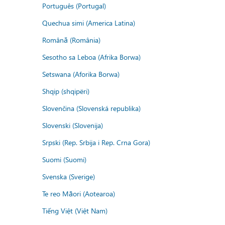
Português (Portugal)
Quechua simi (America Latina)
Română (România)
Sesotho sa Leboa (Afrika Borwa)
Setswana (Aforika Borwa)
Shqip (shqipëri)
Slovenčina (Slovenská republika)
Slovenski (Slovenija)
Srpski (Rep. Srbija i Rep. Crna Gora)
Suomi (Suomi)
Svenska (Sverige)
Te reo Māori (Aotearoa)
Tiếng Việt (Việt Nam)