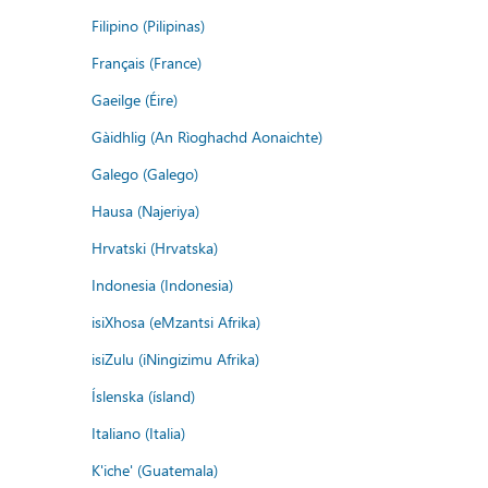
Filipino (Pilipinas)
Français (France)
Gaeilge (Éire)
Gàidhlig (An Rìoghachd Aonaichte)
Galego (Galego)
Hausa (Najeriya)
Hrvatski (Hrvatska)
Indonesia (Indonesia)
isiXhosa (eMzantsi Afrika)
isiZulu (iNingizimu Afrika)
Íslenska (ísland)
Italiano (Italia)
K'iche' (Guatemala)