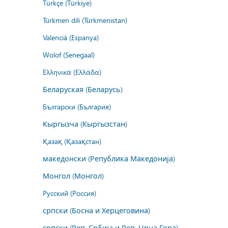
Türkçe (Türkiye)
Türkmen dili (Türkmenistan)
Valencià (Espanya)
Wolof (Senegaal)
Ελληνικά (Ελλάδα)
Беларуская (Беларусь)
Български (България)
Кыргызча (Кыргызстан)
Қазақ (Қазақстан)
македонски (Република Македонија)
Монгол (Монгол)
Русский (Россия)
српски (Босна и Херцеговина)
српски (Реп. Србија и Реп. Црна Гора)