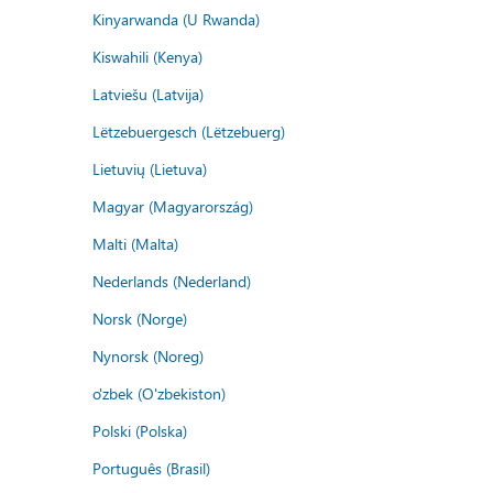
Kinyarwanda (U Rwanda)
Kiswahili (Kenya)
Latviešu (Latvija)
Lëtzebuergesch (Lëtzebuerg)
Lietuvių (Lietuva)
Magyar (Magyarország)
Malti (Malta)
Nederlands (Nederland)
Norsk (Norge)
Nynorsk (Noreg)
o'zbek (O'zbekiston)
Polski (Polska)
Português (Brasil)