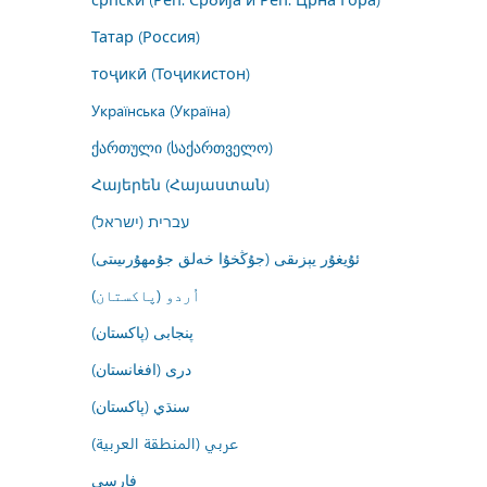
Татар (Россия)
тоҷикӣ (Тоҷикистон)
Українська (Україна)
ქართული (საქართველო)
Հայերեն (Հայաստան)
עברית (ישראל)
ئۇيغۇر يېزىقى (جۇڭخۇا خەلق جۇمھۇرىيىتى)
اُردو (پاکستان)
پنجابی (پاکستان)
درى (افغانستان)
سنڌي (پاکستان)
عربي (المنطقة العربية)
فارسى