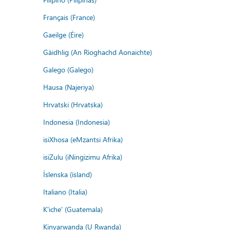
Français (France)
Gaeilge (Éire)
Gàidhlig (An Rìoghachd Aonaichte)
Galego (Galego)
Hausa (Najeriya)
Hrvatski (Hrvatska)
Indonesia (Indonesia)
isiXhosa (eMzantsi Afrika)
isiZulu (iNingizimu Afrika)
Íslenska (ísland)
Italiano (Italia)
K'iche' (Guatemala)
Kinyarwanda (U Rwanda)