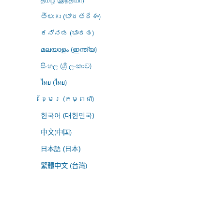
తెలుగు (భారతదేశం)
ಕನ್ನಡ (ಭಾರತ)
മലയാളം (ഇന്ത്യ)
සිංහල (ශ්‍රී ලංකාව)
ไทย (ไทย)
ខ្មែរ (កម្ពុជា)
한국어 (대한민국)
中文(中国)
日本語 (日本)
繁體中文 (台灣)