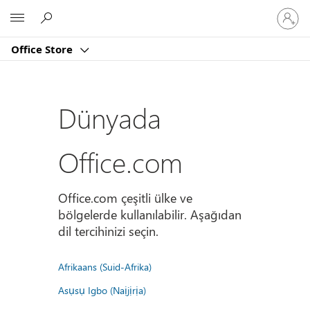
Hesabın
Microsoft
oturum
açın
Office Store
Dünyada
Office.com
Office.com çeşitli ülke ve
bölgelerde kullanılabilir. Aşağıdan
dil tercihinizi seçin.
Afrikaans (Suid-Afrika)
Asụsụ Igbo (Naịjịrịa)