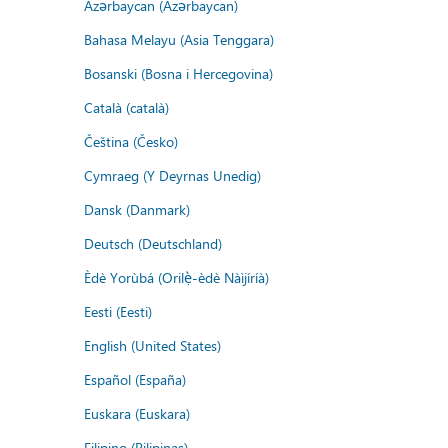
Azərbaycan (Azərbaycan)
Bahasa Melayu (Asia Tenggara)
Bosanski (Bosna i Hercegovina)
Català (català)
Čeština (Česko)
Cymraeg (Y Deyrnas Unedig)
Dansk (Danmark)
Deutsch (Deutschland)
Èdè Yorùbá (Orilẹ̀-èdè Nàìjíríà)
Eesti (Eesti)
English (United States)
Español (España)
Euskara (Euskara)
Filipino (Pilipinas)