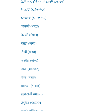
کوردیی ناوەڕاست (کوردستان)
ትግርኛ (ኢትዮጵያ)
አማርኛ (ኢትዮጵያ)
कोंकणी (भारत)
नेपाली (नेपाल)
मराठी (भारत)
हिन्दी (भारत)
অসমীয়া (ভাৰত)
বাংলা (বাংলাদেশ)
বাংলা (ভারত)
ਪੰਜਾਬੀ (ਭਾਰਤ)
ગુજરાતી (ભારત)
ଓଡ଼ିଆ (ଭାରତ)
தமிழ் (இந்தியா)