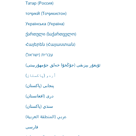
Татар (Россия)
тоҷикӣ (Тоҷикистон)
Українська (Україна)
ქართული (საქართველო)
Հայերեն (Հայաստան)
עברית (ישראל)
ئۇيغۇر يېزىقى (جۇڭخۇا خەلق جۇمھۇرىيىتى)
اُردو (پاکستان)
پنجابی (پاکستان)
درى (افغانستان)
سنڌي (پاکستان)
عربي (المنطقة العربية)
فارسى