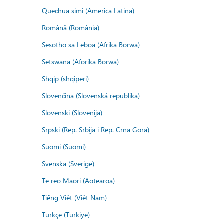
Quechua simi (America Latina)
Română (România)
Sesotho sa Leboa (Afrika Borwa)
Setswana (Aforika Borwa)
Shqip (shqipëri)
Slovenčina (Slovenská republika)
Slovenski (Slovenija)
Srpski (Rep. Srbija i Rep. Crna Gora)
Suomi (Suomi)
Svenska (Sverige)
Te reo Māori (Aotearoa)
Tiếng Việt (Việt Nam)
Türkçe (Türkiye)