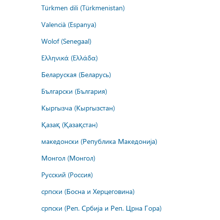
Türkmen dili (Türkmenistan)
Valencià (Espanya)
Wolof (Senegaal)
Ελληνικά (Ελλάδα)
Беларуская (Беларусь)
Български (България)
Кыргызча (Кыргызстан)
Қазақ (Қазақстан)
македонски (Република Македонија)
Монгол (Монгол)
Русский (Россия)
српски (Босна и Херцеговина)
српски (Реп. Србија и Реп. Црна Гора)