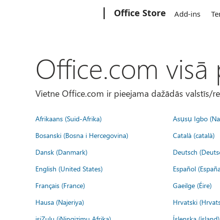
Microsoft
Office Store
Add-ins
Te
Office.com visā
Vietne Office.com ir pieejama dažādās valstīs/r
Afrikaans (Suid-Afrika)
Asụsụ Igbo (Naị
Bosanski (Bosna i Hercegovina)
Català (català)
Dansk (Danmark)
Deutsch (Deuts
English (United States)
Español (España
Français (France)
Gaeilge (Éire)
Hausa (Najeriya)
Hrvatski (Hrvat
isiZulu (iNingizimu Afrika)
Íslenska (ísland)