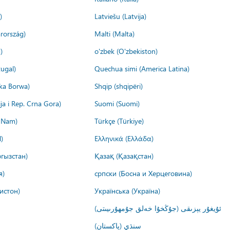
)
Latviešu (Latvija)
rország)
Malti (Malta)
)
o'zbek (O'zbekiston)
ugal)
Quechua simi (America Latina)
ika Borwa)
Shqip (shqipëri)
ija i Rep. Crna Gora)
Suomi (Suomi)
t Nam)
Türkçe (Türkiye)
)
Ελληνικά (Ελλάδα)
гызстан)
Қазақ (Қазақстан)
я)
српски (Босна и Херцеговина)
истон)
Українська (Україна)
ئۇيغۇر يېزىقى (جۇڭخۇا خەلق جۇمھۇرىيىتى)
سنڌي (پاکستان)