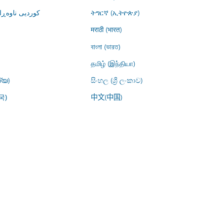
کوردیی ناوە)
ትግርኛ (ኢትዮጵያ)
मराठी (भारत)
বাংলা (ভারত)
தமிழ் (இந்தியா)
്യ)
සිංහල (ශ්‍රී ලංකාව)
中文(中国)
국)