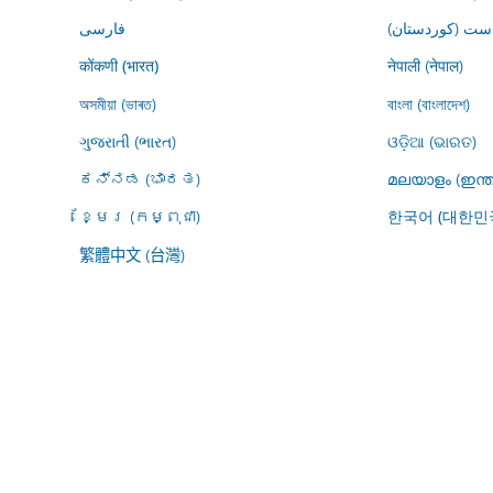
ڕاست (کوردستان
فارسى
नेपाली (नेपाल)
कोंकणी (भारत)
অসমীয়া (ভাৰত)
বাংলা (বাংলাদেশ)
ગુજરાતી (ભારત)
ଓଡ଼ିଆ (ଭାରତ)
ಕನ್ನಡ (ಭಾರತ)
മലയാളം (ഇന്ത
ខ្មែរ (កម្ពុជា)
한국어 (대한민
繁體中文 (台灣)