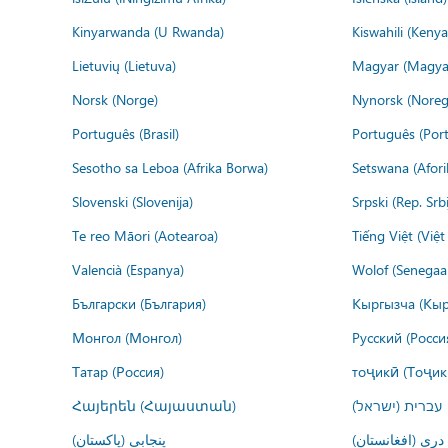
Kinyarwanda (U Rwanda)
Kiswahili (Kenya
Lietuvių (Lietuva)
Magyar (Magya
Norsk (Norge)
Nynorsk (Noreg
Português (Brasil)
Português (Port
Sesotho sa Leboa (Afrika Borwa)
Setswana (Afor
Slovenski (Slovenija)
Srpski (Rep. Srb
Te reo Māori (Aotearoa)
Tiếng Việt (Việ
Valencià (Espanya)
Wolof (Senegaal
Български (България)
Кыргызча (Кыр
Монгол (Монгол)
Русский (Росси
Татар (Россия)
тоҷикӣ (Тоҷик
Հայերեն (Հայաստան)
עברית (ישראל)
درى (افغانستان)
پنجابی (پاکستان)