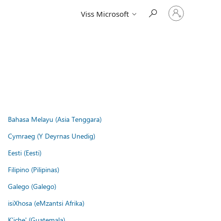
Pierakstieties
Viss Microsoft
savā
kontā
Bahasa Melayu (Asia Tenggara)
Cymraeg (Y Deyrnas Unedig)
Eesti (Eesti)
Filipino (Pilipinas)
Galego (Galego)
isiXhosa (eMzantsi Afrika)
K'iche' (Guatemala)