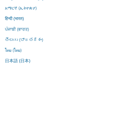
አማርኛ (ኢትዮጵያ)
हिन्दी (भारत)
ਪੰਜਾਬੀ (ਭਾਰਤ)
తెలుగు (భారతదేశం)
ไทย (ไทย)
日本語 (日本)