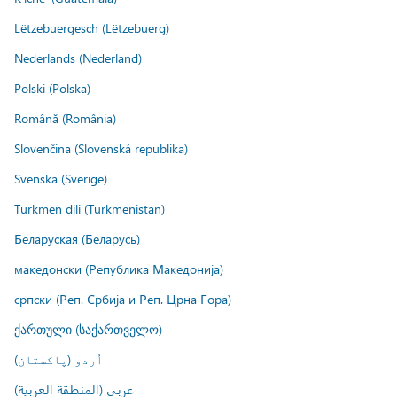
Lëtzebuergesch (Lëtzebuerg)
Nederlands (Nederland)
Polski (Polska)
Română (România)
Slovenčina (Slovenská republika)
Svenska (Sverige)
Türkmen dili (Türkmenistan)
Беларуская (Беларусь)
македонски (Република Македонија)
српски (Реп. Србија и Реп. Црна Гора)
ქართული (საქართველო)
اُردو (پاکستان)
عربي (المنطقة العربية)