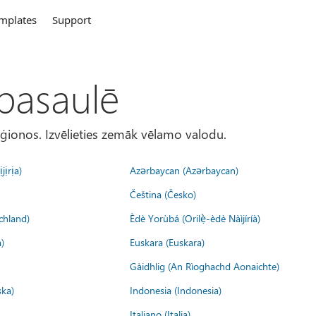
mplates
Support
 pasaulē
eģionos. Izvēlieties zemāk vēlamo valodu.
jịrịa)
Azərbaycan (Azərbaycan)
Čeština (Česko)
chland)
Èdè Yorùbá (Orilẹ̀-èdè Nàìjíríà)
)
Euskara (Euskara)
Gàidhlig (An Rìoghachd Aonaichte)
ska)
Indonesia (Indonesia)
Italiano (Italia)