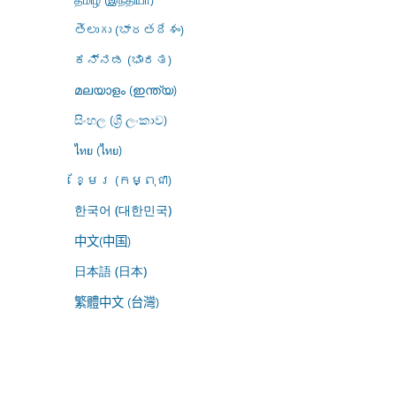
తెలుగు (భారతదేశం)
ಕನ್ನಡ (ಭಾರತ)
മലയാളം (ഇന്ത്യ)
සිංහල (ශ්‍රී ලංකාව)
ไทย (ไทย)
ខ្មែរ (កម្ពុជា)
한국어 (대한민국)
中文(中国)
日本語 (日本)
繁體中文 (台灣)