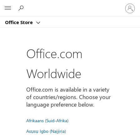
Sign
Microsoft
in
to
Office Store
your
account
Office.com
Worldwide
Office.com is available in a variety
of countries/regions. Choose your
language preference below.
Afrikaans (Suid-Afrika)
Asụsụ Igbo (Naịjịrịa)