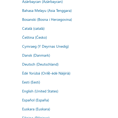
Azərbaycan (Azərbaycan)
Bahasa Melayu (Asia Tenggara)
Bosanski (Bosna i Hercegovina)
Català (català)
Čeština (Česko)
Cymraeg (Y Deyrnas Unedig)
Dansk (Danmark)
Deutsch (Deutschland)
Èdè Yorùbá (Orilẹ̀-èdè Nàìjíríà)
Eesti (Eesti)
English (United States)
Español (España)
Euskara (Euskara)
Filipino (Pilipinas)