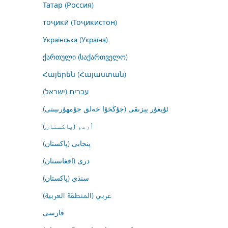
Татар (Россия)
тоҷикӣ (Тоҷикистон)
Українська (Україна)
ქართული (საქართველო)
Հայերեն (Հայաստան)
עברית (ישראל)
ئۇيغۇر يېزىقى (جۇڭخۇا خەلق جۇمھۇرىيىتى)
اُردو (پاکستان)
پنجابی (پاکستان)
درى (افغانستان)
سنڌي (پاکستان)
عربي (المنطقة العربية)
فارسى