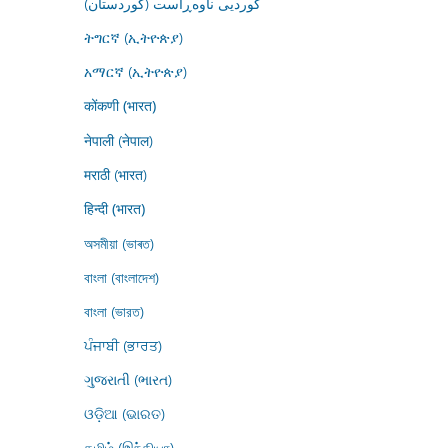
کوردیی ناوەڕاست (کوردستان)
ትግርኛ (ኢትዮጵያ)
አማርኛ (ኢትዮጵያ)
कोंकणी (भारत)
नेपाली (नेपाल)
मराठी (भारत)
हिन्दी (भारत)
অসমীয়া (ভাৰত)
বাংলা (বাংলাদেশ)
বাংলা (ভারত)
ਪੰਜਾਬੀ (ਭਾਰਤ)
ગુજરાતી (ભારત)
ଓଡ଼ିଆ (ଭାରତ)
தமிழ் (இந்தியா)