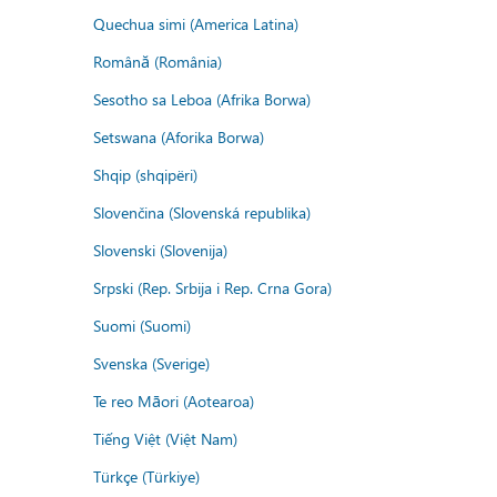
Quechua simi (America Latina)
Română (România)
Sesotho sa Leboa (Afrika Borwa)
Setswana (Aforika Borwa)
Shqip (shqipëri)
Slovenčina (Slovenská republika)
Slovenski (Slovenija)
Srpski (Rep. Srbija i Rep. Crna Gora)
Suomi (Suomi)
Svenska (Sverige)
Te reo Māori (Aotearoa)
Tiếng Việt (Việt Nam)
Türkçe (Türkiye)