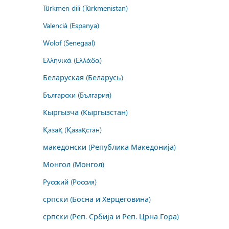
Türkmen dili (Türkmenistan)
Valencià (Espanya)
Wolof (Senegaal)
Ελληνικά (Ελλάδα)
Беларуская (Беларусь)
Български (България)
Кыргызча (Кыргызстан)
Қазақ (Қазақстан)
македонски (Република Македонија)
Монгол (Монгол)
Русский (Россия)
српски (Босна и Херцеговина)
српски (Реп. Србија и Реп. Црна Гора)