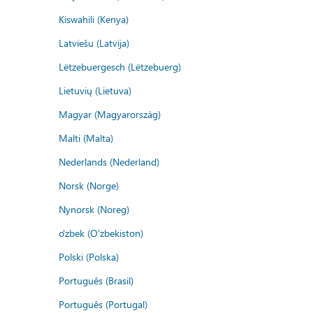
Kiswahili (Kenya)
Latviešu (Latvija)
Lëtzebuergesch (Lëtzebuerg)
Lietuvių (Lietuva)
Magyar (Magyarország)
Malti (Malta)
Nederlands (Nederland)
Norsk (Norge)
Nynorsk (Noreg)
o'zbek (O'zbekiston)
Polski (Polska)
Português (Brasil)
Português (Portugal)