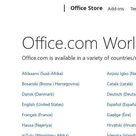
Microsoft
Office Store
Add-ins
Te
Office.com Wor
Office.com is available in a variety of countri
Afrikaans (Suid-Afrika)
Asụsụ Igbo (Naị
Bosanski (Bosna i Hercegovina)
Català (català)
Dansk (Danmark)
Deutsch (Deuts
English (United States)
Español (España
Français (France)
Gaeilge (Éire)
Hausa (Najeriya)
Hrvatski (Hrvat
isiZulu (iNingizimu Afrika)
Íslenska (ísland)