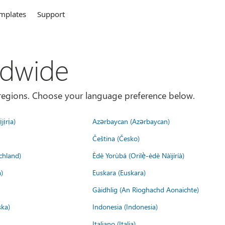
mplates
Support
ldwide
es/regions. Choose your language preference below.
jịrịa)
Azərbaycan (Azərbaycan)
Čeština (Česko)
chland)
Èdè Yorùbá (Orilẹ̀-èdè Nàìjíríà)
)
Euskara (Euskara)
Gàidhlig (An Rìoghachd Aonaichte)
ska)
Indonesia (Indonesia)
Italiano (Italia)