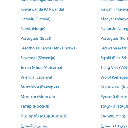
Kinyarwanda (U Rwanda)
Kiswahili (Kenya
Lietuvių (Lietuva)
Magyar (Magya
Norsk (Norge)
Nynorsk (Noreg
Português (Brasil)
Português (Port
Sesotho sa Leboa (Afrika Borwa)
Setswana (Afor
Slovenski (Slovenija)
Srpski (Rep. Srb
Te reo Māori (Aotearoa)
Tiếng Việt (Việ
Valencià (Espanya)
Wolof (Senegaal
Български (България)
Кыргызча (Кы
Монгол (Монгол)
Русский (Росси
Татар (Россия)
тоҷикӣ (Тоҷи
Հայերեն (Հայաստան)
עברית (ישראל)
درى (افغانستان)
پنجابی (پاکستان)