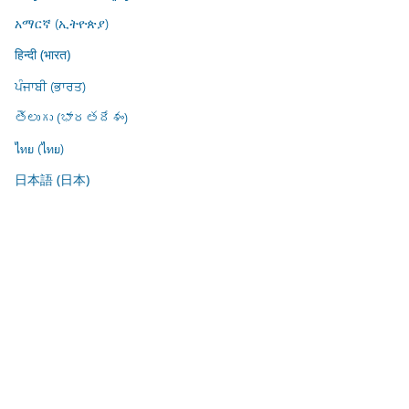
አማርኛ (ኢትዮጵያ)
हिन्दी (भारत)
ਪੰਜਾਬੀ (ਭਾਰਤ)
తెలుగు (భారతదేశం)
ไทย (ไทย)
日本語 (日本)