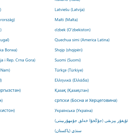
)
Latviešu (Latvija)
rország)
Malti (Malta)
)
o'zbek (O'zbekiston)
ugal)
Quechua simi (America Latina)
ika Borwa)
Shqip (shqipëri)
ija i Rep. Crna Gora)
Suomi (Suomi)
t Nam)
Türkçe (Türkiye)
)
Ελληνικά (Ελλάδα)
ргызстан)
Қазақ (Қазақстан)
я)
српски (Босна и Херцеговина)
кистон)
Українська (Україна)
ئۇيغۇر يېزىقى (جۇڭخۇا خەلق جۇمھۇرىيىتى)
سنڌي (پاکستان)