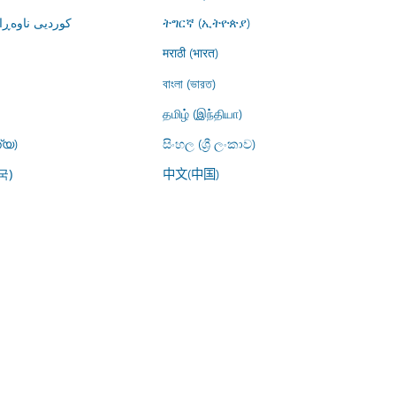
کوردیی ناوە)
ትግርኛ (ኢትዮጵያ)
मराठी (भारत)
বাংলা (ভারত)
தமிழ் (இந்தியா)
്യ)
සිංහල (ශ්‍රී ලංකාව)
中文(中国)
국)