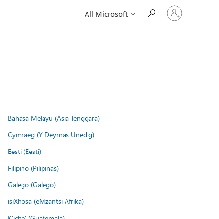
Sign
All Microsoft
in
to
your
account
Bahasa Melayu (Asia Tenggara)
Cymraeg (Y Deyrnas Unedig)
Eesti (Eesti)
Filipino (Pilipinas)
Galego (Galego)
isiXhosa (eMzantsi Afrika)
K'iche' (Guatemala)