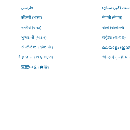
ڕاست (کوردستان
فارسى
नेपाली (नेपाल)
कोंकणी (भारत)
অসমীয়া (ভাৰত)
বাংলা (বাংলাদেশ)
ગુજરાતી (ભારત)
ଓଡ଼ିଆ (ଭାରତ)
ಕನ್ನಡ (ಭಾರತ)
മലയാളം (ഇന്ത
ខ្មែរ (កម្ពុជា)
한국어 (대한민
繁體中文 (台灣)