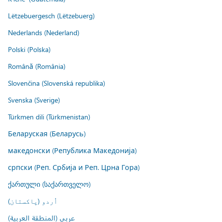
Lëtzebuergesch (Lëtzebuerg)
Nederlands (Nederland)
Polski (Polska)
Română (România)
Slovenčina (Slovenská republika)
Svenska (Sverige)
Türkmen dili (Türkmenistan)
Беларуская (Беларусь)
македонски (Република Македонија)
српски (Реп. Србија и Реп. Црна Гора)
ქართული (საქართველო)
اُردو (پاکستان)
عربي (المنطقة العربية)