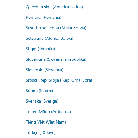
Quechua simi (America Latina)
Română (România)
Sesotho sa Leboa (Afrika Borwa)
Setswana (Aforika Borwa)
Shqip (shqipëri)
Slovenčina (Slovenská republika)
Slovenski (Slovenija)
Srpski (Rep. Srbija i Rep. Crna Gora)
Suomi (Suomi)
Svenska (Sverige)
Te reo Māori (Aotearoa)
Tiếng Việt (Việt Nam)
Türkçe (Türkiye)