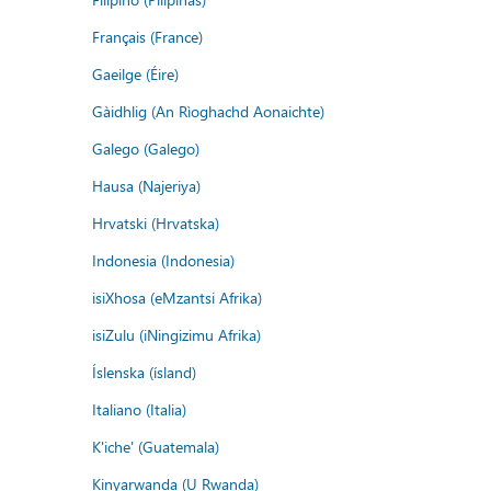
Français (France)
Gaeilge (Éire)
Gàidhlig (An Rìoghachd Aonaichte)
Galego (Galego)
Hausa (Najeriya)
Hrvatski (Hrvatska)
Indonesia (Indonesia)
isiXhosa (eMzantsi Afrika)
isiZulu (iNingizimu Afrika)
Íslenska (ísland)
Italiano (Italia)
K'iche' (Guatemala)
Kinyarwanda (U Rwanda)