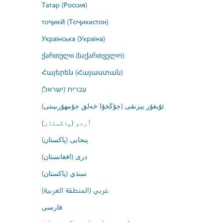
Татар (Россия)
тоҷикӣ (Тоҷикистон)
Українська (Україна)
ქართული (საქართველო)
Հայերեն (Հայաստան)
עברית (ישראל)
ئۇيغۇر يېزىقى (جۇڭخۇا خەلق جۇمھۇرىيىتى)
اُردو (پاکستان)
پنجابی (پاکستان)
درى (افغانستان)
سنڌي (پاکستان)
عربي (المنطقة العربية)
فارسى