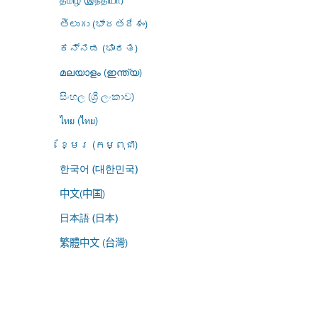
తెలుగు (భారతదేశం)
ಕನ್ನಡ (ಭಾರತ)
മലയാളം (ഇന്ത്യ)
සිංහල (ශ්‍රී ලංකාව)
ไทย (ไทย)
ខ្មែរ (កម្ពុជា)
한국어 (대한민국)
中文(中国)
日本語 (日本)
繁體中文 (台灣)