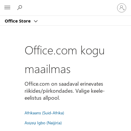
Logige
Microsoft
sisse
oma
Office Store
kontole
Office.com kogu
maailmas
Office.com on saadaval erinevates
riikides/piirkondades. Valige keele-
eelistus allpool.
Afrikaans (Suid-Afrika)
Asụsụ Igbo (Naịjịrịa)