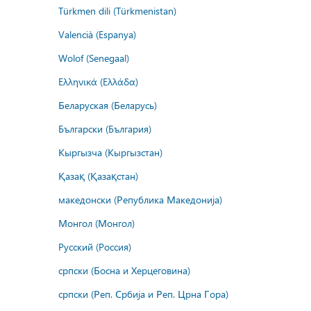
Türkmen dili (Türkmenistan)
Valencià (Espanya)
Wolof (Senegaal)
Ελληνικά (Ελλάδα)
Беларуская (Беларусь)
Български (България)
Кыргызча (Кыргызстан)
Қазақ (Қазақстан)
македонски (Република Македонија)
Монгол (Монгол)
Русский (Россия)
српски (Босна и Херцеговина)
српски (Реп. Србија и Реп. Црна Гора)