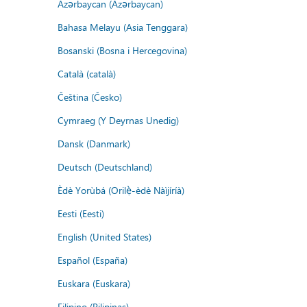
Azərbaycan (Azərbaycan)
Bahasa Melayu (Asia Tenggara)
Bosanski (Bosna i Hercegovina)
Català (català)
Čeština (Česko)
Cymraeg (Y Deyrnas Unedig)
Dansk (Danmark)
Deutsch (Deutschland)
Èdè Yorùbá (Orilẹ̀-èdè Nàìjíríà)
Eesti (Eesti)
English (United States)
Español (España)
Euskara (Euskara)
Filipino (Pilipinas)