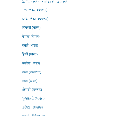
کوردیی ناوەڕاست (کوردستان)
ትግርኛ (ኢትዮጵያ)
አማርኛ (ኢትዮጵያ)
कोंकणी (भारत)
नेपाली (नेपाल)
मराठी (भारत)
हिन्दी (भारत)
অসমীয়া (ভাৰত)
বাংলা (বাংলাদেশ)
বাংলা (ভারত)
ਪੰਜਾਬੀ (ਭਾਰਤ)
ગુજરાતી (ભારત)
ଓଡ଼ିଆ (ଭାରତ)
தமிழ் (இந்தியா)