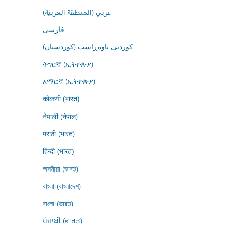
عربي (المنطقة العربية)
فارسى
کوردیی ناوەڕاست (کوردستان)
ትግርኛ (ኢትዮጵያ)
አማርኛ (ኢትዮጵያ)
कोंकणी (भारत)
नेपाली (नेपाल)
मराठी (भारत)
हिन्दी (भारत)
অসমীয়া (ভাৰত)
বাংলা (বাংলাদেশ)
বাংলা (ভারত)
ਪੰਜਾਬੀ (ਭਾਰਤ)