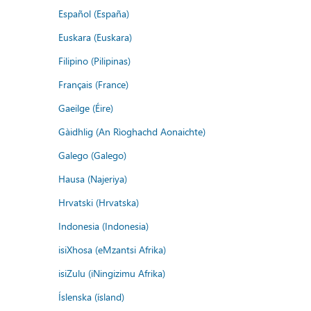
Español (España)
Euskara (Euskara)
Filipino (Pilipinas)
Français (France)
Gaeilge (Éire)
Gàidhlig (An Rìoghachd Aonaichte)
Galego (Galego)
Hausa (Najeriya)
Hrvatski (Hrvatska)
Indonesia (Indonesia)
isiXhosa (eMzantsi Afrika)
isiZulu (iNingizimu Afrika)
Íslenska (ísland)