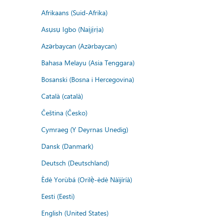
Afrikaans (Suid-Afrika)
Asụsụ Igbo (Naịjịrịa)
Azərbaycan (Azərbaycan)
Bahasa Melayu (Asia Tenggara)
Bosanski (Bosna i Hercegovina)
Català (català)
Čeština (Česko)
Cymraeg (Y Deyrnas Unedig)
Dansk (Danmark)
Deutsch (Deutschland)
Èdè Yorùbá (Orilẹ̀-èdè Nàìjíríà)
Eesti (Eesti)
English (United States)