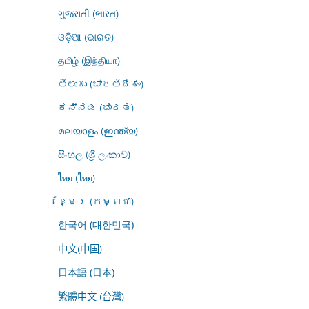
ગુજરાતી (ભારત)
ଓଡ଼ିଆ (ଭାରତ)
தமிழ் (இந்தியா)
తెలుగు (భారతదేశం)
ಕನ್ನಡ (ಭಾರತ)
മലയാളം (ഇന്ത്യ)
සිංහල (ශ්‍රී ලංකාව)
ไทย (ไทย)
ខ្មែរ (កម្ពុជា)
한국어 (대한민국)
中文(中国)
日本語 (日本)
繁體中文 (台灣)