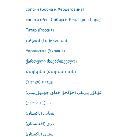
српски (Босна и Херцеговина)
српски (Реп. Србија и Реп. Црна Гора)
Татар (Россия)
тоҷикӣ (Тоҷикистон)
Українська (Україна)
ქართული (საქართველო)
Հայերեն (Հայաստան)
עברית (ישראל)
ئۇيغۇر يېزىقى (جۇڭخۇا خەلق جۇمھۇرىيىتى)
اُردو (پاکستان)
پنجابی (پاکستان)
درى (افغانستان)
سنڌي (پاکستان)