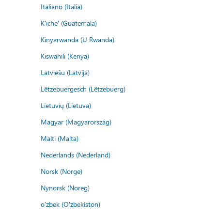
Italiano (Italia)
K'iche' (Guatemala)
Kinyarwanda (U Rwanda)
Kiswahili (Kenya)
Latviešu (Latvija)
Lëtzebuergesch (Lëtzebuerg)
Lietuvių (Lietuva)
Magyar (Magyarország)
Malti (Malta)
Nederlands (Nederland)
Norsk (Norge)
Nynorsk (Noreg)
o'zbek (O'zbekiston)