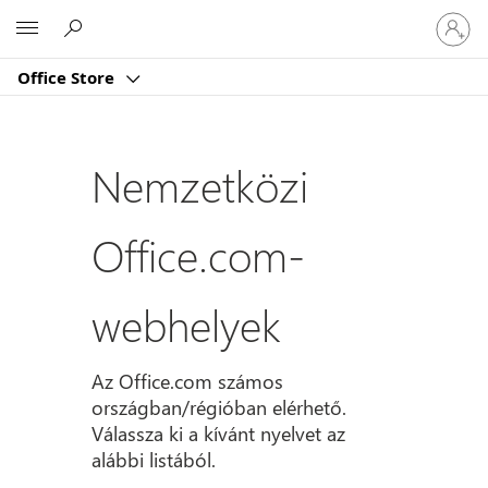
Jelentk
Microsoft
be
a
Office Store
fiókjába
Nemzetközi
Office.com-
webhelyek
Az Office.com számos
országban/régióban elérhető.
Válassza ki a kívánt nyelvet az
alábbi listából.