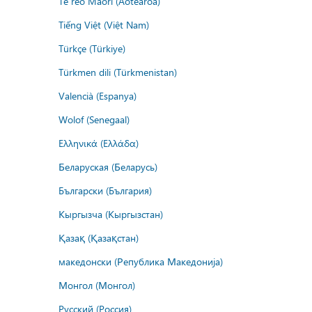
Te reo Māori (Aotearoa)
Tiếng Việt (Việt Nam)
Türkçe (Türkiye)
Türkmen dili (Türkmenistan)
Valencià (Espanya)
Wolof (Senegaal)
Ελληνικά (Ελλάδα)
Беларуская (Беларусь)
Български (България)
Кыргызча (Кыргызстан)
Қазақ (Қазақстан)
македонски (Република Македонија)
Монгол (Монгол)
Русский (Россия)