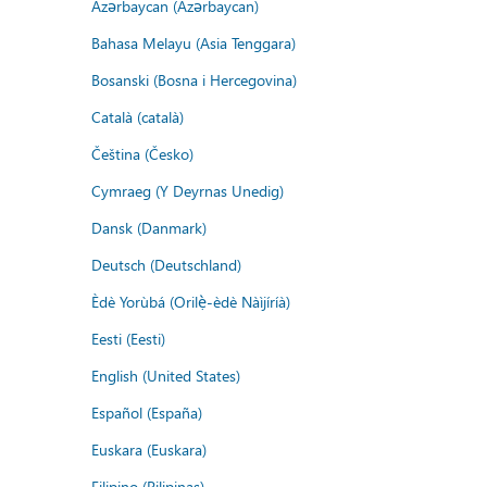
Azərbaycan (Azərbaycan)
Bahasa Melayu (Asia Tenggara)
Bosanski (Bosna i Hercegovina)
Català (català)
Čeština (Česko)
Cymraeg (Y Deyrnas Unedig)
Dansk (Danmark)
Deutsch (Deutschland)
Èdè Yorùbá (Orilẹ̀-èdè Nàìjíríà)
Eesti (Eesti)
English (United States)
Español (España)
Euskara (Euskara)
Filipino (Pilipinas)