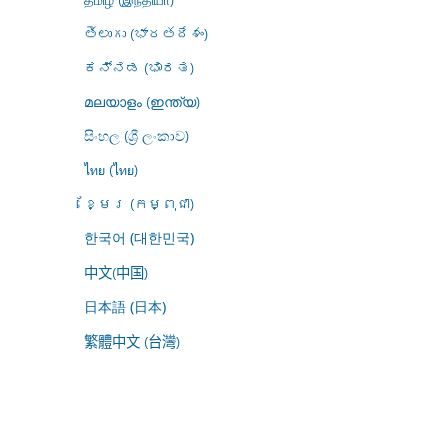
తెలుగు (భారతదేశం)
ಕನ್ನಡ (ಭಾರತ)
മലയാളം (ഇന്ത്യ)
සිංහල (ශ්‍රී ලංකාව)
ไทย (ไทย)
ខ្មែរ (កម្ពុជា)
한국어 (대한민국)
中文(中国)
日本語 (日本)
繁體中文 (台灣)