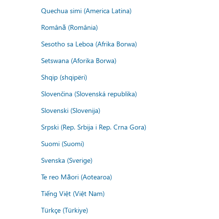
Quechua simi (America Latina)
Română (România)
Sesotho sa Leboa (Afrika Borwa)
Setswana (Aforika Borwa)
Shqip (shqipëri)
Slovenčina (Slovenská republika)
Slovenski (Slovenija)
Srpski (Rep. Srbija i Rep. Crna Gora)
Suomi (Suomi)
Svenska (Sverige)
Te reo Māori (Aotearoa)
Tiếng Việt (Việt Nam)
Türkçe (Türkiye)