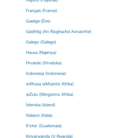
Français (France)
Gaeilge (Éire)
Gàidhlig (An Rìoghachd Aonaichte)
Galego (Galego)
Hausa (Najeriya)
Hrvatski (Hrvatska)
Indonesia (Indonesia)
isiXhosa (eMzantsi Afrika)
isiZulu (iNingizimu Afrika)
Íslenska (ísland)
Italiano (Italia)
K'iche' (Guatemala)
Kinyarwanda (U Rwanda)