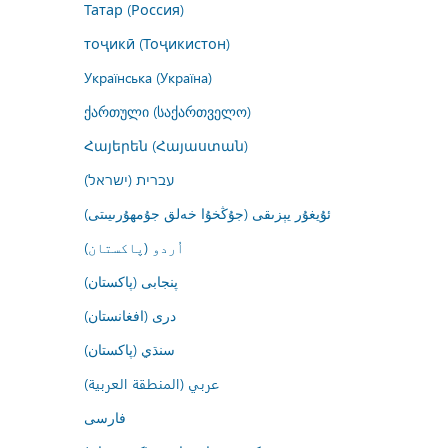
Татар (Россия)
тоҷикӣ (Тоҷикистон)
Українська (Україна)
ქართული (საქართველო)
Հայերեն (Հայաստան)
עברית (ישראל)
ئۇيغۇر يېزىقى (جۇڭخۇا خەلق جۇمھۇرىيىتى)
اُردو (پاکستان)
پنجابی (پاکستان)
درى (افغانستان)
سنڌي (پاکستان)
عربي (المنطقة العربية)
فارسى