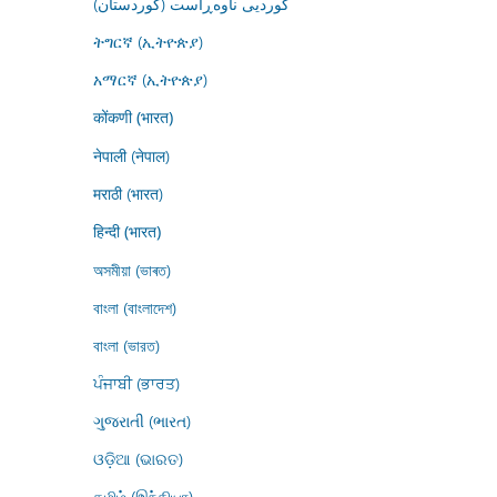
کوردیی ناوەڕاست (کوردستان)
ትግርኛ (ኢትዮጵያ)
አማርኛ (ኢትዮጵያ)
कोंकणी (भारत)
नेपाली (नेपाल)
मराठी (भारत)
हिन्दी (भारत)
অসমীয়া (ভাৰত)
বাংলা (বাংলাদেশ)
বাংলা (ভারত)
ਪੰਜਾਬੀ (ਭਾਰਤ)
ગુજરાતી (ભારત)
ଓଡ଼ିଆ (ଭାରତ)
தமிழ் (இந்தியா)