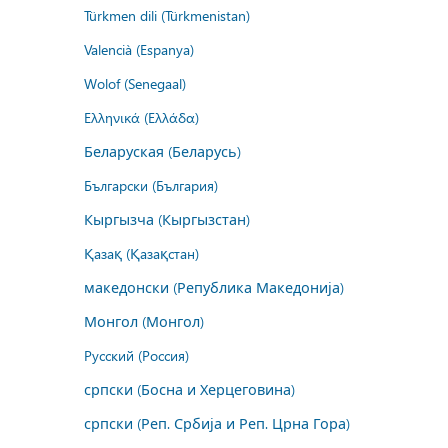
Türkmen dili (Türkmenistan)
Valencià (Espanya)
Wolof (Senegaal)
Ελληνικά (Ελλάδα)
Беларуская (Беларусь)
Български (България)
Кыргызча (Кыргызстан)
Қазақ (Қазақстан)
македонски (Република Македонија)
Монгол (Монгол)
Русский (Россия)
српски (Босна и Херцеговина)
српски (Реп. Србија и Реп. Црна Гора)