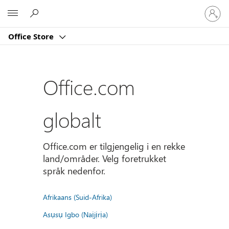
Logg
Microsoft
på
kontoe
Office Store
din
Office.com
globalt
Office.com er tilgjengelig i en rekke
land/områder. Velg foretrukket
språk nedenfor.
Afrikaans (Suid-Afrika)
Asụsụ Igbo (Naịjịrịa)