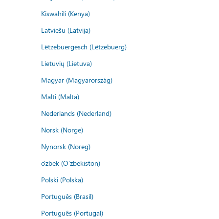
Kiswahili (Kenya)
Latviešu (Latvija)
Lëtzebuergesch (Lëtzebuerg)
Lietuvių (Lietuva)
Magyar (Magyarország)
Malti (Malta)
Nederlands (Nederland)
Norsk (Norge)
Nynorsk (Noreg)
o'zbek (O'zbekiston)
Polski (Polska)
Português (Brasil)
Português (Portugal)