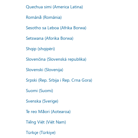
Quechua simi (America Latina)
Română (România)
Sesotho sa Leboa (Afrika Borwa)
Setswana (Aforika Borwa)
Shqip (shqipëri)
Slovenčina (Slovenská republika)
Slovenski (Slovenija)
Srpski (Rep. Srbija i Rep. Crna Gora)
Suomi (Suomi)
Svenska (Sverige)
Te reo Māori (Aotearoa)
Tiếng Việt (Việt Nam)
Türkçe (Türkiye)