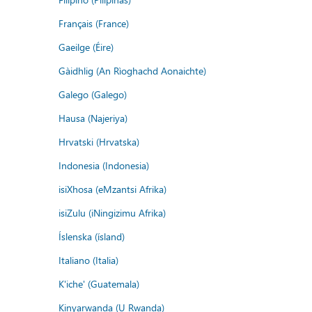
Français (France)
Gaeilge (Éire)
Gàidhlig (An Rìoghachd Aonaichte)
Galego (Galego)
Hausa (Najeriya)
Hrvatski (Hrvatska)
Indonesia (Indonesia)
isiXhosa (eMzantsi Afrika)
isiZulu (iNingizimu Afrika)
Íslenska (ísland)
Italiano (Italia)
K'iche' (Guatemala)
Kinyarwanda (U Rwanda)