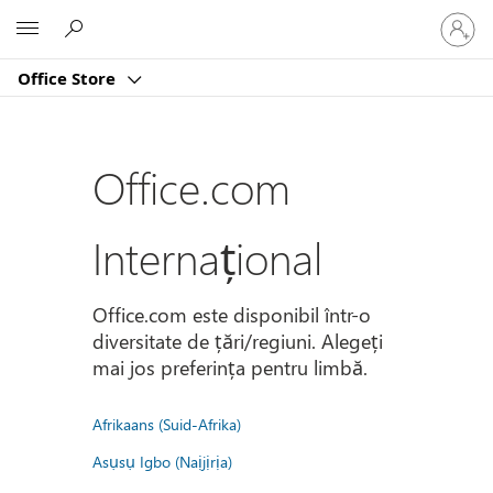
Conectaț
Microsoft
vă
la
Office Store
contul
dvs.
Office.com
Internațional
Office.com este disponibil într-o
diversitate de țări/regiuni. Alegeți
mai jos preferința pentru limbă.
Afrikaans (Suid-Afrika)
Asụsụ Igbo (Naịjịrịa)