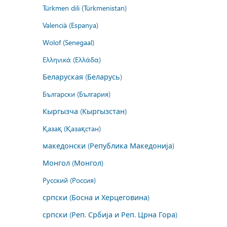
Türkmen dili (Türkmenistan)
Valencià (Espanya)
Wolof (Senegaal)
Ελληνικά (Ελλάδα)
Беларуская (Беларусь)
Български (България)
Кыргызча (Кыргызстан)
Қазақ (Қазақстан)
македонски (Република Македонија)
Монгол (Монгол)
Русский (Россия)
српски (Босна и Херцеговина)
српски (Реп. Србија и Реп. Црна Гора)