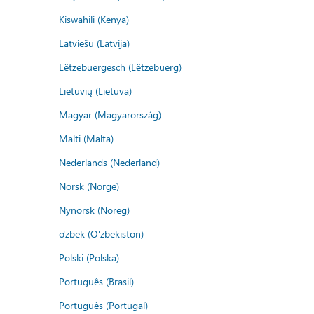
Kiswahili (Kenya)
Latviešu (Latvija)
Lëtzebuergesch (Lëtzebuerg)
Lietuvių (Lietuva)
Magyar (Magyarország)
Malti (Malta)
Nederlands (Nederland)
Norsk (Norge)
Nynorsk (Noreg)
o'zbek (O'zbekiston)
Polski (Polska)
Português (Brasil)
Português (Portugal)