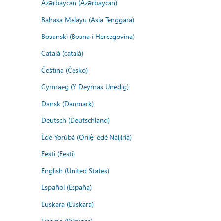
Azərbaycan (Azərbaycan)
Bahasa Melayu (Asia Tenggara)
Bosanski (Bosna i Hercegovina)
Català (català)
Čeština (Česko)
Cymraeg (Y Deyrnas Unedig)
Dansk (Danmark)
Deutsch (Deutschland)
Èdè Yorùbá (Orilẹ̀-èdè Nàìjíríà)
Eesti (Eesti)
English (United States)
Español (España)
Euskara (Euskara)
Filipino (Pilipinas)