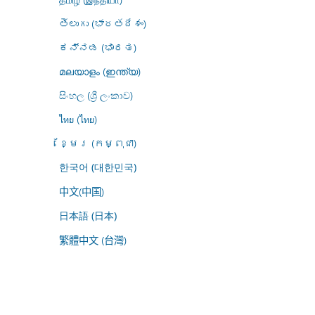
తెలుగు (భారతదేశం)
ಕನ್ನಡ (ಭಾರತ)
മലയാളം (ഇന്ത്യ)
සිංහල (ශ්‍රී ලංකාව)
ไทย (ไทย)
ខ្មែរ (កម្ពុជា)
한국어 (대한민국)
中文(中国)
日本語 (日本)
繁體中文 (台灣)