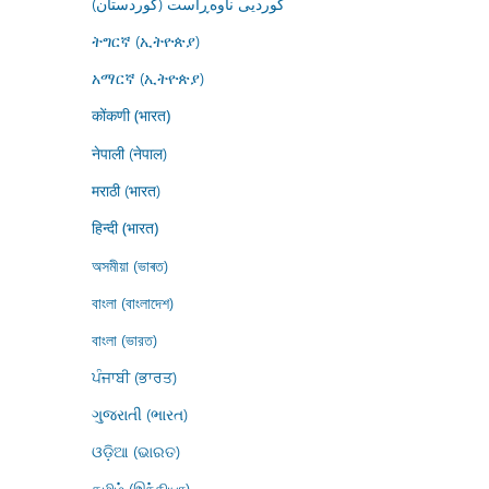
کوردیی ناوەڕاست (کوردستان)
ትግርኛ (ኢትዮጵያ)
አማርኛ (ኢትዮጵያ)
कोंकणी (भारत)
नेपाली (नेपाल)
मराठी (भारत)
हिन्दी (भारत)
অসমীয়া (ভাৰত)
বাংলা (বাংলাদেশ)
বাংলা (ভারত)
ਪੰਜਾਬੀ (ਭਾਰਤ)
ગુજરાતી (ભારત)
ଓଡ଼ିଆ (ଭାରତ)
தமிழ் (இந்தியா)