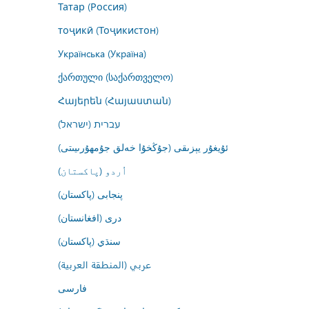
Татар (Россия)
тоҷикӣ (Тоҷикистон)
Українська (Україна)
ქართული (საქართველო)
Հայերեն (Հայաստան)
עברית (ישראל)
ئۇيغۇر يېزىقى (جۇڭخۇا خەلق جۇمھۇرىيىتى)
اُردو (پاکستان)
پنجابی (پاکستان)
درى (افغانستان)
سنڌي (پاکستان)
عربي (المنطقة العربية)
فارسى