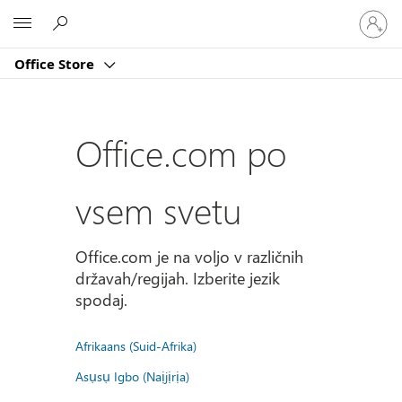
Vpišite
Microsoft
se
v
Office Store
svoj
račun
Office.com po
vsem svetu
Office.com je na voljo v različnih
državah/regijah. Izberite jezik
spodaj.
Afrikaans (Suid-Afrika)
Asụsụ Igbo (Naịjịrịa)