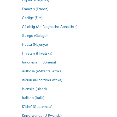
Français (France)
Gaeilge (Éire)
Gàidhlig (An Rìoghachd Aonaichte)
Galego (Galego)
Hausa (Najeriya)
Hrvatski (Hrvatska)
Indonesia (Indonesia)
isiXhosa (eMzantsi Afrika)
isiZulu (iNingizimu Afrika)
Íslenska (ísland)
Italiano (Italia)
K'iche' (Guatemala)
Kinyarwanda (U Rwanda)