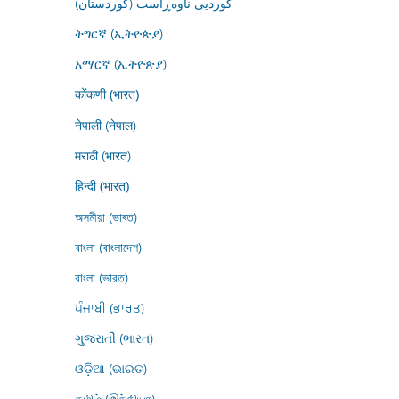
کوردیی ناوەڕاست (کوردستان)
ትግርኛ (ኢትዮጵያ)
አማርኛ (ኢትዮጵያ)
कोंकणी (भारत)
नेपाली (नेपाल)
मराठी (भारत)
हिन्दी (भारत)
অসমীয়া (ভাৰত)
বাংলা (বাংলাদেশ)
বাংলা (ভারত)
ਪੰਜਾਬੀ (ਭਾਰਤ)
ગુજરાતી (ભારત)
ଓଡ଼ିଆ (ଭାରତ)
தமிழ் (இந்தியா)