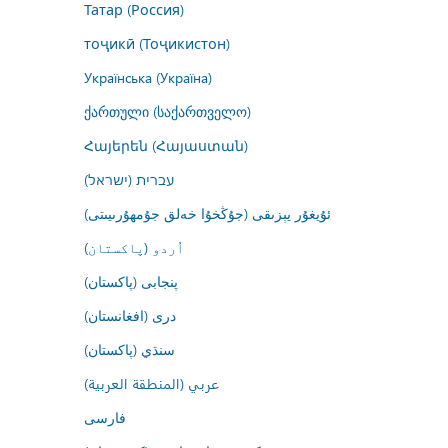
Татар (Россия)
тоҷикӣ (Тоҷикистон)
Українська (Україна)
ქართული (საქართველო)
Հայերեն (Հայաստան)
עברית (ישראל)
ئۇيغۇر يېزىقى (جۇڭخۇا خەلق جۇمھۇرىيىتى)
اُردو (پاکستان)
پنجابی (پاکستان)
درى (افغانستان)
سنڌي (پاکستان)
عربي (المنطقة العربية)
فارسى