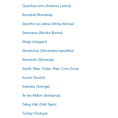
Quechua simi (America Latina)
Română (România)
Sesotho sa Leboa (Afrika Borwa)
Setswana (Aforika Borwa)
Shqip (shqipëri)
Slovenčina (Slovenská republika)
Slovenski (Slovenija)
Srpski (Rep. Srbija i Rep. Crna Gora)
Suomi (Suomi)
Svenska (Sverige)
Te reo Māori (Aotearoa)
Tiếng Việt (Việt Nam)
Türkçe (Türkiye)