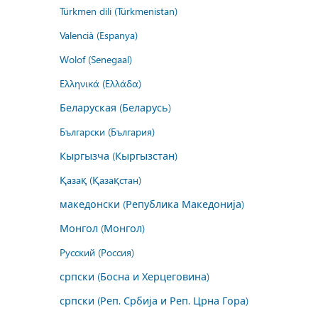
Türkmen dili (Türkmenistan)
Valencià (Espanya)
Wolof (Senegaal)
Ελληνικά (Ελλάδα)
Беларуская (Беларусь)
Български (България)
Кыргызча (Кыргызстан)
Қазақ (Қазақстан)
македонски (Република Македонија)
Монгол (Монгол)
Русский (Россия)
српски (Босна и Херцеговина)
српски (Реп. Србија и Реп. Црна Гора)