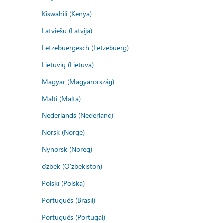
Kiswahili (Kenya)
Latviešu (Latvija)
Lëtzebuergesch (Lëtzebuerg)
Lietuvių (Lietuva)
Magyar (Magyarország)
Malti (Malta)
Nederlands (Nederland)
Norsk (Norge)
Nynorsk (Noreg)
o'zbek (O'zbekiston)
Polski (Polska)
Português (Brasil)
Português (Portugal)