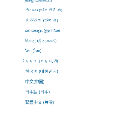
తెలుగు (భారతదేశం)
ಕನ್ನಡ (ಭಾರತ)
മലയാളം (ഇന്ത്യ)
සිංහල (ශ්‍රී ලංකාව)
ไทย (ไทย)
ខ្មែរ (កម្ពុជា)
한국어 (대한민국)
中文(中国)
日本語 (日本)
繁體中文 (台灣)