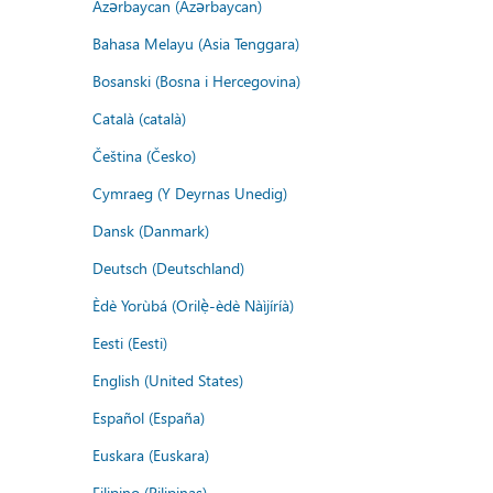
Azərbaycan (Azərbaycan)
Bahasa Melayu (Asia Tenggara)
Bosanski (Bosna i Hercegovina)
Català (català)
Čeština (Česko)
Cymraeg (Y Deyrnas Unedig)
Dansk (Danmark)
Deutsch (Deutschland)
Èdè Yorùbá (Orilẹ̀-èdè Nàìjíríà)
Eesti (Eesti)
English (United States)
Español (España)
Euskara (Euskara)
Filipino (Pilipinas)