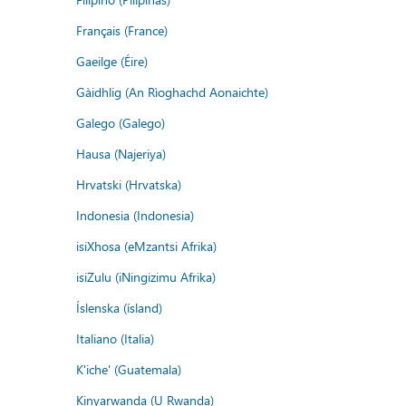
Français (France)
Gaeilge (Éire)
Gàidhlig (An Rìoghachd Aonaichte)
Galego (Galego)
Hausa (Najeriya)
Hrvatski (Hrvatska)
Indonesia (Indonesia)
isiXhosa (eMzantsi Afrika)
isiZulu (iNingizimu Afrika)
Íslenska (ísland)
Italiano (Italia)
K'iche' (Guatemala)
Kinyarwanda (U Rwanda)