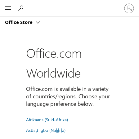
Sign
Microsoft
in
to
Office Store
your
account
Office.com
Worldwide
Office.com is available in a variety
of countries/regions. Choose your
language preference below.
Afrikaans (Suid-Afrika)
Asụsụ Igbo (Naịjịrịa)