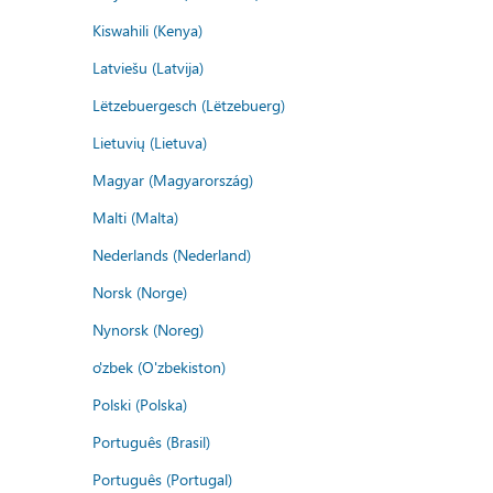
Kiswahili (Kenya)
Latviešu (Latvija)
Lëtzebuergesch (Lëtzebuerg)
Lietuvių (Lietuva)
Magyar (Magyarország)
Malti (Malta)
Nederlands (Nederland)
Norsk (Norge)
Nynorsk (Noreg)
o'zbek (O'zbekiston)
Polski (Polska)
Português (Brasil)
Português (Portugal)