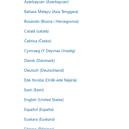
Azərbaycan (Azərbaycan)
Bahasa Melayu (Asia Tenggara)
Bosanski (Bosna i Hercegovina)
Català (català)
Čeština (Česko)
Cymraeg (Y Deyrnas Unedig)
Dansk (Danmark)
Deutsch (Deutschland)
Èdè Yorùbá (Orilẹ̀-èdè Nàìjíríà)
Eesti (Eesti)
English (United States)
Español (España)
Euskara (Euskara)
Filipino (Pilipinas)