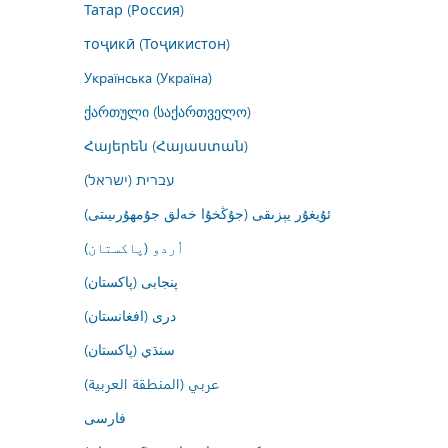
Татар (Россия)
тоҷикӣ (Тоҷикистон)
Українська (Україна)
ქართული (საქართველო)
Հայերեն (Հայաստան)
עברית (ישראל)
ئۇيغۇر يېزىقى (جۇڭخۇا خەلق جۇمھۇرىيىتى)
اُردو (پاکستان)
پنجابی (پاکستان)
درى (افغانستان)
سنڌي (پاکستان)
عربي (المنطقة العربية)
فارسى