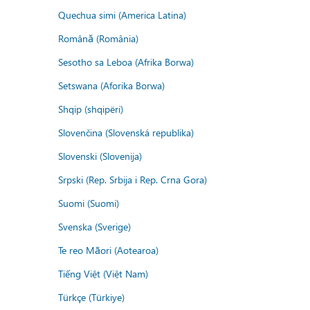
Quechua simi (America Latina)
Română (România)
Sesotho sa Leboa (Afrika Borwa)
Setswana (Aforika Borwa)
Shqip (shqipëri)
Slovenčina (Slovenská republika)
Slovenski (Slovenija)
Srpski (Rep. Srbija i Rep. Crna Gora)
Suomi (Suomi)
Svenska (Sverige)
Te reo Māori (Aotearoa)
Tiếng Việt (Việt Nam)
Türkçe (Türkiye)