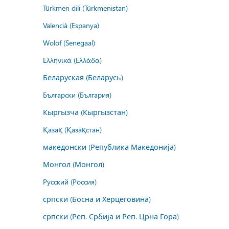
Türkmen dili (Türkmenistan)
Valencià (Espanya)
Wolof (Senegaal)
Ελληνικά (Ελλάδα)
Беларуская (Беларусь)
Български (България)
Кыргызча (Кыргызстан)
Қазақ (Қазақстан)
македонски (Република Македонија)
Монгол (Монгол)
Русский (Россия)
српски (Босна и Херцеговина)
српски (Реп. Србија и Реп. Црна Гора)