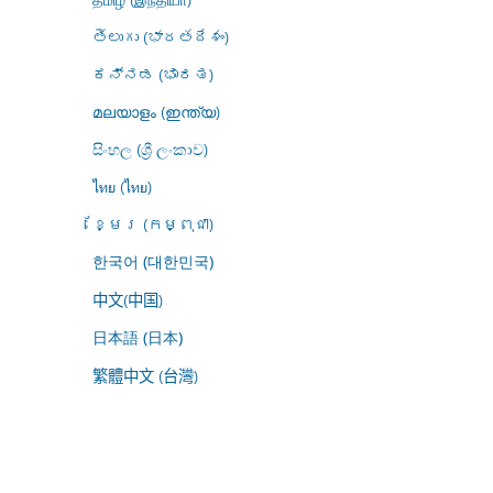
తెలుగు (భారతదేశం)
ಕನ್ನಡ (ಭಾರತ)
മലയാളം (ഇന്ത്യ)
සිංහල (ශ්‍රී ලංකාව)
ไทย (ไทย)
ខ្មែរ (កម្ពុជា)
한국어 (대한민국)
中文(中国)
日本語 (日本)
繁體中文 (台灣)