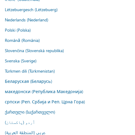
Lëtzebuergesch (Lëtzebuerg)
Nederlands (Nederland)
Polski (Polska)
Română (România)
Slovenčina (Slovenská republika)
Svenska (Sverige)
Türkmen dili (Türkmenistan)
Беларуская (Беларусь)
македонски (Република Македонија)
српски (Реп. Србија и Реп. Црна Гора)
ქართული (საქართველო)
اُردو (پاکستان)
عربي (المنطقة العربية)