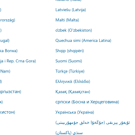
)
Latviešu (Latvija)
rország)
Malti (Malta)
)
o'zbek (O'zbekiston)
ugal)
Quechua simi (America Latina)
ika Borwa)
Shqip (shqipëri)
ija i Rep. Crna Gora)
Suomi (Suomi)
t Nam)
Türkçe (Türkiye)
)
Ελληνικά (Ελλάδα)
ргызстан)
Қазақ (Қазақстан)
я)
српски (Босна и Херцеговина)
кистон)
Українська (Україна)
ئۇيغۇر يېزىقى (جۇڭخۇا خەلق جۇمھۇرىيىتى)
سنڌي (پاکستان)