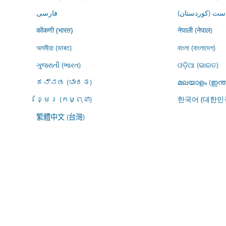
ڕاست (کوردستان
فارسى
नेपाली (नेपाल)
कोंकणी (भारत)
অসমীয়া (ভাৰত)
বাংলা (বাংলাদেশ)
ગુજરાતી (ભારત)
ଓଡ଼ିଆ (ଭାରତ)
ಕನ್ನಡ (ಭಾರತ)
മലയാളം (ഇന്ത
ខ្មែរ (កម្ពុជា)
한국어 (대한민
繁體中文 (台灣)