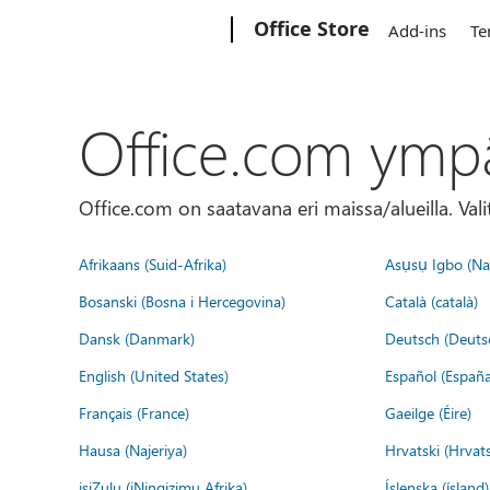
Microsoft
Office Store
Add-ins
Te
Office.com ymp
Office.com on saatavana eri maissa/alueilla. Vali
Afrikaans (Suid-Afrika)
Asụsụ Igbo (Naị
Bosanski (Bosna i Hercegovina)
Català (català)
Dansk (Danmark)
Deutsch (Deuts
English (United States)
Español (España
Français (France)
Gaeilge (Éire)
Hausa (Najeriya)
Hrvatski (Hrvat
isiZulu (iNingizimu Afrika)
Íslenska (ísland)