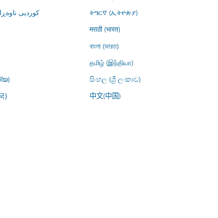
کوردیی ناوە)
ትግርኛ (ኢትዮጵያ)
मराठी (भारत)
বাংলা (ভারত)
தமிழ் (இந்தியா)
്യ)
සිංහල (ශ්‍රී ලංකාව)
中文(中国)
국)