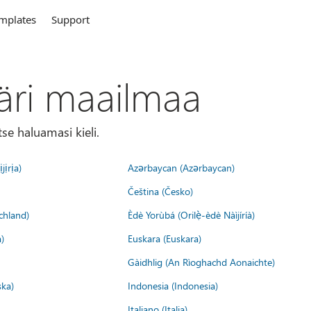
mplates
Support
äri maailmaa
tse haluamasi kieli.
jịrịa)
Azərbaycan (Azərbaycan)
Čeština (Česko)
chland)
Èdè Yorùbá (Orilẹ̀-èdè Nàìjíríà)
)
Euskara (Euskara)
Gàidhlig (An Rìoghachd Aonaichte)
ska)
Indonesia (Indonesia)
Italiano (Italia)