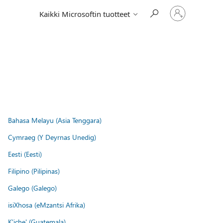
Kirjaudu
Kaikki Microsoftin tuotteet
sisään
tilille
Bahasa Melayu (Asia Tenggara)
Cymraeg (Y Deyrnas Unedig)
Eesti (Eesti)
Filipino (Pilipinas)
Galego (Galego)
isiXhosa (eMzantsi Afrika)
K'iche' (Guatemala)