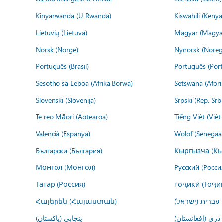
Kinyarwanda (U Rwanda)
Kiswahili (Kenya
Lietuvių (Lietuva)
Magyar (Magya
Norsk (Norge)
Nynorsk (Noreg
Português (Brasil)
Português (Port
Sesotho sa Leboa (Afrika Borwa)
Setswana (Afor
Slovenski (Slovenija)
Srpski (Rep. Srb
Te reo Māori (Aotearoa)
Tiếng Việt (Việ
Valencià (Espanya)
Wolof (Senegaal
Български (България)
Кыргызча (Кы
Монгол (Монгол)
Русский (Росси
Татар (Россия)
тоҷикӣ (Тоҷи
Հայերեն (Հայաստան)
עברית (ישראל)
درى (افغانستان)
پنجابی (پاکستان)