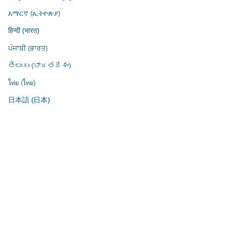
አማርኛ (ኢትዮጵያ)
हिन्दी (भारत)
ਪੰਜਾਬੀ (ਭਾਰਤ)
తెలుగు (భారతదేశం)
ไทย (ไทย)
日本語 (日本)