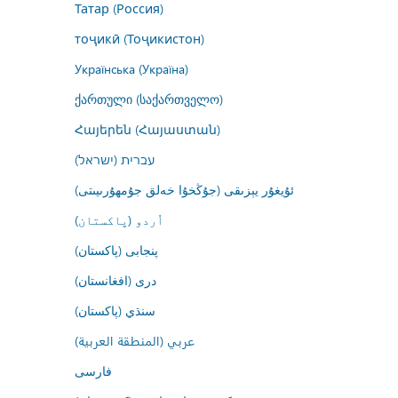
Татар (Россия)
тоҷикӣ (Тоҷикистон)
Українська (Україна)
ქართული (საქართველო)
Հայերեն (Հայաստան)
עברית (ישראל)
ئۇيغۇر يېزىقى (جۇڭخۇا خەلق جۇمھۇرىيىتى)
اُردو (پاکستان)
پنجابی (پاکستان)
درى (افغانستان)
سنڌي (پاکستان)
عربي (المنطقة العربية)
فارسى