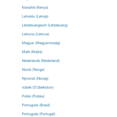
Kiswahili (Kenya)
Latviešu (Latvija)
Lëtzebuergesch (Lëtzebuerg)
Lietuvių (Lietuva)
Magyar (Magyarország)
Malti (Malta)
Nederlands (Nederland)
Norsk (Norge)
Nynorsk (Noreg)
o'zbek (O'zbekiston)
Polski (Polska)
Português (Brasil)
Português (Portugal)