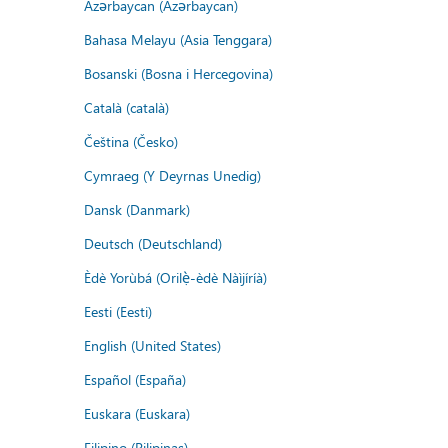
Azərbaycan (Azərbaycan)
Bahasa Melayu (Asia Tenggara)
Bosanski (Bosna i Hercegovina)
Català (català)
Čeština (Česko)
Cymraeg (Y Deyrnas Unedig)
Dansk (Danmark)
Deutsch (Deutschland)
Èdè Yorùbá (Orilẹ̀-èdè Nàìjíríà)
Eesti (Eesti)
English (United States)
Español (España)
Euskara (Euskara)
Filipino (Pilipinas)