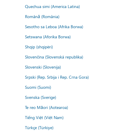
Quechua simi (America Latina)
Română (România)
Sesotho sa Leboa (Afrika Borwa)
Setswana (Aforika Borwa)
Shqip (shqipëri)
Slovenčina (Slovenská republika)
Slovenski (Slovenija)
Srpski (Rep. Srbija i Rep. Crna Gora)
Suomi (Suomi)
Svenska (Sverige)
Te reo Māori (Aotearoa)
Tiếng Việt (Việt Nam)
Türkçe (Türkiye)