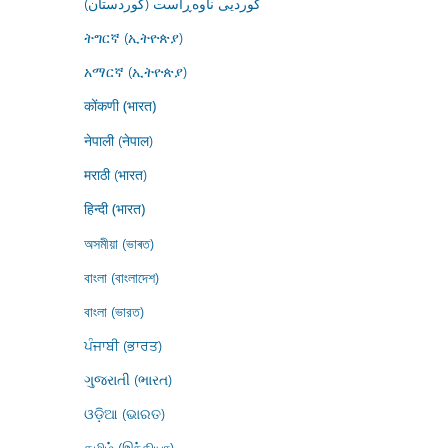
کوردیی ناوەڕاست (کوردستان)
ትግርኛ (ኢትዮጵያ)
አማርኛ (ኢትዮጵያ)
कोंकणी (भारत)
नेपाली (नेपाल)
मराठी (भारत)
हिन्दी (भारत)
অসমীয়া (ভাৰত)
বাংলা (বাংলাদেশ)
বাংলা (ভারত)
ਪੰਜਾਬੀ (ਭਾਰਤ)
ગુજરાતી (ભારત)
ଓଡ଼ିଆ (ଭାରତ)
தமிழ் (இந்தியா)