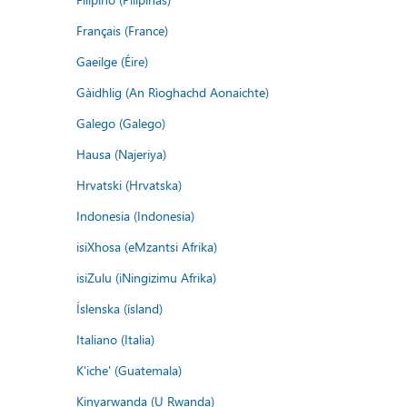
Français (France)
Gaeilge (Éire)
Gàidhlig (An Rìoghachd Aonaichte)
Galego (Galego)
Hausa (Najeriya)
Hrvatski (Hrvatska)
Indonesia (Indonesia)
isiXhosa (eMzantsi Afrika)
isiZulu (iNingizimu Afrika)
Íslenska (ísland)
Italiano (Italia)
K'iche' (Guatemala)
Kinyarwanda (U Rwanda)