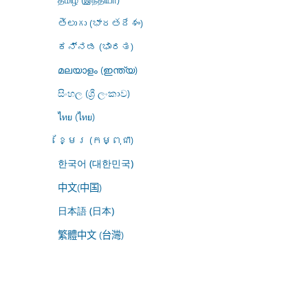
తెలుగు (భారతదేశం)
ಕನ್ನಡ (ಭಾರತ)
മലയാളം (ഇന്ത്യ)
සිංහල (ශ්‍රී ලංකාව)
ไทย (ไทย)
ខ្មែរ (កម្ពុជា)
한국어 (대한민국)
中文(中国)
日本語 (日本)
繁體中文 (台灣)