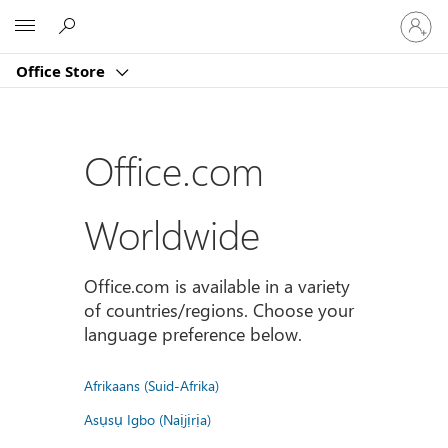
登
Microsoft
入
您
Office Store
的
帳
戶
Office.com
Worldwide
Office.com is available in a variety
of countries/regions. Choose your
language preference below.
Afrikaans (Suid-Afrika)
Asụsụ Igbo (Naịjịrịa)