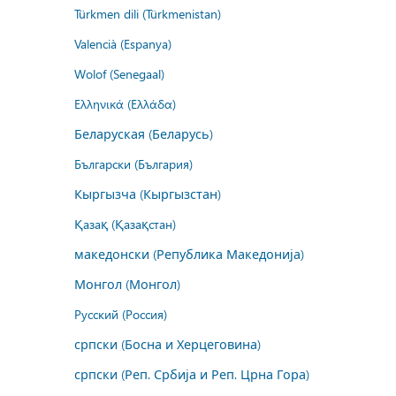
Türkmen dili (Türkmenistan)
Valencià (Espanya)
Wolof (Senegaal)
Ελληνικά (Ελλάδα)
Беларуская (Беларусь)
Български (България)
Кыргызча (Кыргызстан)
Қазақ (Қазақстан)
македонски (Република Македонија)
Монгол (Монгол)
Русский (Россия)
српски (Босна и Херцеговина)
српски (Реп. Србија и Реп. Црна Гора)