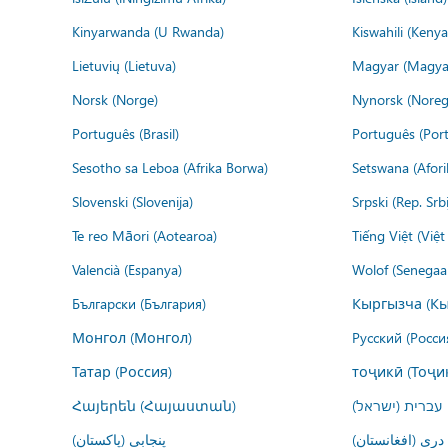
Kinyarwanda (U Rwanda)
Kiswahili (Kenya
Lietuvių (Lietuva)
Magyar (Magya
Norsk (Norge)
Nynorsk (Noreg
Português (Brasil)
Português (Port
Sesotho sa Leboa (Afrika Borwa)
Setswana (Afor
Slovenski (Slovenija)
Srpski (Rep. Srb
Te reo Māori (Aotearoa)
Tiếng Việt (Việ
Valencià (Espanya)
Wolof (Senegaal
Български (България)
Кыргызча (Кы
Монгол (Монгол)
Русский (Росси
Татар (Россия)
тоҷикӣ (Тоҷи
Հայերեն (Հայաստան)
עברית (ישראל)
درى (افغانستان)
پنجابی (پاکستان)