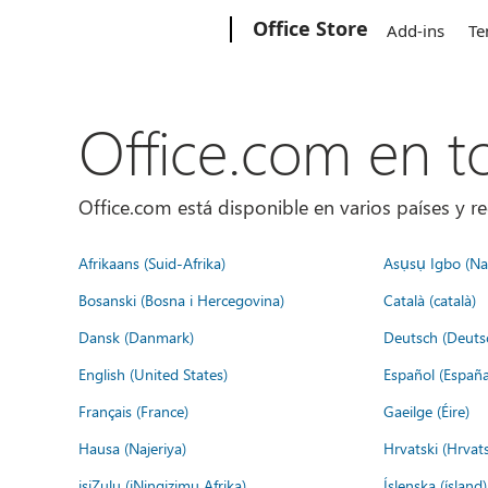
Microsoft
Office Store
Add-ins
Te
Office.com en 
Office.com está disponible en varios países y re
Afrikaans (Suid-Afrika)
Asụsụ Igbo (Naị
Bosanski (Bosna i Hercegovina)
Català (català)
Dansk (Danmark)
Deutsch (Deuts
English (United States)
Español (España
Français (France)
Gaeilge (Éire)
Hausa (Najeriya)
Hrvatski (Hrvat
isiZulu (iNingizimu Afrika)
Íslenska (ísland)