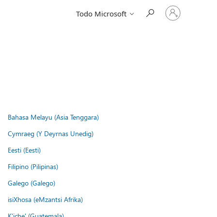
Iniciar
Todo Microsoft
sesión
en
tu
cuenta
Bahasa Melayu (Asia Tenggara)
Cymraeg (Y Deyrnas Unedig)
Eesti (Eesti)
Filipino (Pilipinas)
Galego (Galego)
isiXhosa (eMzantsi Afrika)
K'iche' (Guatemala)