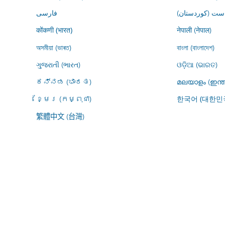
ڕاست (کوردستان
فارسى
नेपाली (नेपाल)
कोंकणी (भारत)
অসমীয়া (ভাৰত)
বাংলা (বাংলাদেশ)
ગુજરાતી (ભારત)
ଓଡ଼ିଆ (ଭାରତ)
ಕನ್ನಡ (ಭಾರತ)
മലയാളം (ഇന്ത
ខ្មែរ (កម្ពុជា)
한국어 (대한민
繁體中文 (台灣)