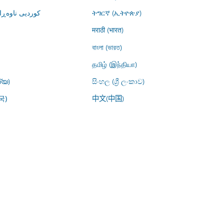
کوردیی ناوە)
ትግርኛ (ኢትዮጵያ)
मराठी (भारत)
বাংলা (ভারত)
தமிழ் (இந்தியா)
്യ)
සිංහල (ශ්‍රී ලංකාව)
中文(中国)
국)