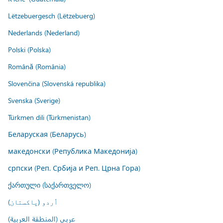
Lëtzebuergesch (Lëtzebuerg)
Nederlands (Nederland)
Polski (Polska)
Română (România)
Slovenčina (Slovenská republika)
Svenska (Sverige)
Türkmen dili (Türkmenistan)
Беларуская (Беларусь)
македонски (Република Македонија)
српски (Реп. Србија и Реп. Црна Гора)
ქართული (საქართველო)
اُردو (پاکستان)
عربي (المنطقة العربية)