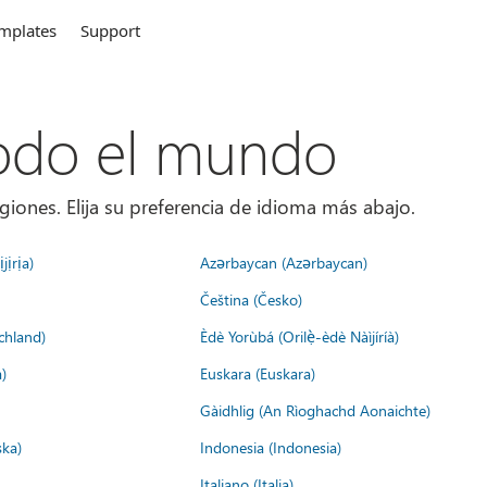
mplates
Support
todo el mundo
giones. Elija su preferencia de idioma más abajo.
jịrịa)
Azərbaycan (Azərbaycan)
Čeština (Česko)
chland)
Èdè Yorùbá (Orilẹ̀-èdè Nàìjíríà)
)
Euskara (Euskara)
Gàidhlig (An Rìoghachd Aonaichte)
ska)
Indonesia (Indonesia)
Italiano (Italia)