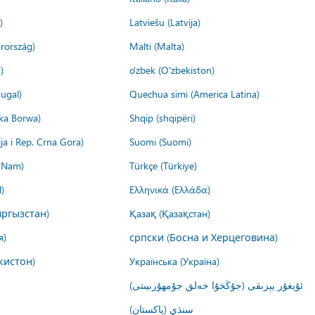
)
Latviešu (Latvija)
rország)
Malti (Malta)
)
o'zbek (O'zbekiston)
ugal)
Quechua simi (America Latina)
ika Borwa)
Shqip (shqipëri)
ija i Rep. Crna Gora)
Suomi (Suomi)
t Nam)
Türkçe (Türkiye)
)
Ελληνικά (Ελλάδα)
ргызстан)
Қазақ (Қазақстан)
я)
српски (Босна и Херцеговина)
кистон)
Українська (Україна)
ئۇيغۇر يېزىقى (جۇڭخۇا خەلق جۇمھۇرىيىتى)
سنڌي (پاکستان)