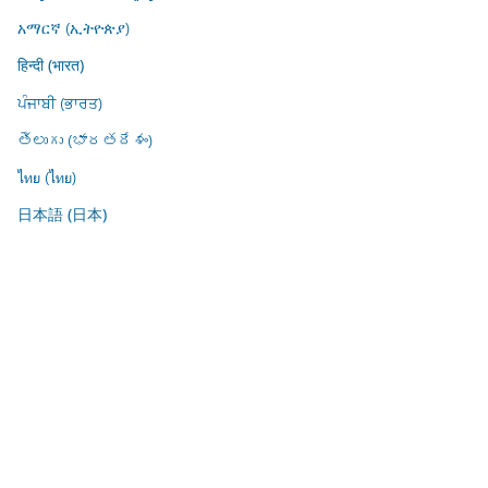
አማርኛ (ኢትዮጵያ)
हिन्दी (भारत)
ਪੰਜਾਬੀ (ਭਾਰਤ)
తెలుగు (భారతదేశం)
ไทย (ไทย)
日本語 (日本)