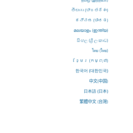
తెలుగు (భారతదేశం)
ಕನ್ನಡ (ಭಾರತ)
മലയാളം (ഇന്ത്യ)
සිංහල (ශ්‍රී ලංකාව)
ไทย (ไทย)
ខ្មែរ (កម្ពុជា)
한국어 (대한민국)
中文(中国)
日本語 (日本)
繁體中文 (台灣)