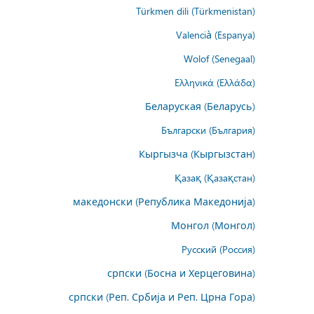
Türkmen dili (Türkmenistan)
Valencià (Espanya)
Wolof (Senegaal)
Ελληνικά (Ελλάδα)
Беларуская (Беларусь)
Български (България)
Кыргызча (Кыргызстан)
Қазақ (Қазақстан)
македонски (Република Македонија)
Монгол (Монгол)
Русский (Россия)
српски (Босна и Херцеговина)
српски (Реп. Србија и Реп. Црна Гора)