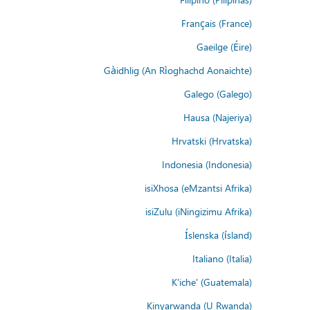
Français (France)
Gaeilge (Éire)
Gàidhlig (An Rìoghachd Aonaichte)
Galego (Galego)
Hausa (Najeriya)
Hrvatski (Hrvatska)
Indonesia (Indonesia)
isiXhosa (eMzantsi Afrika)
isiZulu (iNingizimu Afrika)
Íslenska (ísland)
Italiano (Italia)
K'iche' (Guatemala)
Kinyarwanda (U Rwanda)