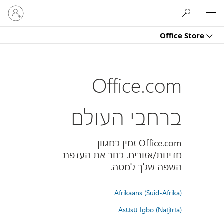
היכנס
Microsoft
לחשבון
שלך
Office Store
Office.com
ברחבי העולם
Office.com זמין במגוון
מדינות/אזורים. בחר את העדפת
השפה שלך למטה.
Afrikaans (Suid-Afrika)
Asụsụ Igbo (Naịjịrịa)