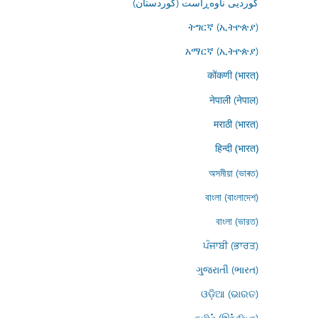
کوردیی ناوەڕاست (کوردستان)
ትግርኛ (ኢትዮጵያ)
አማርኛ (ኢትዮጵያ)
कोंकणी (भारत)
नेपाली (नेपाल)
मराठी (भारत)
हिन्दी (भारत)
অসমীয়া (ভাৰত)
বাংলা (বাংলাদেশ)
বাংলা (ভারত)
ਪੰਜਾਬੀ (ਭਾਰਤ)
ગુજરાતી (ભારત)
ଓଡ଼ିଆ (ଭାରତ)
தமிழ் (இந்தியா)