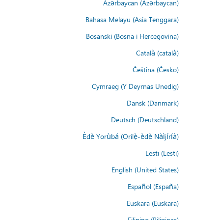
Azərbaycan (Azərbaycan)
Bahasa Melayu (Asia Tenggara)
Bosanski (Bosna i Hercegovina)
Català (català)
Čeština (Česko)
Cymraeg (Y Deyrnas Unedig)
Dansk (Danmark)
Deutsch (Deutschland)
Èdè Yorùbá (Orilẹ̀-èdè Nàìjíríà)
Eesti (Eesti)
English (United States)
Español (España)
Euskara (Euskara)
Filipino (Pilipinas)