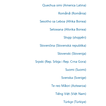
Quechua simi (America Latina)
Română (România)
Sesotho sa Leboa (Afrika Borwa)
Setswana (Aforika Borwa)
Shqip (shqipëri)
Slovenčina (Slovenská republika)
Slovenski (Slovenija)
Srpski (Rep. Srbija i Rep. Crna Gora)
Suomi (Suomi)
Svenska (Sverige)
Te reo Māori (Aotearoa)
Tiếng Việt (Việt Nam)
Türkçe (Türkiye)