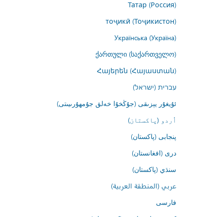
Татар (Россия)
тоҷикӣ (Тоҷикистон)
Українська (Україна)
ქართული (საქართველო)
Հայերեն (Հայաստան)
עברית (ישראל)
ئۇيغۇر يېزىقى (جۇڭخۇا خەلق جۇمھۇرىيىتى)
اُردو (پاکستان)
پنجابی (پاکستان)
درى (افغانستان)
سنڌي (پاکستان)
عربي (المنطقة العربية)
فارسى