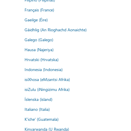
Français (France)
Gaeilge (Éire)
Gàidhlig (An Rìoghachd Aonaichte)
Galego (Galego)
Hausa (Najeriya)
Hrvatski (Hrvatska)
Indonesia (Indonesia)
isiXhosa (eMzantsi Afrika)
isiZulu (iNingizimu Afrika)
Íslenska (ísland)
Italiano (Italia)
K'iche' (Guatemala)
Kinyarwanda (U Rwanda)