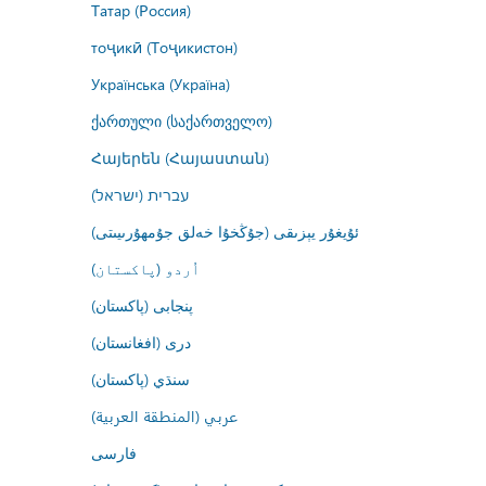
Татар (Россия)
тоҷикӣ (Тоҷикистон)
Українська (Україна)
ქართული (საქართველო)
Հայերեն (Հայաստան)
עברית (ישראל)
ئۇيغۇر يېزىقى (جۇڭخۇا خەلق جۇمھۇرىيىتى)
اُردو (پاکستان)
پنجابی (پاکستان)
درى (افغانستان)
سنڌي (پاکستان)
عربي (المنطقة العربية)
فارسى