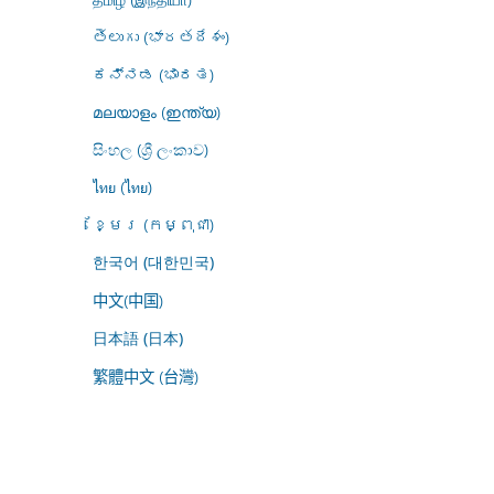
తెలుగు (భారతదేశం)
ಕನ್ನಡ (ಭಾರತ)
മലയാളം (ഇന്ത്യ)
සිංහල (ශ්‍රී ලංකාව)
ไทย (ไทย)
ខ្មែរ (កម្ពុជា)
한국어 (대한민국)
中文(中国)
日本語 (日本)
繁體中文 (台灣)