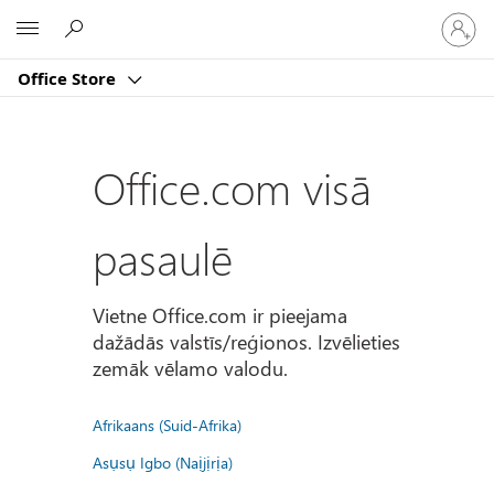
Pierakst
Microsoft
savā
kontā
Office Store
Office.com visā
pasaulē
Vietne Office.com ir pieejama
dažādās valstīs/reģionos. Izvēlieties
zemāk vēlamo valodu.
Afrikaans (Suid-Afrika)
Asụsụ Igbo (Naịjịrịa)