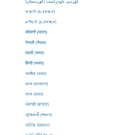
کوردیی ناوەڕاست (کوردستان)
ትግርኛ (ኢትዮጵያ)
አማርኛ (ኢትዮጵያ)
कोंकणी (भारत)
नेपाली (नेपाल)
मराठी (भारत)
हिन्दी (भारत)
অসমীয়া (ভাৰত)
বাংলা (বাংলাদেশ)
বাংলা (ভারত)
ਪੰਜਾਬੀ (ਭਾਰਤ)
ગુજરાતી (ભારત)
ଓଡ଼ିଆ (ଭାରତ)
தமிழ் (இந்தியா)