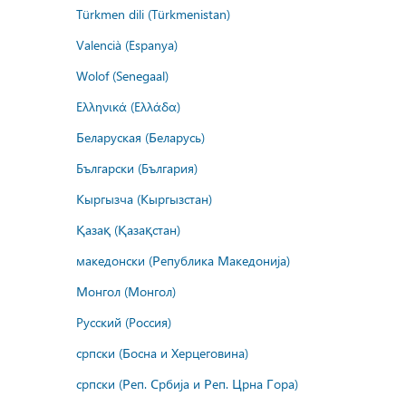
Türkmen dili (Türkmenistan)
Valencià (Espanya)
Wolof (Senegaal)
Ελληνικά (Ελλάδα)
Беларуская (Беларусь)
Български (България)
Кыргызча (Кыргызстан)
Қазақ (Қазақстан)
македонски (Република Македонија)
Монгол (Монгол)
Русский (Россия)
српски (Босна и Херцеговина)
српски (Реп. Србија и Реп. Црна Гора)