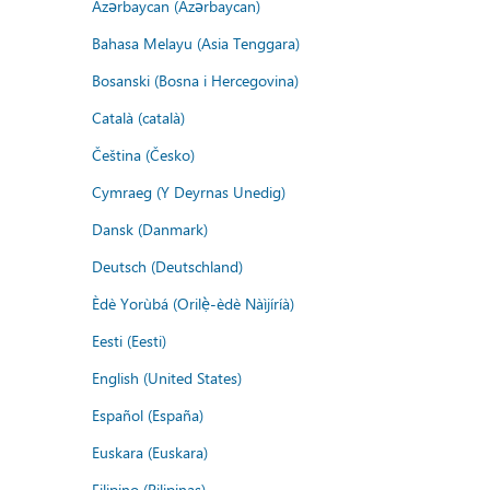
Azərbaycan (Azərbaycan)
Bahasa Melayu (Asia Tenggara)
Bosanski (Bosna i Hercegovina)
Català (català)
Čeština (Česko)
Cymraeg (Y Deyrnas Unedig)
Dansk (Danmark)
Deutsch (Deutschland)
Èdè Yorùbá (Orilẹ̀-èdè Nàìjíríà)
Eesti (Eesti)
English (United States)
Español (España)
Euskara (Euskara)
Filipino (Pilipinas)