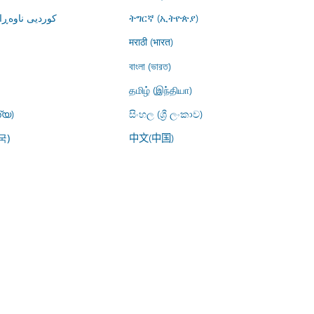
کوردیی ناوە)
ትግርኛ (ኢትዮጵያ)
मराठी (भारत)
বাংলা (ভারত)
தமிழ் (இந்தியா)
്യ)
සිංහල (ශ්‍රී ලංකාව)
中文(中国)
국)