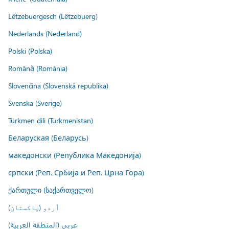
Lëtzebuergesch (Lëtzebuerg)
Nederlands (Nederland)
Polski (Polska)
Română (România)
Slovenčina (Slovenská republika)
Svenska (Sverige)
Türkmen dili (Türkmenistan)
Беларуская (Беларусь)
македонски (Република Македонија)
српски (Реп. Србија и Реп. Црна Гора)
ქართული (საქართველო)
اُردو (پاکستان)
عربي (المنطقة العربية)