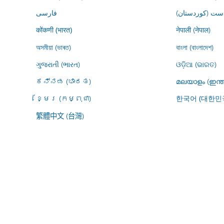
ڕاست (کوردستان
فارسى
नेपाली (नेपाल)
कोंकणी (भारत)
অসমীয়া (ভাৰত)
বাংলা (বাংলাদেশ)
ગુજરાતી (ભારત)
ଓଡ଼ିଆ (ଭାରତ)
ಕನ್ನಡ (ಭಾರತ)
മലയാളം (ഇന്ത
ខ្មែរ (កម្ពុជា)
한국어 (대한민
繁體中文 (台灣)