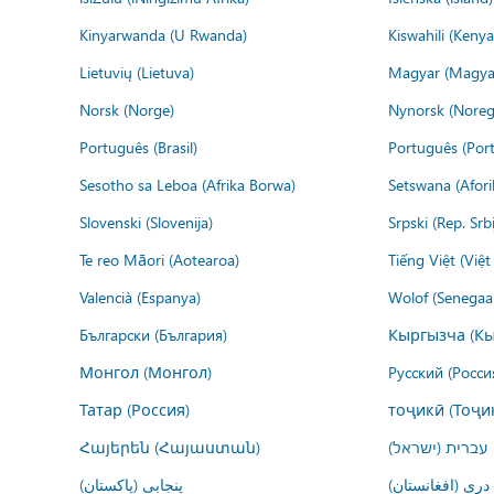
Kinyarwanda (U Rwanda)
Kiswahili (Kenya
Lietuvių (Lietuva)
Magyar (Magya
Norsk (Norge)
Nynorsk (Noreg
Português (Brasil)
Português (Port
Sesotho sa Leboa (Afrika Borwa)
Setswana (Afor
Slovenski (Slovenija)
Srpski (Rep. Srb
Te reo Māori (Aotearoa)
Tiếng Việt (Việ
Valencià (Espanya)
Wolof (Senegaal
Български (България)
Кыргызча (Кы
Монгол (Монгол)
Русский (Росси
Татар (Россия)
тоҷикӣ (Тоҷи
Հայերեն (Հայաստան)
עברית (ישראל)
درى (افغانستان)
پنجابی (پاکستان)