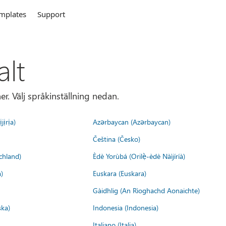
mplates
Support
alt
r. Välj språkinställning nedan.
jịrịa)
Azərbaycan (Azərbaycan)
Čeština (Česko)
chland)
Èdè Yorùbá (Orilẹ̀-èdè Nàìjíríà)
)
Euskara (Euskara)
Gàidhlig (An Rìoghachd Aonaichte)
ska)
Indonesia (Indonesia)
Italiano (Italia)