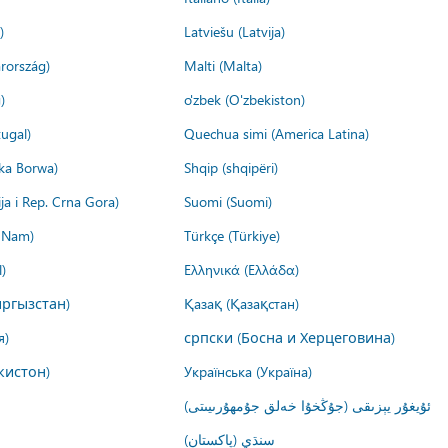
)
Latviešu (Latvija)
rország)
Malti (Malta)
)
o'zbek (O'zbekiston)
ugal)
Quechua simi (America Latina)
ika Borwa)
Shqip (shqipëri)
ija i Rep. Crna Gora)
Suomi (Suomi)
t Nam)
Türkçe (Türkiye)
)
Ελληνικά (Ελλάδα)
ргызстан)
Қазақ (Қазақстан)
я)
српски (Босна и Херцеговина)
кистон)
Українська (Україна)
ئۇيغۇر يېزىقى (جۇڭخۇا خەلق جۇمھۇرىيىتى)
سنڌي (پاکستان)