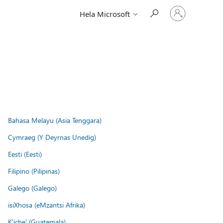
Logga
Hela Microsoft
in
på
ditt
konto
Bahasa Melayu (Asia Tenggara)
Cymraeg (Y Deyrnas Unedig)
Eesti (Eesti)
Filipino (Pilipinas)
Galego (Galego)
isiXhosa (eMzantsi Afrika)
K'iche' (Guatemala)