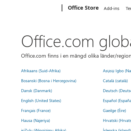
Microsoft
Office Store
Add-ins
Te
Office.com glob
Office.com finns i en mängd olika länder/regione
Afrikaans (Suid-Afrika)
Asụsụ Igbo (Naị
Bosanski (Bosna i Hercegovina)
Català (català)
Dansk (Danmark)
Deutsch (Deuts
English (United States)
Español (España
Français (France)
Gaeilge (Éire)
Hausa (Najeriya)
Hrvatski (Hrvat
isiZulu (iNingizimu Afrika)
Íslenska (ísland)