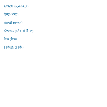
አማርኛ (ኢትዮጵያ)
हिन्दी (भारत)
ਪੰਜਾਬੀ (ਭਾਰਤ)
తెలుగు (భారతదేశం)
ไทย (ไทย)
日本語 (日本)