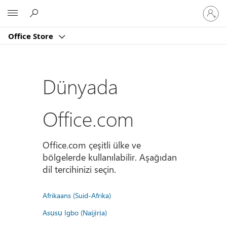
Hesabın
Microsoft
oturum
açın
Office Store
Dünyada
Office.com
Office.com çeşitli ülke ve
bölgelerde kullanılabilir. Aşağıdan
dil tercihinizi seçin.
Afrikaans (Suid-Afrika)
Asụsụ Igbo (Naịjịrịa)