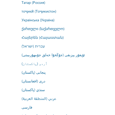
Татар (Россия)
тоҷикӣ (Тоҷикистон)
Українська (Україна)
ქართული (საქართველო)
Հայերեն (Հայաստան)
עברית (ישראל)
ئۇيغۇر يېزىقى (جۇڭخۇا خەلق جۇمھۇرىيىتى)
اُردو (پاکستان)
پنجابی (پاکستان)
درى (افغانستان)
سنڌي (پاکستان)
عربي (المنطقة العربية)
فارسى