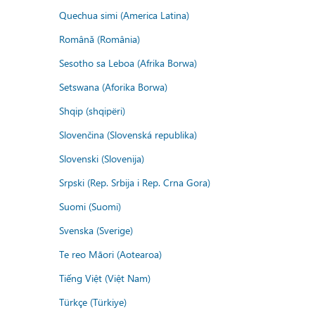
Quechua simi (America Latina)
Română (România)
Sesotho sa Leboa (Afrika Borwa)
Setswana (Aforika Borwa)
Shqip (shqipëri)
Slovenčina (Slovenská republika)
Slovenski (Slovenija)
Srpski (Rep. Srbija i Rep. Crna Gora)
Suomi (Suomi)
Svenska (Sverige)
Te reo Māori (Aotearoa)
Tiếng Việt (Việt Nam)
Türkçe (Türkiye)