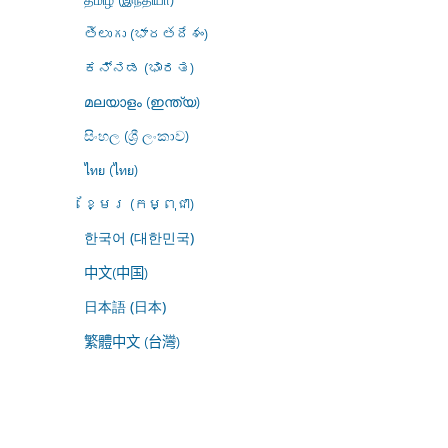
తెలుగు (భారతదేశం)
ಕನ್ನಡ (ಭಾರತ)
മലയാളം (ഇന്ത്യ)
සිංහල (ශ්‍රී ලංකාව)
ไทย (ไทย)
ខ្មែរ (កម្ពុជា)
한국어 (대한민국)
中文(中国)
日本語 (日本)
繁體中文 (台灣)