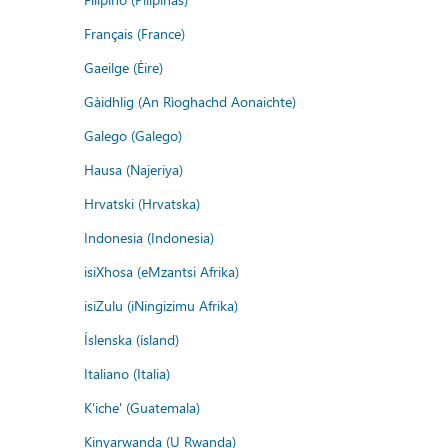
Français (France)
Gaeilge (Éire)
Gàidhlig (An Rìoghachd Aonaichte)
Galego (Galego)
Hausa (Najeriya)
Hrvatski (Hrvatska)
Indonesia (Indonesia)
isiXhosa (eMzantsi Afrika)
isiZulu (iNingizimu Afrika)
Íslenska (ísland)
Italiano (Italia)
K'iche' (Guatemala)
Kinyarwanda (U Rwanda)