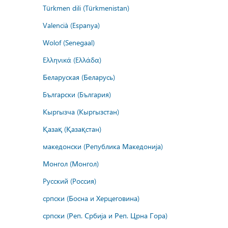
Türkmen dili (Türkmenistan)
Valencià (Espanya)
Wolof (Senegaal)
Ελληνικά (Ελλάδα)
Беларуская (Беларусь)
Български (България)
Кыргызча (Кыргызстан)
Қазақ (Қазақстан)
македонски (Република Македонија)
Монгол (Монгол)
Русский (Россия)
српски (Босна и Херцеговина)
српски (Реп. Србија и Реп. Црна Гора)