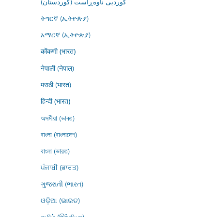
کوردیی ناوەڕاست (کوردستان)
ትግርኛ (ኢትዮጵያ)
አማርኛ (ኢትዮጵያ)
कोंकणी (भारत)
नेपाली (नेपाल)
मराठी (भारत)
हिन्दी (भारत)
অসমীয়া (ভাৰত)
বাংলা (বাংলাদেশ)
বাংলা (ভারত)
ਪੰਜਾਬੀ (ਭਾਰਤ)
ગુજરાતી (ભારત)
ଓଡ଼ିଆ (ଭାରତ)
தமிழ் (இந்தியா)