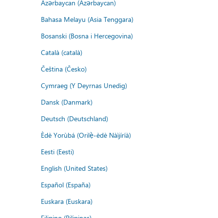
Azərbaycan (Azərbaycan)
Bahasa Melayu (Asia Tenggara)
Bosanski (Bosna i Hercegovina)
Català (català)
Čeština (Česko)
Cymraeg (Y Deyrnas Unedig)
Dansk (Danmark)
Deutsch (Deutschland)
Èdè Yorùbá (Orilẹ̀-èdè Nàìjíríà)
Eesti (Eesti)
English (United States)
Español (España)
Euskara (Euskara)
Filipino (Pilipinas)