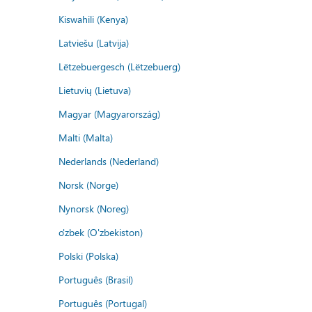
Kiswahili (Kenya)
Latviešu (Latvija)
Lëtzebuergesch (Lëtzebuerg)
Lietuvių (Lietuva)
Magyar (Magyarország)
Malti (Malta)
Nederlands (Nederland)
Norsk (Norge)
Nynorsk (Noreg)
o'zbek (O'zbekiston)
Polski (Polska)
Português (Brasil)
Português (Portugal)