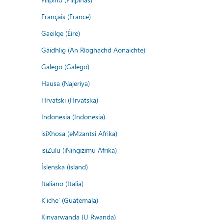
Français (France)
Gaeilge (Éire)
Gàidhlig (An Rìoghachd Aonaichte)
Galego (Galego)
Hausa (Najeriya)
Hrvatski (Hrvatska)
Indonesia (Indonesia)
isiXhosa (eMzantsi Afrika)
isiZulu (iNingizimu Afrika)
Íslenska (ísland)
Italiano (Italia)
K'iche' (Guatemala)
Kinyarwanda (U Rwanda)