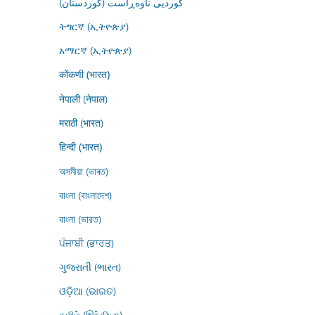
کوردیی ناوەڕاست (کوردستان)
ትግርኛ (ኢትዮጵያ)
አማርኛ (ኢትዮጵያ)
कोंकणी (भारत)
नेपाली (नेपाल)
मराठी (भारत)
हिन्दी (भारत)
অসমীয়া (ভাৰত)
বাংলা (বাংলাদেশ)
বাংলা (ভারত)
ਪੰਜਾਬੀ (ਭਾਰਤ)
ગુજરાતી (ભારત)
ଓଡ଼ିଆ (ଭାରତ)
தமிழ் (இந்தியா)