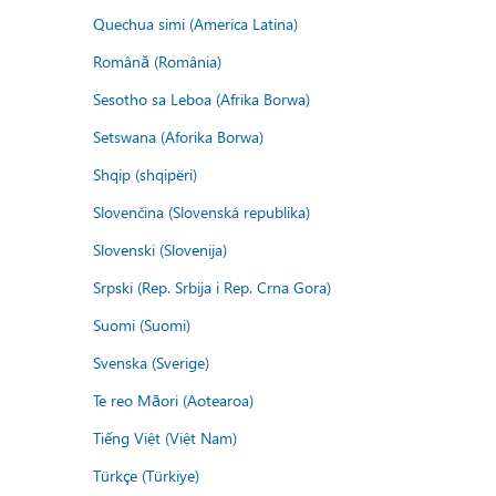
Quechua simi (America Latina)
Română (România)
Sesotho sa Leboa (Afrika Borwa)
Setswana (Aforika Borwa)
Shqip (shqipëri)
Slovenčina (Slovenská republika)
Slovenski (Slovenija)
Srpski (Rep. Srbija i Rep. Crna Gora)
Suomi (Suomi)
Svenska (Sverige)
Te reo Māori (Aotearoa)
Tiếng Việt (Việt Nam)
Türkçe (Türkiye)