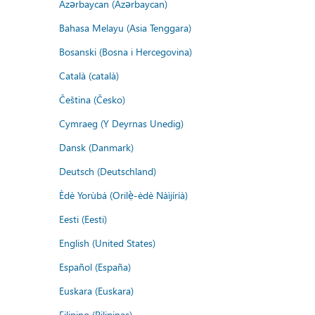
Azərbaycan (Azərbaycan)
Bahasa Melayu (Asia Tenggara)
Bosanski (Bosna i Hercegovina)
Català (català)
Čeština (Česko)
Cymraeg (Y Deyrnas Unedig)
Dansk (Danmark)
Deutsch (Deutschland)
Èdè Yorùbá (Orilẹ̀-èdè Nàìjíríà)
Eesti (Eesti)
English (United States)
Español (España)
Euskara (Euskara)
Filipino (Pilipinas)