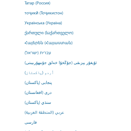
Татар (Россия)
тоҷикӣ (Тоҷикистон)
Українська (Україна)
ქართული (საქართველო)
Հայերեն (Հայաստան)
עברית (ישראל)
ئۇيغۇر يېزىقى (جۇڭخۇا خەلق جۇمھۇرىيىتى)
اُردو (پاکستان)
پنجابی (پاکستان)
درى (افغانستان)
سنڌي (پاکستان)
عربي (المنطقة العربية)
فارسى