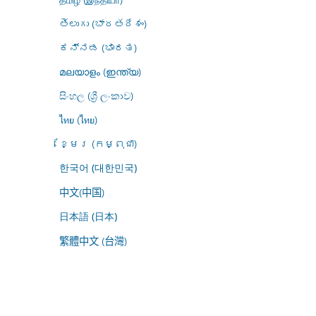
తెలుగు (భారతదేశం)
ಕನ್ನಡ (ಭಾರತ)
മലയാളം (ഇന്ത്യ)
සිංහල (ශ්‍රී ලංකාව)
ไทย (ไทย)
ខ្មែរ (កម្ពុជា)
한국어 (대한민국)
中文(中国)
日本語 (日本)
繁體中文 (台灣)