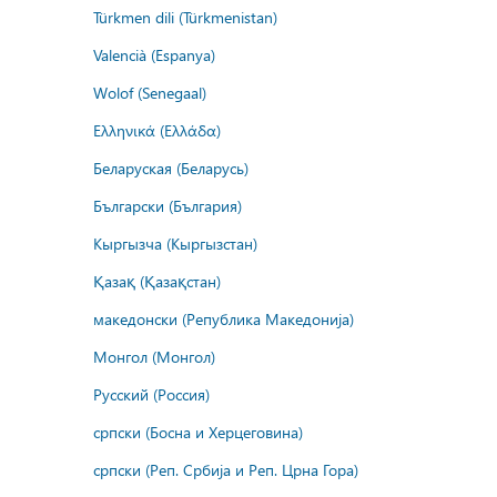
Türkmen dili (Türkmenistan)
Valencià (Espanya)
Wolof (Senegaal)
Ελληνικά (Ελλάδα)
Беларуская (Беларусь)
Български (България)
Кыргызча (Кыргызстан)
Қазақ (Қазақстан)
македонски (Република Македонија)
Монгол (Монгол)
Русский (Россия)
српски (Босна и Херцеговина)
српски (Реп. Србија и Реп. Црна Гора)