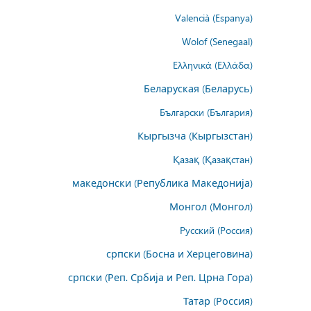
Valencià (Espanya)
Wolof (Senegaal)
Ελληνικά (Ελλάδα)
Беларуская (Беларусь)
Български (България)
Кыргызча (Кыргызстан)
Қазақ (Қазақстан)
македонски (Република Македонија)
Монгол (Монгол)
Русский (Россия)
српски (Босна и Херцеговина)
српски (Реп. Србија и Реп. Црна Гора)
Татар (Россия)