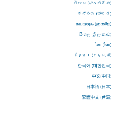
తెలుగు (భారతదేశం)
ಕನ್ನಡ (ಭಾರತ)
മലയാളം (ഇന്ത്യ)
සිංහල (ශ්‍රී ලංකාව)
ไทย (ไทย)
ខ្មែរ (កម្ពុជា)
한국어 (대한민국)
中文(中国)
日本語 (日本)
繁體中文 (台灣)