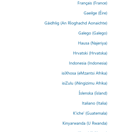
Français (France)
Gaeilge (Éire)
Gàidhlig (An Rìoghachd Aonaichte)
Galego (Galego)
Hausa (Najeriya)
Hrvatski (Hrvatska)
Indonesia (Indonesia)
isiXhosa (eMzantsi Afrika)
isiZulu (iNingizimu Afrika)
Íslenska (ísland)
Italiano (Italia)
K'iche' (Guatemala)
Kinyarwanda (U Rwanda)