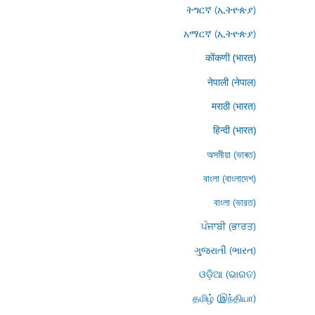
ትግርኛ (ኢትዮጵያ)
አማርኛ (ኢትዮጵያ)
कोंकणी (भारत)
नेपाली (नेपाल)
मराठी (भारत)
हिन्दी (भारत)
অসমীয়া (ভাৰত)
বাংলা (বাংলাদেশ)
বাংলা (ভারত)
ਪੰਜਾਬੀ (ਭਾਰਤ)
ગુજરાતી (ભારત)
ଓଡ଼ିଆ (ଭାରତ)
தமிழ் (இந்தியா)