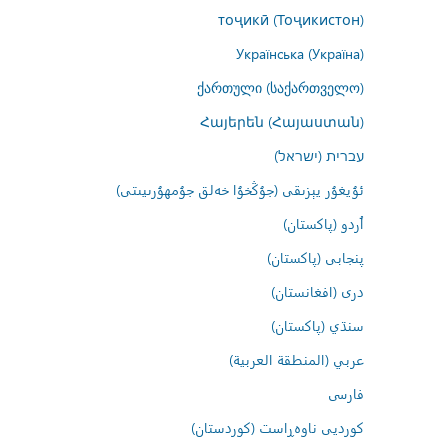
тоҷикӣ (Тоҷикистон)
Українська (Україна)
ქართული (საქართველო)
Հայերեն (Հայաստան)
עברית (ישראל)
ئۇيغۇر يېزىقى (جۇڭخۇا خەلق جۇمھۇرىيىتى)
اُردو (پاکستان)
پنجابی (پاکستان)
درى (افغانستان)
سنڌي (پاکستان)
عربي (المنطقة العربية)
فارسى
کوردیی ناوەڕاست (کوردستان)