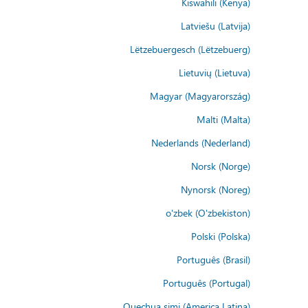
Kiswahili (Kenya)
Latviešu (Latvija)
Lëtzebuergesch (Lëtzebuerg)
Lietuvių (Lietuva)
Magyar (Magyarország)
Malti (Malta)
Nederlands (Nederland)
Norsk (Norge)
Nynorsk (Noreg)
o'zbek (O'zbekiston)
Polski (Polska)
Português (Brasil)
Português (Portugal)
Quechua simi (America Latina)