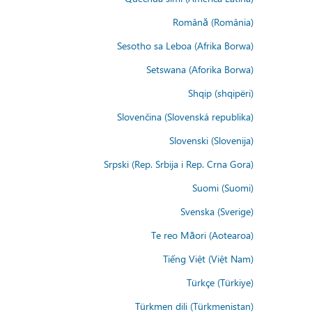
Română (România)
Sesotho sa Leboa (Afrika Borwa)
Setswana (Aforika Borwa)
Shqip (shqipëri)
Slovenčina (Slovenská republika)
Slovenski (Slovenija)
Srpski (Rep. Srbija i Rep. Crna Gora)
Suomi (Suomi)
Svenska (Sverige)
Te reo Māori (Aotearoa)
Tiếng Việt (Việt Nam)
Türkçe (Türkiye)
Türkmen dili (Türkmenistan)