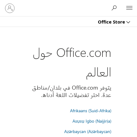
تسجيل
Microsoft
الدخول
إلى
Office Store
حسابك
Office.com حول
العالم
يتوفر Office.com في بلدان/مناطق
عدة. اختر تفضيلات اللغة أدناه.
Afrikaans (Suid-Afrika)
Asụsụ Igbo (Naịjịrịa)
Azərbaycan (Azərbaycan)