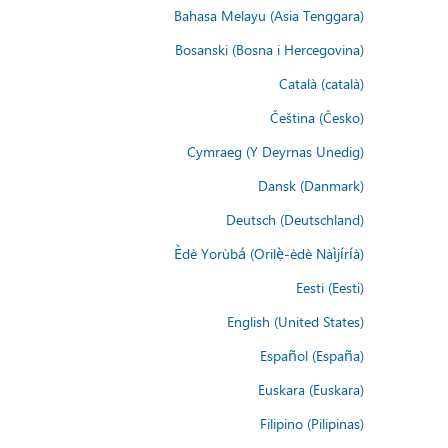
Bahasa Melayu (Asia Tenggara)
Bosanski (Bosna i Hercegovina)
Català (català)
Čeština (Česko)
Cymraeg (Y Deyrnas Unedig)
Dansk (Danmark)
Deutsch (Deutschland)
Èdè Yorùbá (Orilẹ̀-èdè Nàìjíríà)
Eesti (Eesti)
English (United States)
Español (España)
Euskara (Euskara)
Filipino (Pilipinas)