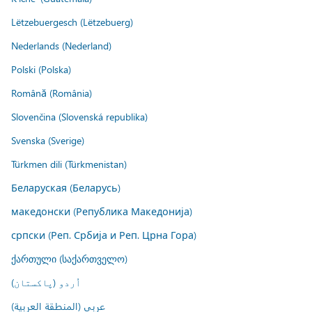
Lëtzebuergesch (Lëtzebuerg)
Nederlands (Nederland)
Polski (Polska)
Română (România)
Slovenčina (Slovenská republika)
Svenska (Sverige)
Türkmen dili (Türkmenistan)
Беларуская (Беларусь)
македонски (Република Македонија)
српски (Реп. Србија и Реп. Црна Гора)
ქართული (საქართველო)
اُردو (پاکستان)
عربي (المنطقة العربية)