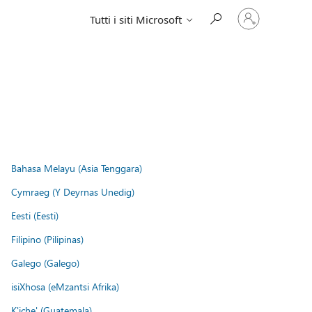
Accedi
Tutti i siti Microsoft
con
il
tuo
account
Bahasa Melayu (Asia Tenggara)
Cymraeg (Y Deyrnas Unedig)
Eesti (Eesti)
Filipino (Pilipinas)
Galego (Galego)
isiXhosa (eMzantsi Afrika)
K'iche' (Guatemala)