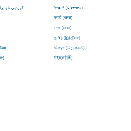
کوردیی ناوە)
ትግርኛ (ኢትዮጵያ)
मराठी (भारत)
বাংলা (ভারত)
தமிழ் (இந்தியா)
്യ)
සිංහල (ශ්‍රී ලංකාව)
中文(中国)
국)