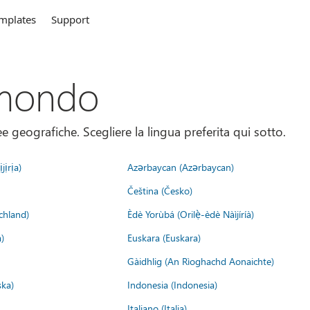
mplates
Support
 mondo
 geografiche. Scegliere la lingua preferita qui sotto.
jịrịa)
Azərbaycan (Azərbaycan)
Čeština (Česko)
chland)
Èdè Yorùbá (Orilẹ̀-èdè Nàìjíríà)
)
Euskara (Euskara)
Gàidhlig (An Rìoghachd Aonaichte)
ska)
Indonesia (Indonesia)
Italiano (Italia)