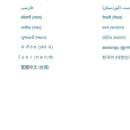
ڕاست (کوردستان
فارسى
नेपाली (नेपाल)
कोंकणी (भारत)
অসমীয়া (ভাৰত)
বাংলা (বাংলাদেশ)
ગુજરાતી (ભારત)
ଓଡ଼ିଆ (ଭାରତ)
ಕನ್ನಡ (ಭಾರತ)
മലയാളം (ഇന്ത
ខ្មែរ (កម្ពុជា)
한국어 (대한민
繁體中文 (台灣)