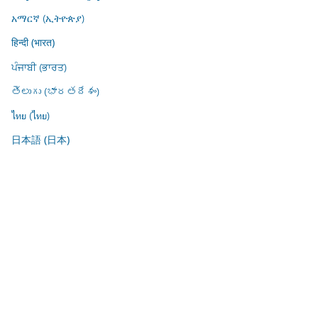
አማርኛ (ኢትዮጵያ)
हिन्दी (भारत)
ਪੰਜਾਬੀ (ਭਾਰਤ)
తెలుగు (భారతదేశం)
ไทย (ไทย)
日本語 (日本)