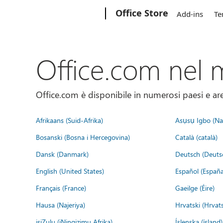
Microsoft
Office Store
Add-ins
Te
Office.com nel
Office.com è disponibile in numerosi paesi e aree
Afrikaans (Suid-Afrika)
Asụsụ Igbo (Naị
Bosanski (Bosna i Hercegovina)
Català (català)
Dansk (Danmark)
Deutsch (Deuts
English (United States)
Español (España
Français (France)
Gaeilge (Éire)
Hausa (Najeriya)
Hrvatski (Hrvat
isiZulu (iNingizimu Afrika)
Íslenska (ísland)