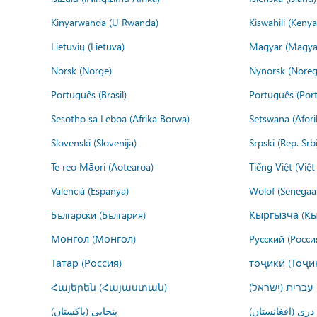
Kinyarwanda (U Rwanda)
Kiswahili (Kenya
Lietuvių (Lietuva)
Magyar (Magya
Norsk (Norge)
Nynorsk (Noreg
Português (Brasil)
Português (Port
Sesotho sa Leboa (Afrika Borwa)
Setswana (Afor
Slovenski (Slovenija)
Srpski (Rep. Srb
Te reo Māori (Aotearoa)
Tiếng Việt (Việ
Valencià (Espanya)
Wolof (Senegaal
Български (България)
Кыргызча (Кы
Монгол (Монгол)
Русский (Росси
Татар (Россия)
тоҷикӣ (Тоҷи
Հայերեն (Հայաստան)
עברית (ישראל)
درى (افغانستان)
پنجابی (پاکستان)