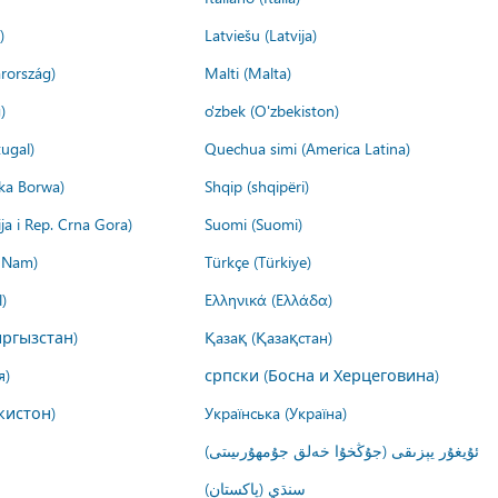
)
Latviešu (Latvija)
rország)
Malti (Malta)
)
o'zbek (O'zbekiston)
ugal)
Quechua simi (America Latina)
ika Borwa)
Shqip (shqipëri)
ija i Rep. Crna Gora)
Suomi (Suomi)
t Nam)
Türkçe (Türkiye)
)
Ελληνικά (Ελλάδα)
ргызстан)
Қазақ (Қазақстан)
я)
српски (Босна и Херцеговина)
кистон)
Українська (Україна)
ئۇيغۇر يېزىقى (جۇڭخۇا خەلق جۇمھۇرىيىتى)
سنڌي (پاکستان)