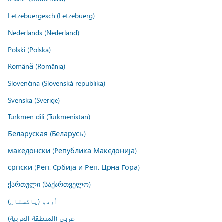
Lëtzebuergesch (Lëtzebuerg)
Nederlands (Nederland)
Polski (Polska)
Română (România)
Slovenčina (Slovenská republika)
Svenska (Sverige)
Türkmen dili (Türkmenistan)
Беларуская (Беларусь)
македонски (Република Македонија)
српски (Реп. Србија и Реп. Црна Гора)
ქართული (საქართველო)
اُردو (پاکستان)
عربي (المنطقة العربية)