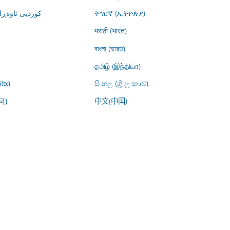
کوردیی ناوە)
ትግርኛ (ኢትዮጵያ)
मराठी (भारत)
বাংলা (ভারত)
தமிழ் (இந்தியா)
്യ)
සිංහල (ශ්‍රී ලංකාව)
中文(中国)
국)