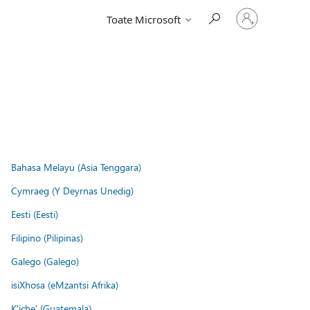
Conectați-
Toate Microsoft
vă
la
contul
dvs.
Bahasa Melayu (Asia Tenggara)
Cymraeg (Y Deyrnas Unedig)
Eesti (Eesti)
Filipino (Pilipinas)
Galego (Galego)
isiXhosa (eMzantsi Afrika)
K'iche' (Guatemala)