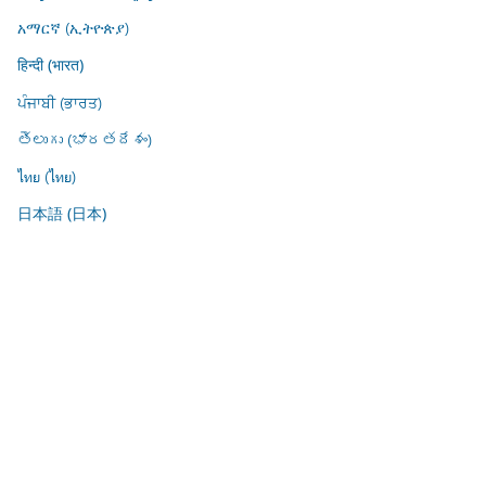
አማርኛ (ኢትዮጵያ)
हिन्दी (भारत)
ਪੰਜਾਬੀ (ਭਾਰਤ)
తెలుగు (భారతదేశం)
ไทย (ไทย)
日本語 (日本)