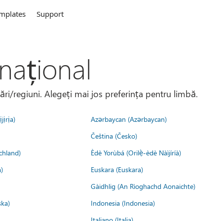
mplates
Support
național
țări/regiuni. Alegeți mai jos preferința pentru limbă.
jịrịa)
Azərbaycan (Azərbaycan)
Čeština (Česko)
chland)
Èdè Yorùbá (Orilẹ̀-èdè Nàìjíríà)
)
Euskara (Euskara)
Gàidhlig (An Rìoghachd Aonaichte)
ska)
Indonesia (Indonesia)
Italiano (Italia)