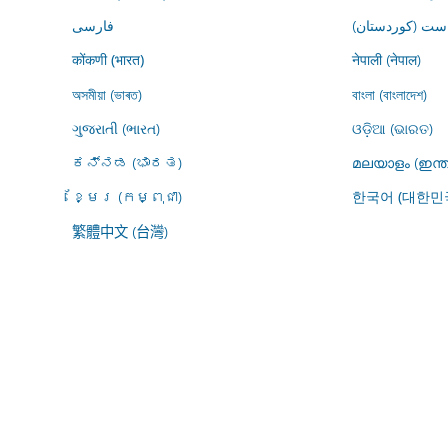
ڕاست (کوردستان
فارسى
नेपाली (नेपाल)
कोंकणी (भारत)
অসমীয়া (ভাৰত)
বাংলা (বাংলাদেশ)
ગુજરાતી (ભારત)
ଓଡ଼ିଆ (ଭାରତ)
ಕನ್ನಡ (ಭಾರತ)
മലയാളം (ഇന്ത
ខ្មែរ (កម្ពុជា)
한국어 (대한민
繁體中文 (台灣)