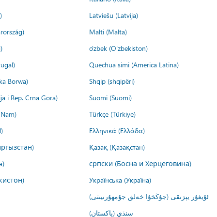
)
Latviešu (Latvija)
rország)
Malti (Malta)
)
o'zbek (O'zbekiston)
ugal)
Quechua simi (America Latina)
ika Borwa)
Shqip (shqipëri)
ija i Rep. Crna Gora)
Suomi (Suomi)
t Nam)
Türkçe (Türkiye)
)
Ελληνικά (Ελλάδα)
ргызстан)
Қазақ (Қазақстан)
я)
српски (Босна и Херцеговина)
кистон)
Українська (Україна)
ئۇيغۇر يېزىقى (جۇڭخۇا خەلق جۇمھۇرىيىتى)
سنڌي (پاکستان)