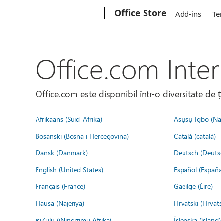
Microsoft
Office Store
Add-ins
Te
Office.com Inter
Office.com este disponibil într-o diversitate de 
Afrikaans (Suid-Afrika)
Asụsụ Igbo (Naị
Bosanski (Bosna i Hercegovina)
Català (català)
Dansk (Danmark)
Deutsch (Deuts
English (United States)
Español (España
Français (France)
Gaeilge (Éire)
Hausa (Najeriya)
Hrvatski (Hrvat
isiZulu (iNingizimu Afrika)
Íslenska (ísland)