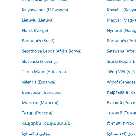
Kinyarwanda (U Rwanda)
Kiswahili (Kenya
Lietuvių (Lietuva)
Magyar (Magya
Norsk (Norge)
Nynorsk (Noreg
Português (Brasil)
Português (Port
Sesotho sa Leboa (Afrika Borwa)
Setswana (Afor
Slovenski (Slovenija)
Srpski (Rep. Srb
Te reo Māori (Aotearoa)
Tiếng Việt (Việ
Valencià (Espanya)
Wolof (Senegaal
Български (България)
Кыргызча (Кы
Монгол (Монгол)
Русский (Росси
Татар (Россия)
тоҷикӣ (Тоҷи
Հայերեն (Հայաստան)
עברית (ישראל)
درى (افغانستان)
پنجابی (پاکستان)